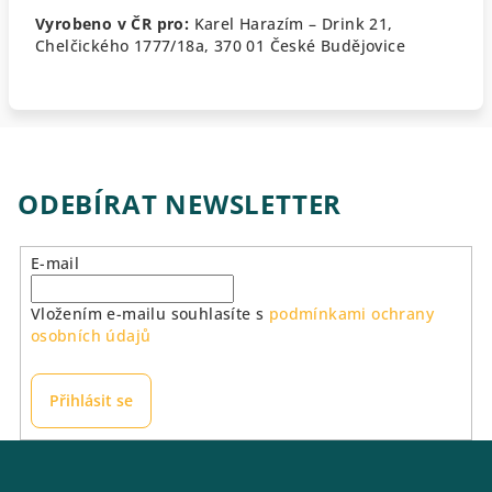
Vyrobeno v ČR pro:
Karel Harazím – Drink 21,
Chelčického 1777/18a, 370 01 České Budějovice
ODEBÍRAT NEWSLETTER
E-mail
Vložením e-mailu souhlasíte s
podmínkami ochrany
osobních údajů
Přihlásit se
Z
á