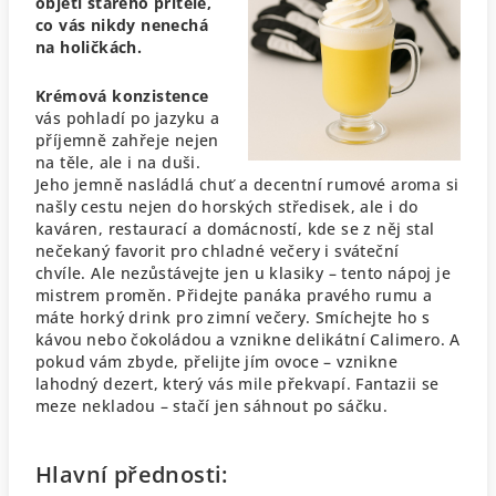
objetí starého přítele,
co vás nikdy nenechá
na holičkách.
Krémová konzistence
vás pohladí po jazyku a
příjemně zahřeje nejen
na těle, ale i na duši.
Jeho jemně nasládlá chuť a decentní rumové aroma si
našly cestu nejen do horských středisek, ale i do
kaváren, restaurací a domácností, kde se z něj stal
nečekaný favorit pro chladné večery i sváteční
chvíle.
Ale nezůstávejte jen u klasiky – tento nápoj je
mistrem proměn. Přidejte panáka pravého rumu a
máte horký drink pro zimní večery. Smíchejte ho s
kávou nebo čokoládou a vznikne delikátní Calimero. A
pokud vám zbyde, přelijte jím ovoce – vznikne
lahodný dezert, který vás mile překvapí. Fantazii se
meze nekladou – stačí jen sáhnout po sáčku.
Hlavní přednosti: