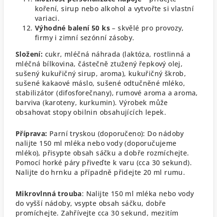
koření, sirup nebo alkohol a vytvořte si vlastní
variaci.
Výhodné balení 50 ks
– skvělé pro provozy,
firmy i zimní sezónní zásoby.
Složení:
cukr, mléčná náhrada (laktóza, rostlinná a
mléčná bílkovina, částečně ztužený řepkový olej,
sušený kukuřičný sirup, aroma), kukuřičný škrob,
sušené kakaové máslo, sušené odtučněné mléko,
stabilizátor (difosforečnany), rumové aroma a aroma,
barviva (karoteny, kurkumin).
Výrobek může
obsahovat stopy obilnin obsahujících lepek.
Příprava:
Parní tryskou (doporučeno): Do nádoby
nalijte 150 ml mléka nebo vody (doporučujeme
mléko), přisypte obsah sáčku a dobře rozmíchejte.
Pomocí horké páry přiveďte k varu (cca 30 sekund).
Nalijte do hrnku a případně přidejte 20 ml rumu.
Mikrovlnná trouba
: Nalijte 150 ml mléka nebo vody
do vyšší nádoby, vsypte obsah sáčku, dobře
promíchejte. Zahřívejte cca 30 sekund, mezitím