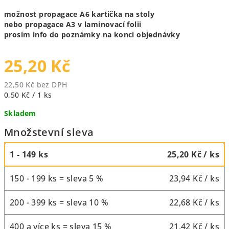
možnost propagace A6 kartička na stoly
nebo propagace A3 v laminovací folii
prosím info do poznámky na konci objednávky
25,20 Kč
22,50 Kč bez DPH
Měrná
0,50 Kč / 1 ks
cena:
Skladem
Množstevní sleva
1 - 149 ks
25,20 Kč
/ ks
150 - 199 ks = sleva 5 %
23,94 Kč
/ ks
200 - 399 ks = sleva 10 %
22,68 Kč
/ ks
400 a více ks = sleva 15 %
21,42 Kč
/ ks