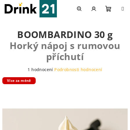
Přejít
na
obsah
Nákupn
Hledat
Přihlášení
BOOMBARDINO 30 g
košík
Horký nápoj s rumovou
příchutí
Průměrné
1 hodnocení
Podrobnosti hodnocení
hodnocení
Více za méně
produktu
je
5,0
z
5
hvězdiček.