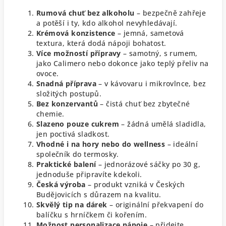
Rumová chuť bez alkoholu
– bezpečně zahřeje
a potěší i ty, kdo alkohol nevyhledávají.
Krémová konzistence
– jemná, sametová
textura, která dodá nápoji bohatost.
Více možností přípravy
– samotný, s rumem,
jako Calimero nebo dokonce jako teplý přeliv na
ovoce.
Snadná příprava
– v kávovaru i mikrovlnce, bez
složitých postupů.
Bez konzervantů
– čistá chuť bez zbytečné
chemie.
Slazeno pouze cukrem
– žádná umělá sladidla,
jen poctivá sladkost.
Vhodné i na hory nebo do wellness
– ideální
společník do termosky.
Praktické balení
– jednorázové sáčky po 30 g,
jednoduše připravíte kdekoli.
Česká výroba
– produkt vzniká v Českých
Budějovicích s důrazem na kvalitu.
Skvělý tip na dárek
– originální překvapení do
balíčku s hrníčkem či kořením.
Možnost personalizace nápoje
– přidejte