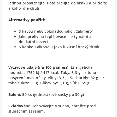
jednou promíchejte. Poté přelijte do hrnku a přidejte
alkohol dle chuti.
Alternativy použití:
S kávou nebo čokoládou jako „Calimero“
Jako přeliv na teplé ovoce – originální a
delikátní dezert
S kapkou alkoholu jako luxusní horký drink
Výživové údaje (na 100 g směsi):
Energetická
hodnota: 1752 kJ / 417 kcal,
Tuky: 8,3 g – z toho
nasycené mastné kyseliny: 3,3 g,
Sacharidy: 82 g – z
toho cukry: 53 g,
Bílkoviny: 3,1 g,
Sůl: 0,59 g
Balení:
50 ks (jednorázové sáčky po 30 g)
Skladování:
Uchovávejte v suchu, chraňte před
slunečním zářením.