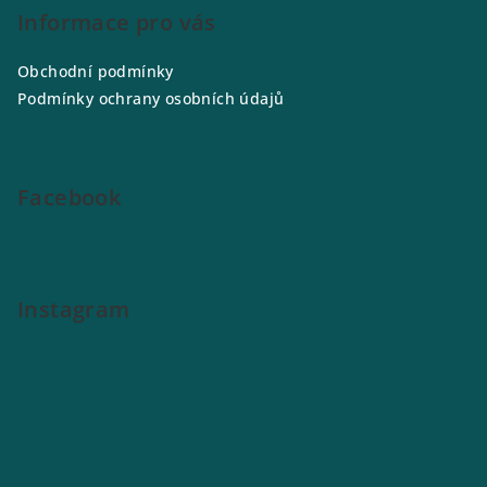
p
Informace pro vás
a
Obchodní podmínky
t
Podmínky ochrany osobních údajů
í
Facebook
Instagram