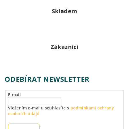
y
v
Skladem
ý
p
i
s
u
Zákazníci
ODEBÍRAT NEWSLETTER
E-mail
Vložením e-mailu souhlasíte s
podmínkami ochrany
osobních údajů