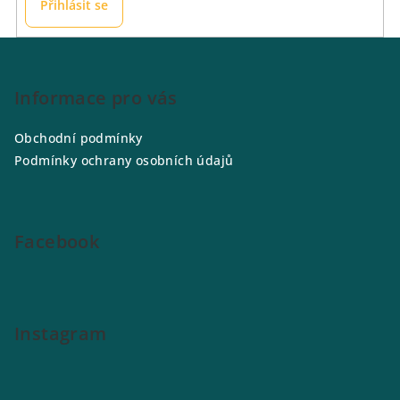
Přihlásit se
Z
á
p
Informace pro vás
a
Obchodní podmínky
t
Podmínky ochrany osobních údajů
í
Facebook
Instagram