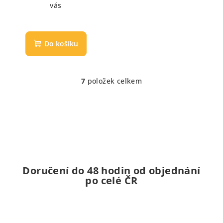
vás
Do košíku
7
položek celkem
O
v
l
á
d
a
c
í
Doručení do 48 hodin od objednání
p
po celé ČR
r
v
k