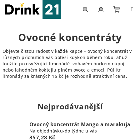
Přejít
na
obsah
Nákupn
Hledat
Přihlášení
Ovocné koncentráty
košík
Objevte čistou radost v každé kapce – ovocný koncentrát v
různých příchutích vás potěší kdykoli během roku, ať už
toužíte po osvěžující limonádě, voňavém horkém nápoji
nebo lahodném koktejlu plném ovoce a emocí. Půllitr
limonády za krásných 15 kč je rozhodně atraktivní cena.
Nejprodávanější
Ovocný koncentrát Mango a marakuja
Na objednávku-do týdne u vás
357,28 Kč