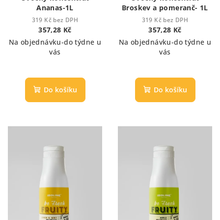
ů
Ananas-1L
Broskev a pomeranč- 1L
319 Kč bez DPH
319 Kč bez DPH
357,28 Kč
357,28 Kč
Na objednávku-do týdne u
Na objednávku-do týdne u
vás
vás
Do košíku
Do košíku