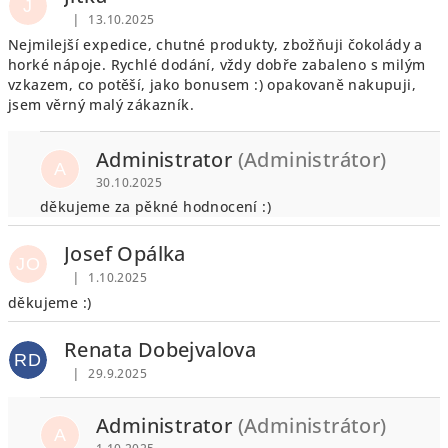
J
|
13.10.2025
Hodnocení obchodu je 5 z 5 hvězdiček.
Nejmilejší expedice, chutné produkty, zbožňuji čokolády a
horké nápoje. Rychlé dodání, vždy dobře zabaleno s milým
vzkazem, co potěší, jako bonusem :) opakovaně nakupuji,
jsem věrný malý zákazník.
Administrator
(Administrátor)
A
30.10.2025
děkujeme za pěkné hodnocení :)
Josef Opálka
JO
|
1.10.2025
Hodnocení obchodu je 5 z 5 hvězdiček.
děkujeme :)
Renata Dobejvalova
RD
|
29.9.2025
Hodnocení obchodu je 5 z 5 hvězdiček.
Administrator
(Administrátor)
A