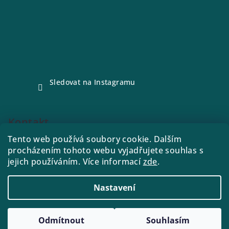
Sledovat na Instagramu
Kontakt
Tento web používá soubory cookie. Dalším
e-shop
@
drink21.cz
procházením tohoto webu vyjadřujete souhlas s
773288221
jejich používáním. Více informací
zde
.
Nastavení
Copyright 2026
Drink21
. Všechna práva vyhrazena.
Odmítnout
Souhlasím