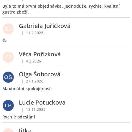
Hodnocení obchodu je 5 z 5 hvězdiček.
Byla to má první objednávka. Jednoduše, rychle, kvalitní
gastro zboží.
Gabriela Juříčková
GJ
|
11.2.2026
Hodnocení obchodu je 5 z 5 hvězdiček.
👍
Věra Pořízková
VP
|
4.2.2026
Hodnocení obchodu je 5 z 5 hvězdiček.
Olga Šoborová
OŠ
|
27.1.2026
Hodnocení obchodu je 5 z 5 hvězdiček.
Maximální spokojenost.
Lucie Potuckova
LP
|
18.11.2025
Hodnocení obchodu je 5 z 5 hvězdiček.
Rychlé odeslání
Jitka