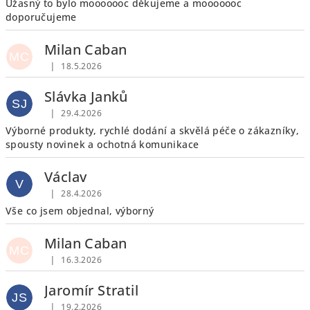
i
Úžasný to bylo mooooooc děkujeme a mooooooc
doporučujeme
s
h
Milan Caban
MC
o
|
18.5.2026
Hodnocení obchodu je 5 z 5 hvězdiček.
d
Slávka Janků
n
SJ
|
29.4.2026
o
Hodnocení obchodu je 5 z 5 hvězdiček.
Výborné produkty, rychlé dodání a skvělá péče o zákazníky,
c
spousty novinek a ochotná komunikace
e
Václav
n
V
|
í
28.4.2026
Hodnocení obchodu je 5 z 5 hvězdiček.
Vše co jsem objednal, výborný
Milan Caban
MC
|
16.3.2026
Hodnocení obchodu je 5 z 5 hvězdiček.
Jaromír Stratil
JS
|
19.2.2026