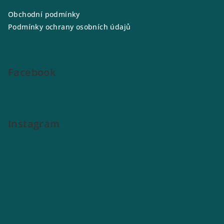
a
s
Obchodní podmínky
u
t
Podmínky ochrany osobních údajů
í
Facebook
Instagram