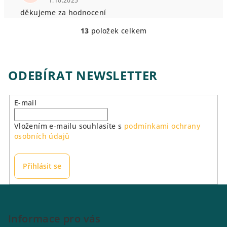
1.10.2025
děkujeme za hodnocení
13
položek celkem
O
v
l
á
ODEBÍRAT NEWSLETTER
d
a
E-mail
c
í
Vložením e-mailu souhlasíte s
podmínkami ochrany
p
osobních údajů
r
v
k
Přihlásit se
y
v
Z
ý
á
p
p
Informace pro vás
i