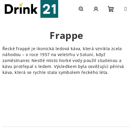
Přejít
na
obsah
Nákupn
Hledat
Přihlášení
Frappe
košík
Řecké frappé je ikonická ledová káva, která vznikla zcela
náhodou – v roce 1957 na veletrhu v Soluni, když
zaměstnanec Nestlé místo horké vody použil studenou a
kávu protřepal s ledem. Výsledkem byla osvěžující pěnivá
káva, která se rychle stala symbolem řeckého léta.