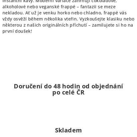
a
instantní kávy. Moderní variace zahrnují čokoládové,
alkoholové nebo veganské frappé – fantazii se meze
c
nekladou. Ať už je venku horko nebo chladno, frappé vás
í
vždy osvěží během několika vteřin. Vyzkoušejte klasiku nebo
p
některou z našich originálních příchutí – zamilujete si ho na
r
první doušek!
v
k
y
v
ý
p
i
s
Doručení do 48 hodin od objednání
po celé ČR
u
Skladem