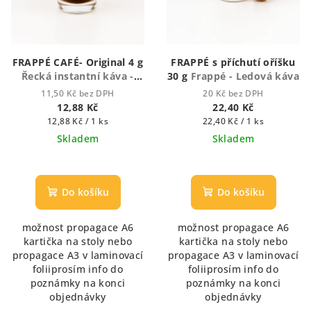
u
k
t
FRAPPÉ CAFÉ- Original 4 g
FRAPPÉ s příchutí oříšku
ů
Řecká instantní káva -
30 g
Frappé - Ledová káva
Frappé
11,50 Kč bez DPH
20 Kč bez DPH
12,88 Kč
22,40 Kč
Měrná
Měrná
12,88 Kč / 1 ks
22,40 Kč / 1 ks
cena:
cena:
Skladem
Skladem
Průměrné
hodnocení
produktu
Do košíku
Do košíku
je
5,0
možnost propagace A6
možnost propagace A6
z
kartička na stoly nebo
kartička na stoly nebo
5
propagace A3 v laminovací
propagace A3 v laminovací
hvězdiček.
foliiprosím info do
foliiprosím info do
poznámky na konci
poznámky na konci
objednávky
objednávky