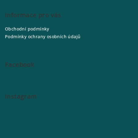
á
p
Informace pro vás
a
Obchodní podmínky
t
Podmínky ochrany osobních údajů
í
Facebook
Instagram