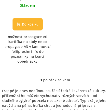
cena:
Skladem
Do košíku
možnost propagace A6
kartička na stoly nebo
propagace A3 v laminovací
foliiprosím info do
poznámky na konci
objednávky
3
položek celkem
O
v
Frappé je dnes nedílnou součástí řecké kavárenské kultury,
l
přičemž si ho můžete vychutnat v různých verzích – od
á
sladkého „glyko“ po zcela neslazené „sketo“. Typická je jeho
d
nadýchaná pěna, hořká chuť a jednoduchá příprava z