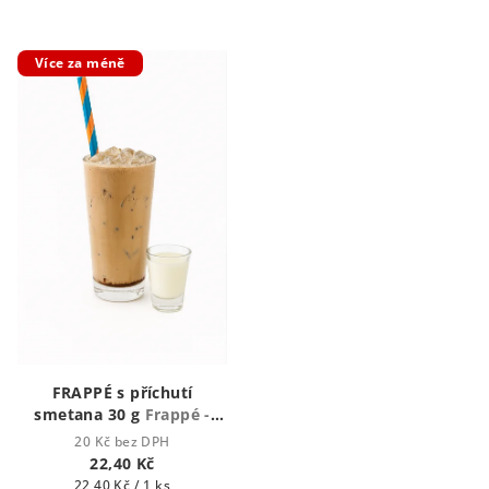
Více za méně
FRAPPÉ s příchutí
smetana 30 g
Frappé -
Ledová káva
20 Kč bez DPH
22,40 Kč
Měrná
22,40 Kč / 1 ks