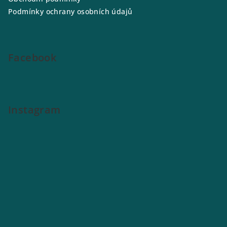
t
Podmínky ochrany osobních údajů
í
Facebook
Instagram