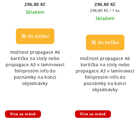
296,80 Kč
296,80 Kč
Měrná
296,80 Kč / 1 ks
Skladem
cena:
Skladem
Průměrné
hodnocení
Do košíku
produktu
Do košíku
je
možnost propagace A6
5,0
kartička na stoly nebo
možnost propagace A6
z
propagace A3 v laminovací
kartička na stoly nebo
5
foliiprosím info do
propagace A3 v laminovací
hvězdiček.
poznámky na konci
foliiprosím info do
objednávky
poznámky na konci
objednávky
Více za méně
Více za méně