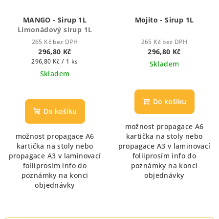
MANGO - Sirup 1L
Mojito - Sirup 1L
Limonádový sirup 1L
265 Kč bez DPH
265 Kč bez DPH
296,80 Kč
296,80 Kč
Měrná
296,80 Kč / 1 ks
Skladem
cena:
Skladem
Průměrné
hodnocení
Do košíku
produktu
Do košíku
je
možnost propagace A6
5,0
možnost propagace A6
kartička na stoly nebo
z
kartička na stoly nebo
propagace A3 v laminovací
5
propagace A3 v laminovací
foliiprosím info do
hvězdiček.
foliiprosím info do
poznámky na konci
poznámky na konci
objednávky
objednávky