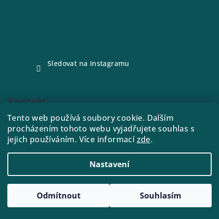
Sledovat na Instagramu
Kontakt
Tento web používá soubory cookie. Dalším
e-shop
@
drink21.cz
procházením tohoto webu vyjadřujete souhlas s
773288221
jejich používáním. Více informací
zde
.
Nastavení
Copyright 2026
Drink21
. Všechna práva vyhrazena.
Odmítnout
Souhlasím
Vytvořil Shoptet