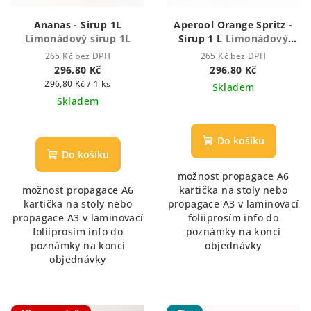
t
Ananas - Sirup 1L
Aperool Orange Spritz -
ů
Limonádový sirup 1L
Sirup 1 L
Limonádový
sirup 1L
265 Kč bez DPH
265 Kč bez DPH
296,80 Kč
296,80 Kč
Měrná
296,80 Kč / 1 ks
Skladem
cena:
Skladem
Průměrné
Průměrné
hodnocení
hodnocení
produktu
Do košíku
produktu
je
Do košíku
je
5,0
možnost propagace A6
5,0
z
možnost propagace A6
kartička na stoly nebo
z
5
kartička na stoly nebo
propagace A3 v laminovací
5
hvězdiček.
propagace A3 v laminovací
foliiprosím info do
hvězdiček.
foliiprosím info do
poznámky na konci
poznámky na konci
objednávky
objednávky