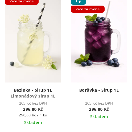
Více za méně
Tip
Více za méně
Bezinka - Sirup 1L
Borůvka - Sirup 1L
Limonádový sirup 1L
265 Kč bez DPH
265 Kč bez DPH
296,80 Kč
296,80 Kč
Měrná
296,80 Kč / 1 ks
Skladem
cena:
Skladem
Průměrné