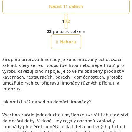
Načíst 11 dalších
S
t
1
2
O
r
23
položek celkem
á
v
n
l
Nahoru
k
á
o
d
v
Sirup na přípravu limonády je koncentrovaný ochucovací
a
á
základ, který se ředí vodou (perlivou nebo neperlivou) pro
n
c
výrobu osvěžujícího nápoje. Je to velmi oblíbený produkt v
í
í
kavárnách, restauracích, barech i domácnostech, protože
p
umožňuje rychlou přípravu limonády různých příchutí a
r
intenzity.
v
k
Jak vznikl náš nápad na domácí limonády?
y
v
Všechno začalo jednoduchou myšlenkou - vrátit chuť dětství
do dnešní doby. V době, kdy regály obchodů zaplavily
ý
limonády plné éček, umělých sladidel a podivných příchutí,
p