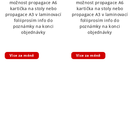
možnost propagace A6
možnost propagace A6
z
z
kartička na stoly nebo
kartička na stoly nebo
5
5
propagace A3 v laminovací
propagace A3 v laminovací
hvězdiček.
hvězdiček.
foliiprosím info do
foliiprosím info do
poznámky na konci
poznámky na konci
objednávky
objednávky
Více za méně
Více za méně