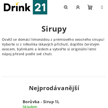
Přejít
na
obsah
Nákupn
Hledat
Přihlášení
Sirupy
košík
Osvěž se domácí limonádou z prémiového ovocného sirupu!
Vyberte si z několika lákavých příchutí, doplňte čerstvým
ovocem, bylinkami a ledem a vytvořte si originální letní
nápoj přesně podle své chuti.
Nejprodávanější
Borůvka - Sirup 1L
Skladem