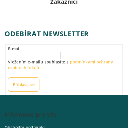
Zákazníci
ODEBÍRAT NEWSLETTER
E-mail
Vložením e-mailu souhlasíte s
podmínkami ochrany
osobních údajů
Přihlásit se
Z
á
p
Informace pro vás
a
Obchodní podmínky