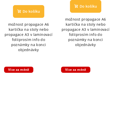
hodnocení
Do košíku
produktu
Do košíku
je
možnost propagace A6
5,0
možnost propagace A6
kartička na stoly nebo
z
kartička na stoly nebo
propagace A3 v laminovací
5
propagace A3 v laminovací
foliiprosím info do
hvězdiček.
foliiprosím info do
poznámky na konci
poznámky na konci
objednávky
objednávky
Více za méně
Více za méně