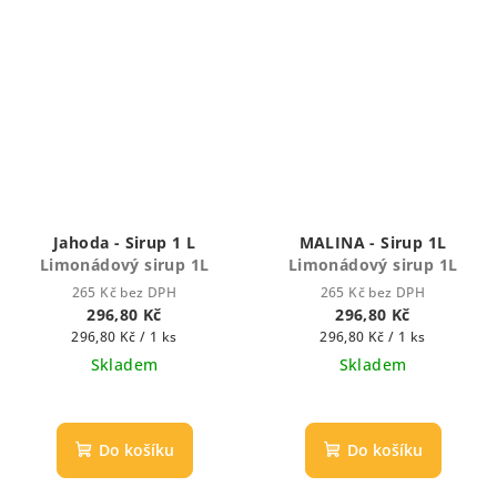
Jahoda - Sirup 1 L
MALINA - Sirup 1L
Limonádový sirup 1L
Limonádový sirup 1L
265 Kč bez DPH
265 Kč bez DPH
296,80 Kč
296,80 Kč
Měrná
Měrná
296,80 Kč / 1 ks
296,80 Kč / 1 ks
cena:
cena:
Skladem
Skladem
Průměrné
Průměrné
hodnocení
hodnocení
produktu
produktu
Do košíku
Do košíku
je
je
5,0
5,0