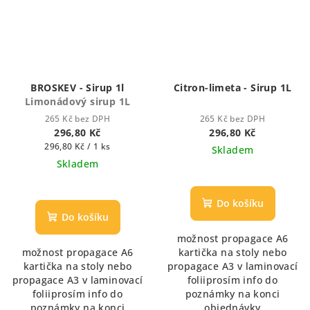
BROSKEV - Sirup 1l
Citron-limeta - Sirup 1L
Limonádový sirup 1L
265 Kč bez DPH
265 Kč bez DPH
296,80 Kč
296,80 Kč
Měrná
296,80 Kč / 1 ks
Skladem
cena:
Skladem
Průměrné
hodnocení
Do košíku
produktu
Do košíku
je
možnost propagace A6
5,0
možnost propagace A6
kartička na stoly nebo
z
kartička na stoly nebo
propagace A3 v laminovací
5
propagace A3 v laminovací
foliiprosím info do
hvězdiček.
foliiprosím info do
poznámky na konci
poznámky na konci
objednávky