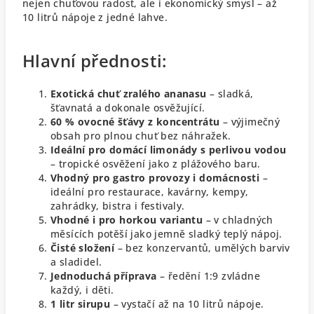
nejen chuťovou radost, ale i ekonomický smysl – až
10 litrů nápoje z jedné lahve.
Hlavní přednosti:
Exotická chuť zralého ananasu
– sladká,
šťavnatá a dokonale osvěžující.
60 % ovocné šťávy z koncentrátu
– výjimečný
obsah pro plnou chuť bez náhražek.
Ideální pro domácí limonády s perlivou vodou
– tropické osvěžení jako z plážového baru.
Vhodný pro gastro provozy i domácnosti
–
ideální pro restaurace, kavárny, kempy,
zahrádky, bistra i festivaly.
Vhodné i pro horkou variantu
– v chladných
měsících potěší jako jemně sladký teplý nápoj.
Čisté složení
– bez konzervantů, umělých barviv
a sladidel.
Jednoduchá příprava
– ředění 1:9 zvládne
každý, i děti.
1 litr sirupu
– vystačí až na 10 litrů nápoje.