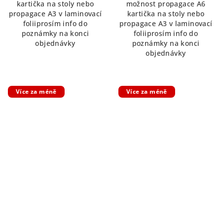
kartička na stoly nebo
možnost propagace A6
z
propagace A3 v laminovací
kartička na stoly nebo
5
foliiprosím info do
propagace A3 v laminovací
hvězdiček.
poznámky na konci
foliiprosím info do
objednávky
poznámky na konci
objednávky
Více za méně
Více za méně