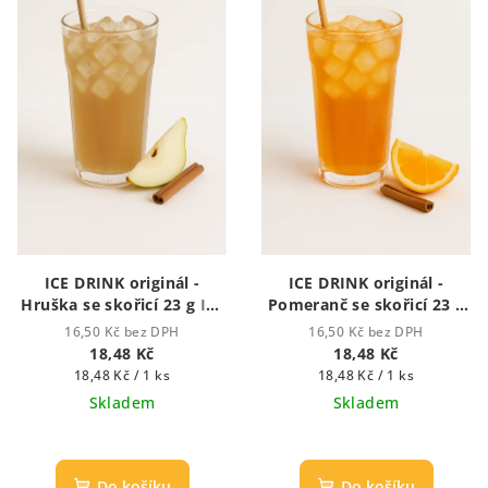
ICE DRINK originál -
ICE DRINK originál -
Hruška se skořicí 23 g
Ice
Pomeranč se skořicí 23 g
drink - ledový nápoj
Ice drink - ledový nápoj
16,50 Kč bez DPH
16,50 Kč bez DPH
18,48 Kč
18,48 Kč
Měrná
Měrná
18,48 Kč / 1 ks
18,48 Kč / 1 ks
cena:
cena:
Skladem
Skladem
Průměrné
hodnocení
produktu
Do košíku
Do košíku