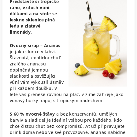
Představte si tropické
ráno, vzduch voní
dálkami a na stole se
leskne sklenice plná
ledu a zlatavé
limonády.
Ovocný sirup – Ananas
je jako slunce v lahvi.
Šťavnatá, exotická chuť
zralého ananasu
doplněná jemnou
sladkostí a osvěžující
vůní vám vykouzlí úsměv
při každém doušku. V
létě vás přenese rovnou na pláž, v zimě zahřeje jako
voňavý horký nápoj s tropickým nádechem.
S 60 % ovocné šťávy
a bez konzervantů, umělých
barviv a sladidel je ideální volbou pro každého, kdo
chce čistou chuť bez kompromisů. Ať už připravujete
drink doma nebo ve své provozovně, ananas nabídne