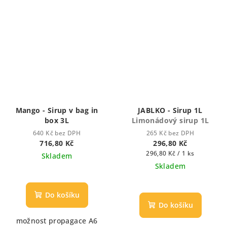
Mango - Sirup v bag in
JABLKO - Sirup 1L
box 3L
Limonádový sirup 1L
640 Kč bez DPH
265 Kč bez DPH
716,80 Kč
296,80 Kč
Měrná
296,80 Kč / 1 ks
Skladem
cena:
Skladem
Průměrné
hodnocení
Do košíku
produktu
Do košíku
je
možnost propagace A6
5,0