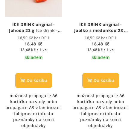
ICE DRINK originál -
ICE DRINK originál -
Jahoda 23 g
Ice drink -
Jablko s meduňkou 23 g
ledový nápoj
Ice drink - ledový nápoj
16,50 Kč bez DPH
16,50 Kč bez DPH
18,48 Kč
18,48 Kč
Měrná
Měrná
18,48 Kč / 1 ks
18,48 Kč / 1 ks
cena:
cena:
Skladem
Skladem
Do košíku
Do košíku
možnost propagace A6
možnost propagace A6
kartička na stoly nebo
kartička na stoly nebo
propagace A3 v laminovací
propagace A3 v laminovací
foliiprosím info do
foliiprosím info do
poznámky na konci
poznámky na konci
objednávky
objednávky