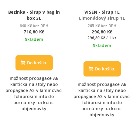
Bezinka - Sirup v bag in
VIŠEŇ - Sirup 1L
box 3L
Limonádový sirup 1L
640 Kč bez DPH
265 Kč bez DPH
716,80 Kč
296,80 Kč
Měrná
296,80 Kč / 1 ks
Skladem
cena:
Skladem
Do košíku
Do košíku
možnost propagace A6
kartička na stoly nebo
možnost propagace A6
propagace A3 v laminovací
kartička na stoly nebo
foliiprosím info do
propagace A3 v laminovací
poznámky na konci
foliiprosím info do
objednávky
poznámky na konci
objednávky