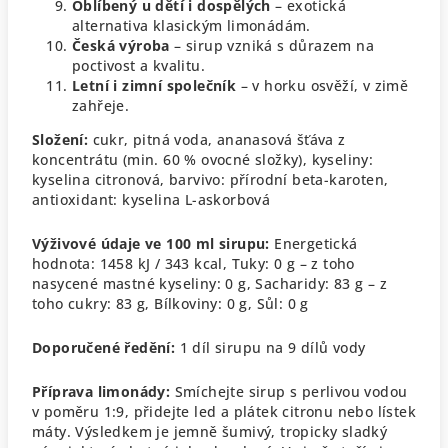
Oblíbený u dětí i dospělých
– exotická
alternativa klasickým limonádám.
Česká výroba
– sirup vzniká s důrazem na
poctivost a kvalitu.
Letní i zimní společník
– v horku osvěží, v zimě
zahřeje.
Složení:
cukr, pitná voda, ananasová šťáva z
koncentrátu (min. 60 % ovocné složky), kyseliny:
kyselina citronová, barvivo: přírodní beta-karoten,
antioxidant: kyselina L-askorbová
Výživové údaje ve 100 ml sirupu:
Energetická
hodnota: 1458 kJ / 343 kcal,
Tuky: 0 g – z toho
nasycené mastné kyseliny: 0 g,
Sacharidy: 83 g – z
toho cukry: 83 g,
Bílkoviny: 0 g,
Sůl: 0 g
Doporučené ředění:
1 díl sirupu na 9 dílů vody
Příprava limonády:
Smíchejte sirup s perlivou vodou
v poměru 1:9, přidejte led a plátek citronu nebo lístek
máty. Výsledkem je jemně šumivý, tropicky sladký