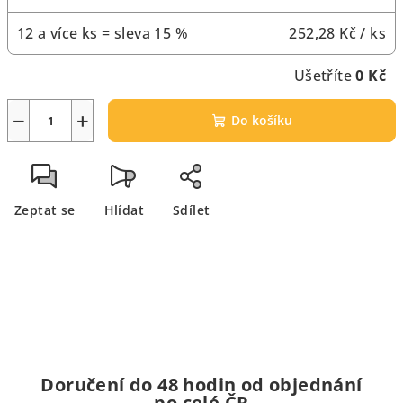
12 a více ks = sleva 15 %
252,28 Kč
/ ks
Ušetříte
0 Kč
−
+
Do košíku
Zeptat se
Hlídat
Sdílet
Doručení do 48 hodin od objednání
po celé ČR