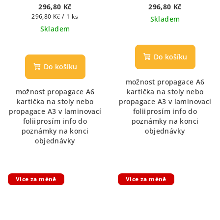
296,80 Kč
296,80 Kč
Měrná
296,80 Kč / 1 ks
Skladem
cena:
Skladem
Průměrné
hodnocení
Do košíku
produktu
Do košíku
je
možnost propagace A6
5,0
možnost propagace A6
kartička na stoly nebo
z
kartička na stoly nebo
propagace A3 v laminovací
5
propagace A3 v laminovací
foliiprosím info do
hvězdiček.
foliiprosím info do
poznámky na konci
poznámky na konci
objednávky
objednávky
Více za méně
Více za méně