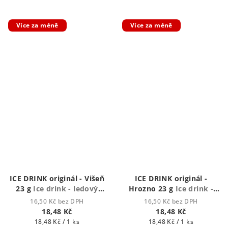
Více za méně
Více za méně
ICE DRINK originál - Višeň
ICE DRINK originál -
23 g
Ice drink - ledový
Hrozno 23 g
Ice drink -
nápoj
ledový nápoj
16,50 Kč bez DPH
16,50 Kč bez DPH
18,48 Kč
18,48 Kč
Měrná
Měrná
18,48 Kč / 1 ks
18,48 Kč / 1 ks