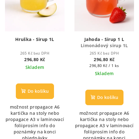
Hruška - Sirup 1L
Jahoda - Sirup 1 L
Limonádový sirup 1L
265 Kč bez DPH
265 Kč bez DPH
296,80 Kč
296,80 Kč
Měrná
296,80 Kč / 1 ks
Skladem
cena:
Skladem
Průměrné
hodnocení
Do košíku
produktu
Do košíku
je
možnost propagace A6
5,0
kartička na stoly nebo
možnost propagace A6
z
propagace A3 v laminovací
kartička na stoly nebo
5
foliiprosím info do
propagace A3 v laminovací
hvězdiček.
poznámky na konci
foliiprosím info do
objednávky
poznámky na konci