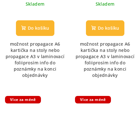
cena:
cena:
Skladem
Skladem
Do košíku
Do košíku
možnost propagace A6
možnost propagace A6
kartička na stoly nebo
kartička na stoly nebo
propagace A3 v laminovací
propagace A3 v laminovací
foliiprosím info do
foliiprosím info do
poznámky na konci
poznámky na konci
objednávky
objednávky
Více za méně
Více za méně