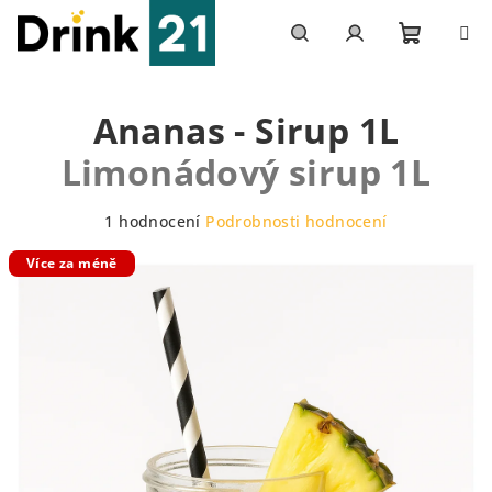
Přejít
na
obsah
Nákupn
Hledat
Přihlášení
Ananas - Sirup 1L
košík
Limonádový sirup 1L
Průměrné
1 hodnocení
Podrobnosti hodnocení
hodnocení
Více za méně
produktu
je
5,0
z
5
hvězdiček.