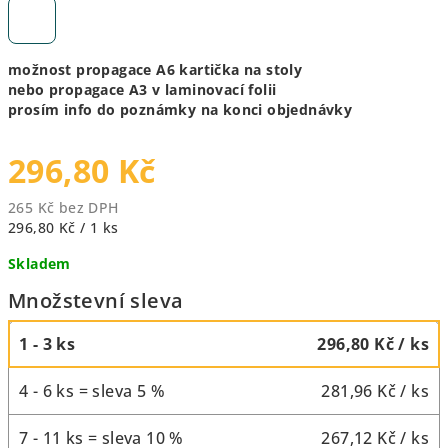
možnost propagace A6 kartička na stoly
nebo propagace A3 v laminovací folii
prosím info do poznámky na konci objednávky
296,80 Kč
265 Kč bez DPH
Měrná
296,80 Kč / 1 ks
cena:
Skladem
Množstevní sleva
1 - 3 ks
296,80 Kč
/ ks
4 - 6 ks = sleva 5 %
281,96 Kč
/ ks
7 - 11 ks = sleva 10 %
267,12 Kč
/ ks