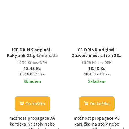
ICE DRINK originál -
ICE DRINK originál -
Rakytník 23 g
Limonáda
Zázvor, med, citron 23g
Ice drink - ledový nápoj
16,50 Kč bez DPH
16,50 Kč bez DPH
18,48 Kč
18,48 Kč
Měrná
Měrná
18,48 Kč / 1 ks
18,48 Kč / 1 ks
cena:
cena:
Skladem
Skladem
Do košíku
Do košíku
možnost propagace A6
možnost propagace A6
kartička na stoly nebo
kartička na stoly nebo