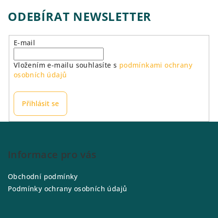
ODEBÍRAT NEWSLETTER
E-mail
Vložením e-mailu souhlasíte s
podmínkami ochrany
osobních údajů
Přihlásit se
Z
á
p
Informace pro vás
a
Obchodní podmínky
t
Podmínky ochrany osobních údajů
í