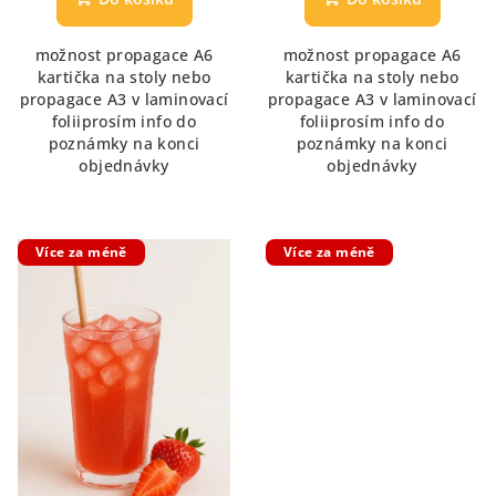
je
5,0
možnost propagace A6
možnost propagace A6
z
kartička na stoly nebo
kartička na stoly nebo
5
propagace A3 v laminovací
propagace A3 v laminovací
hvězdiček.
foliiprosím info do
foliiprosím info do
poznámky na konci
poznámky na konci
objednávky
objednávky
Více za méně
Více za méně