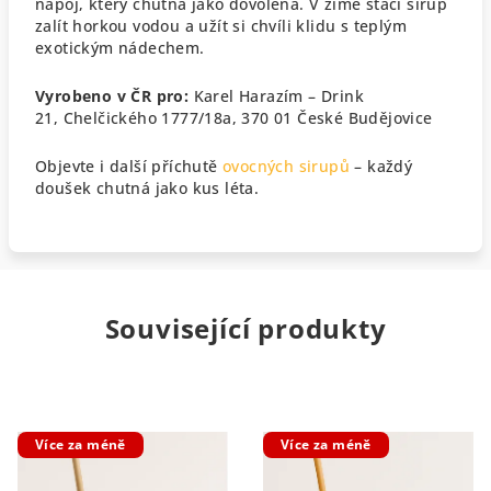
nápoj, který chutná jako dovolená.
V zimě stačí sirup
zalít horkou vodou a užít si chvíli klidu s teplým
exotickým nádechem.
Vyrobeno v ČR pro:
Karel Harazím – Drink
21,
Chelčického 1777/18a, 370 01 České Budějovice
Objevte i další příchutě
ovocných sirupů
– každý
doušek chutná jako kus léta.
Související produkty
Více za méně
Více za méně