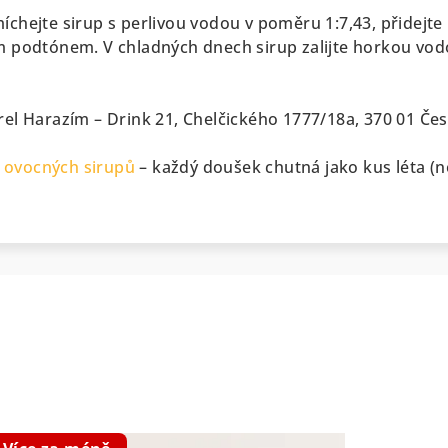
íchejte sirup s perlivou vodou v poměru 1:7,43, přidejte
ým podtónem.
V chladných dnech sirup zalijte horkou vodo
rel Harazím – Drink 21,
Chelčického 1777/18a, 370 01 Če
ě
ovocných sirupů
– každý doušek chutná jako kus léta (ne