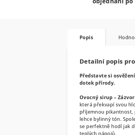
objednání po 
Popis
Hodno
Detailní popis pr
Představte si osvěžen
dotek přírody.
Ovocný sirup – Zázvo
která překvapí svou hl
příjemnou pikantnost, 
lehce bylinný tón. Spole
se perfektně hodí jak d
teplých nápojů.