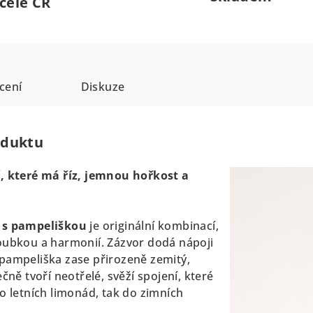
celé ČR
cení
Diskuze
oduktu
í, které má říz, jemnou hořkost a
r s pampeliškou
je originální kombinací,
oubkou a harmonií. Zázvor dodá nápoji
pampeliška zase přirozeně zemitý,
čně tvoří neotřelé, svěží spojení, které
o letních limonád, tak do zimních