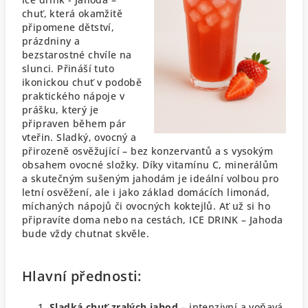
chuť, která okamžitě
připomene dětství,
prázdniny a
bezstarostné chvíle na
slunci. Přináší tuto
ikonickou chuť v podobě
praktického nápoje v
prášku, který je
připraven během pár
vteřin. Sladký, ovocný a
přirozeně osvěžující – bez konzervantů a s vysokým
obsahem ovocné složky.
Díky vitamínu C, minerálům
a skutečným sušeným jahodám je ideální volbou pro
letní osvěžení, ale i jako základ domácích limonád,
míchaných nápojů či ovocných koktejlů. Ať už si ho
připravíte doma nebo na cestách, ICE DRINK – Jahoda
bude vždy chutnat skvěle.
Hlavní přednosti:
Sladká chuť zralých jahod
– intenzivní a voňavá