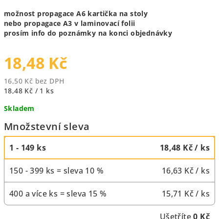
možnost propagace A6 kartička na stoly
nebo propagace A3 v laminovací folii
prosím info do poznámky na konci objednávky
18,48 Kč
16,50 Kč bez DPH
Měrná
18,48 Kč / 1 ks
cena:
Skladem
Množstevní sleva
1 - 149 ks
18,48 Kč
/ ks
150 - 399 ks = sleva 10 %
16,63 Kč
/ ks
400 a více ks = sleva 15 %
15,71 Kč
/ ks
Ušetříte
0 Kč