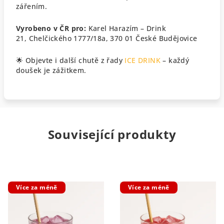
zářením.
Vyrobeno v ČR pro:
Karel Harazím – Drink
21,
Chelčického 1777/18a, 370 01 České Budějovice
🌟
Objevte i další chutě z řady
ICE DRINK
– každý
doušek je zážitkem.
Související produkty
Více za méně
Více za méně