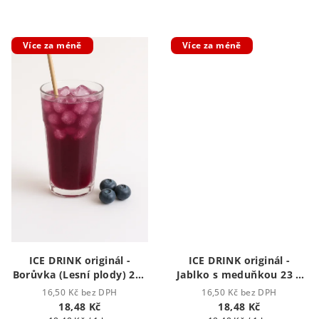
Více za méně
Více za méně
ICE DRINK originál -
ICE DRINK originál -
Borůvka (Lesní plody) 23g
Jablko s meduňkou 23 g
Ice Drink - Ledový nápoj
Ice drink - ledový nápoj
16,50 Kč bez DPH
16,50 Kč bez DPH
18,48 Kč
18,48 Kč