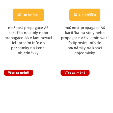
Do košíku
Do košíku
možnost propagace A6
možnost propagace A6
kartička na stoly nebo
kartička na stoly nebo
propagace A3 v laminovací
propagace A3 v laminovací
foliiprosím info do
foliiprosím info do
poznámky na konci
poznámky na konci
objednávky
objednávky
Více za méně
Více za méně