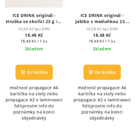
ICE DRINK originál -
ICE DRINK originál -
Hruška se skořicí 23 g
Ice
Jablko s meduňkou 23 g
drink - ledový nápoj
Ice drink - ledový nápoj
16,50 Kč bez DPH
16,50 Kč bez DPH
18,48 Kč
18,48 Kč
Měrná
Měrná
18,48 Kč / 1 ks
18,48 Kč / 1 ks
cena:
cena:
Skladem
Skladem
Průměrné
hodnocení
produktu
Do košíku
Do košíku
je
5,0
možnost propagace A6
možnost propagace A6
z
kartička na stoly nebo
kartička na stoly nebo
5
propagace A3 v laminovací
propagace A3 v laminovací
hvězdiček.
foliiprosím info do
foliiprosím info do
poznámky na konci
poznámky na konci
objednávky
objednávky