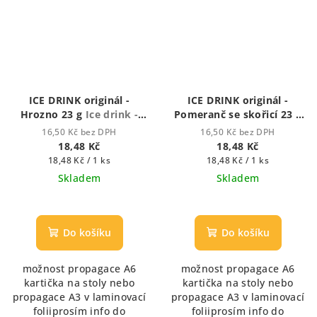
ICE DRINK originál -
ICE DRINK originál -
Hrozno 23 g
Ice drink -
Pomeranč se skořicí 23 g
ledový nápoj
Ice drink - ledový nápoj
16,50 Kč bez DPH
16,50 Kč bez DPH
18,48 Kč
18,48 Kč
Měrná
Měrná
18,48 Kč / 1 ks
18,48 Kč / 1 ks
cena:
cena:
Skladem
Skladem
Do košíku
Do košíku
možnost propagace A6
možnost propagace A6
kartička na stoly nebo
kartička na stoly nebo
propagace A3 v laminovací
propagace A3 v laminovací
foliiprosím info do
foliiprosím info do