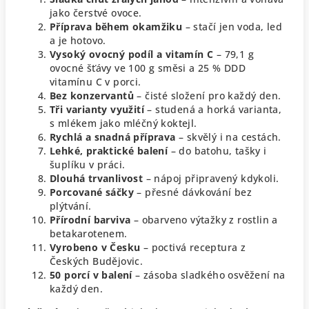
jako čerstvé ovoce.
Příprava během okamžiku
– stačí jen voda, led
a je hotovo.
Vysoký ovocný podíl a vitamín C
– 79,1 g
ovocné šťávy ve 100 g směsi a 25 % DDD
vitamínu C v porci.
Bez konzervantů
– čisté složení pro každý den.
Tři varianty využití
– studená a horká varianta,
s mlékem jako mléčný koktejl.
Rychlá a snadná příprava
– skvělý i na cestách.
Lehké, praktické balení
– do batohu, tašky i
šuplíku v práci.
Dlouhá trvanlivost
– nápoj připravený kdykoli.
Porcované sáčky
– přesné dávkování bez
plýtvání.
Přírodní barviva
– obarveno výtažky z rostlin a
betakarotenem.
Vyrobeno v Česku
– poctivá receptura z
Českých Budějovic.
50 porcí v balení
– zásoba sladkého osvěžení na
každý den.