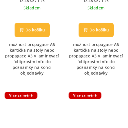
Měrná
Měrná
18,48 Kč / 1 ks
18,48 Kč / 1 ks
cena:
cena:
Skladem
Skladem
Do košíku
Do košíku
možnost propagace A6
možnost propagace A6
kartička na stoly nebo
kartička na stoly nebo
propagace A3 v laminovací
propagace A3 v laminovací
foliiprosím info do
foliiprosím info do
poznámky na konci
poznámky na konci
objednávky
objednávky
Více za méně
Více za méně