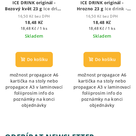
ICE DRINK originál -
ICE DRINK originál -
Bezový květ 23 g
Ice drink
Hrozno 23 g
Ice drink -
- ledový nápoj
ledový nápoj
16,50 Kč bez DPH
16,50 Kč bez DPH
18,48 Kč
18,48 Kč
Měrná
Měrná
18,48 Kč / 1 ks
18,48 Kč / 1 ks
cena:
cena:
Skladem
Skladem
Průměrné
hodnocení
produktu
Do košíku
Do košíku
je
5,0
možnost propagace A6
možnost propagace A6
z
kartička na stoly nebo
kartička na stoly nebo
5
propagace A3 v laminovací
propagace A3 v laminovací
hvězdiček.
foliiprosím info do
foliiprosím info do
poznámky na konci
poznámky na konci
objednávky
objednávky