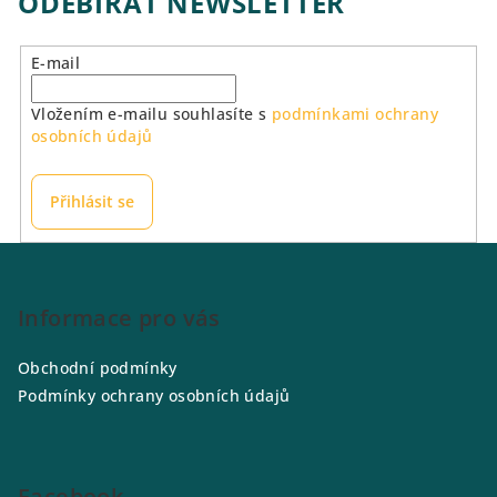
ODEBÍRAT NEWSLETTER
E-mail
Vložením e-mailu souhlasíte s
podmínkami ochrany
osobních údajů
Přihlásit se
Z
á
p
Informace pro vás
a
Obchodní podmínky
t
Podmínky ochrany osobních údajů
í
Facebook