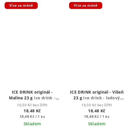
Více za méně
Více za méně
ICE DRINK originál -
ICE DRINK originál - Višeň
Malina 23 g
Ice drink -
23 g
Ice drink - ledový
ledový nápoj
nápoj
16,50 Kč bez DPH
16,50 Kč bez DPH
18,48 Kč
18,48 Kč
Měrná
Měrná
18,48 Kč / 1 ks
18,48 Kč / 1 ks
cena:
cena:
Skladem
Skladem