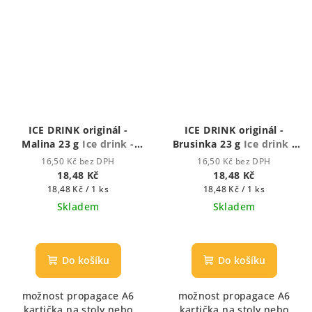
ICE DRINK originál -
ICE DRINK originál -
Malina 23 g
Ice drink -
Brusinka 23 g
Ice drink -
ledový nápoj
ledový nápoj
16,50 Kč bez DPH
16,50 Kč bez DPH
18,48 Kč
18,48 Kč
Měrná
Měrná
18,48 Kč / 1 ks
18,48 Kč / 1 ks
cena:
cena:
Skladem
Skladem
Do košíku
Do košíku
možnost propagace A6
možnost propagace A6
kartička na stoly nebo
kartička na stoly nebo