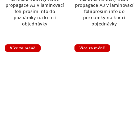
propagace A3 v laminovací
propagace A3 v laminovací
foliiprosím info do
foliiprosím info do
poznámky na konci
poznámky na konci
objednávky
objednávky
Více za méně
Více za méně