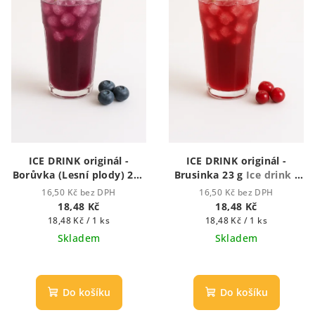
ICE DRINK originál -
ICE DRINK originál -
Borůvka (Lesní plody) 23g
Brusinka 23 g
Ice drink -
Ice Drink - Ledový nápoj
ledový nápoj
16,50 Kč bez DPH
16,50 Kč bez DPH
18,48 Kč
18,48 Kč
Měrná
Měrná
18,48 Kč / 1 ks
18,48 Kč / 1 ks
cena:
cena:
Skladem
Skladem
Do košíku
Do košíku