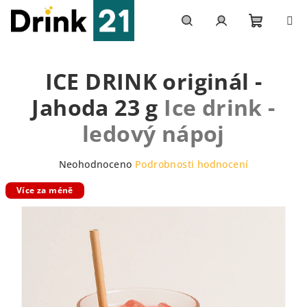
Přejít
na
obsah
Nákupn
Hledat
Přihlášení
ICE DRINK originál -
košík
Jahoda 23 g
Ice drink -
ledový nápoj
Průměrné
Neohodnoceno
Podrobnosti hodnocení
hodnocení
Více za méně
produktu
je
0,0
z
5
hvězdiček.