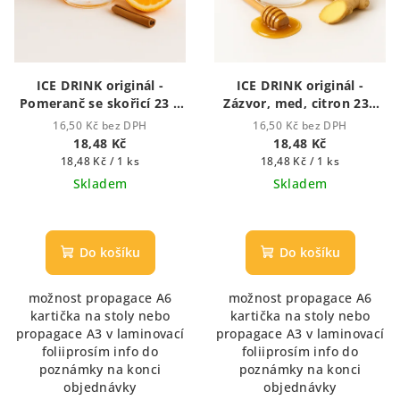
ICE DRINK originál -
ICE DRINK originál -
Pomeranč se skořicí 23 g
Zázvor, med, citron 23g
Ice drink - ledový nápoj
Ice drink - ledový nápoj
16,50 Kč bez DPH
16,50 Kč bez DPH
18,48 Kč
18,48 Kč
Měrná
Měrná
18,48 Kč / 1 ks
18,48 Kč / 1 ks
cena:
cena:
Skladem
Skladem
Do košíku
Do košíku
možnost propagace A6
možnost propagace A6
kartička na stoly nebo
kartička na stoly nebo
propagace A3 v laminovací
propagace A3 v laminovací
foliiprosím info do
foliiprosím info do
poznámky na konci
poznámky na konci
objednávky
objednávky