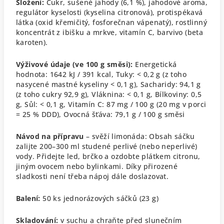
Složení:
Cukr, sušené jahody (6,1 %), jahodové aroma,
regulátor kyselosti (kyselina citronová), protispékavá
látka (oxid křemičitý, fosforečnan vápenatý), rostlinný
koncentrát z ibišku a mrkve, vitamín C, barvivo (beta
karoten).
Výživové údaje (ve 100 g směsi):
Energetická
hodnota: 1642 kJ / 391 kcal,
Tuky: < 0,2 g (z toho
nasycené mastné kyseliny < 0,1 g),
Sacharidy: 94,1 g
(z toho cukry 92,9 g),
Vláknina: < 0,1 g,
Bílkoviny: 0,5
g,
Sůl: < 0,1 g,
Vitamín C: 87 mg / 100 g (20 mg v porci
= 25 % DDD),
Ovocná šťáva: 79,1 g / 100 g směsi
Návod na přípravu
– svěží limonáda:
Obsah sáčku
zalijte 200–300 ml studené perlivé (nebo neperlivé)
vody. Přidejte led, brčko a ozdobte plátkem citronu,
jiným ovocem nebo bylinkami. Díky přirozené
sladkosti není třeba nápoj dále doslazovat.
Balení:
50 ks jednorázových sáčků (23 g)
Skladování:
v suchu a chraňte před slunečním