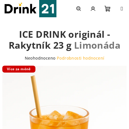
Přejít
na
obsah
Nákupn
Hledat
Přihlášení
ICE DRINK originál -
košík
Rakytník 23 g
Limonáda
Průměrné
Neohodnoceno
Podrobnosti hodnocení
hodnocení
Více za méně
produktu
je
0,0
z
5
hvězdiček.