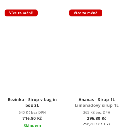
Více za méně
Více za méně
Bezinka - Sirup v bag in
Ananas - Sirup 1L
box 3L
Limonádový sirup 1L
640 Kč bez DPH
265 Kč bez DPH
716,80 Kč
296,80 Kč
Měrná
296,80 Kč / 1 ks
Skladem