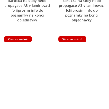
kartička na stoly nebo
kartička na stoly nebo
propagace A3 v laminovací
propagace A3 v laminovací
foliiprosím info do
foliiprosím info do
poznámky na konci
poznámky na konci
objednávky
objednávky
Více za méně
Více za méně