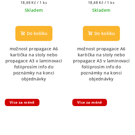
Měrná
Měrná
18,48 Kč / 1 ks
18,48 Kč / 1 ks
cena:
cena:
Skladem
Skladem
Do košíku
Do košíku
možnost propagace A6
možnost propagace A6
kartička na stoly nebo
kartička na stoly nebo
propagace A3 v laminovací
propagace A3 v laminovací
foliiprosím info do
foliiprosím info do
poznámky na konci
poznámky na konci
objednávky
objednávky
Více za méně
Více za méně