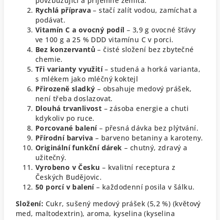
povzbuzující a příjemně zemitá.
Rychlá příprava
– stačí zalít vodou, zamíchat a
podávat.
Vitamín C a ovocný podíl
– 3,9 g ovocné šťávy
ve 100 g a 25 % DDD vitamínu C v porci.
Bez konzervantů
– čisté složení bez zbytečné
chemie.
Tři varianty využití
– studená a horká varianta,
s mlékem jako mléčný koktejl
Přirozeně sladký
– obsahuje medový prášek,
není třeba doslazovat.
Dlouhá trvanlivost
– zásoba energie a chuti
kdykoliv po ruce.
Porcované balení
– přesná dávka bez plýtvání.
Přírodní barviva
– barveno betaniny a karoteny.
Originální funkční dárek
– chutný, zdravý a
užitečný.
Vyrobeno v Česku
– kvalitní receptura z
Českých Budějovic.
50 porcí v balení
– každodenní posila v šálku.
Složení:
Cukr, sušený medový prášek (5,2 %) (květový
med, maltodextrin), aroma, kyselina (kyselina