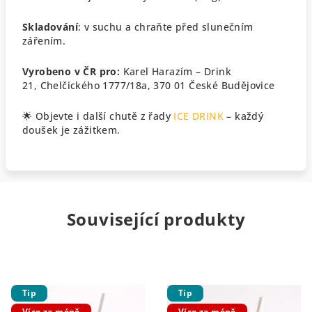
Skladování
: v suchu a chraňte před slunečním
zářením.
Vyrobeno v ČR pro:
Karel Harazím – Drink
21,
Chelčického 1777/18a, 370 01 České Budějovice
🌟
Objevte i další chutě z řady
ICE DRINK
– každý
doušek je zážitkem.
Související produkty
Tip
Tip
Více za méně
Více za méně