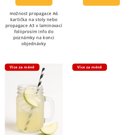
možnost propagace A6
kartička na stoly nebo
propagace A3 v laminovací
foliiprosím info do
poznámky na konci
objednávky
Více za méně
Více za méně