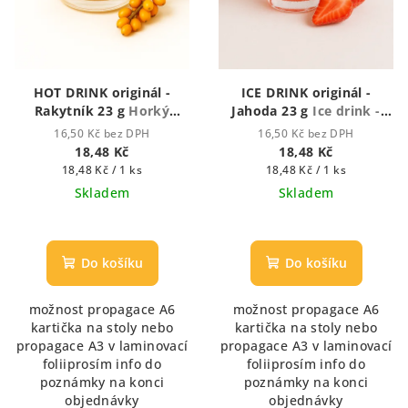
HOT DRINK originál -
ICE DRINK originál -
Rakytník 23 g
Horký
Jahoda 23 g
Ice drink -
nápoj
ledový nápoj
16,50 Kč bez DPH
16,50 Kč bez DPH
18,48 Kč
18,48 Kč
Měrná
Měrná
18,48 Kč / 1 ks
18,48 Kč / 1 ks
cena:
cena:
Skladem
Skladem
Průměrné
hodnocení
produktu
Do košíku
Do košíku
je
3,5
možnost propagace A6
možnost propagace A6
z
kartička na stoly nebo
kartička na stoly nebo
5
propagace A3 v laminovací
propagace A3 v laminovací
hvězdiček.
foliiprosím info do
foliiprosím info do
poznámky na konci
poznámky na konci
objednávky
objednávky