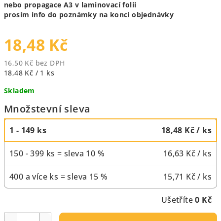
nebo propagace A3 v laminovací folii
prosím info do poznámky na konci objednávky
18,48 Kč
16,50 Kč bez DPH
Měrná
18,48 Kč / 1 ks
cena:
Skladem
Množstevní sleva
1 - 149 ks
18,48 Kč
/ ks
150 - 399 ks = sleva 10 %
16,63 Kč
/ ks
400 a více ks = sleva 15 %
15,71 Kč
/ ks
Ušetříte
0 Kč