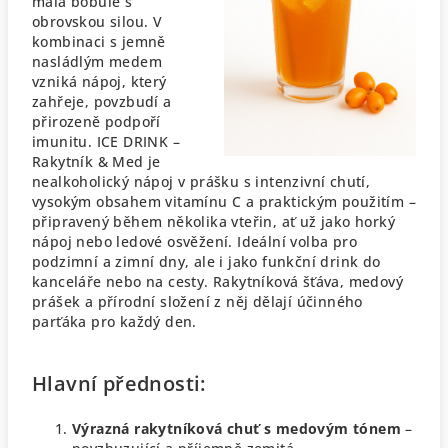
malá bobule s
obrovskou silou. V
kombinaci s jemně
nasládlým medem
vzniká nápoj, který
zahřeje, povzbudí a
přirozeně podpoří
imunitu. ICE DRINK –
Rakytník & Med je
nealkoholický nápoj v prášku s intenzivní chutí,
vysokým obsahem vitamínu C a praktickým použitím –
připravený během několika vteřin, ať už jako horký
nápoj nebo ledové osvěžení.
Ideální volba pro
podzimní a zimní dny, ale i jako funkční drink do
kanceláře nebo na cesty. Rakytníková šťáva, medový
prášek a přírodní složení z něj dělají účinného
parťáka pro každý den.
Hlavní přednosti:
Výrazná rakytníková chuť s medovým tónem
–