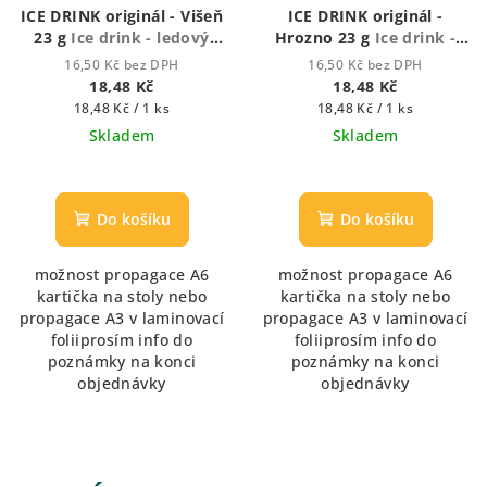
ICE DRINK originál - Višeň
ICE DRINK originál -
23 g
Ice drink - ledový
Hrozno 23 g
Ice drink -
nápoj
ledový nápoj
16,50 Kč bez DPH
16,50 Kč bez DPH
18,48 Kč
18,48 Kč
Měrná
Měrná
18,48 Kč / 1 ks
18,48 Kč / 1 ks
cena:
cena:
Skladem
Skladem
Do košíku
Do košíku
možnost propagace A6
možnost propagace A6
kartička na stoly nebo
kartička na stoly nebo
propagace A3 v laminovací
propagace A3 v laminovací
foliiprosím info do
foliiprosím info do
poznámky na konci
poznámky na konci
objednávky
objednávky