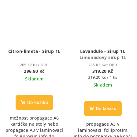
Citron-limeta - Sirup 1L
Levandule - Sirup 1L
Limonádový sirup 1L
265 Kč bez DPH
285 Kč bez DPH
296,80 Kč
319,20 Kč
Měrná
319,20 Kč / 1 ks
Skladem
cena:
Skladem
Do košíku
Do košíku
možnost propagace A6
kartička na stoly nebo
propagace A3 v
propagace A3 v laminovací
laminovací foliiprosím
foliiprosím info do
info do poznámky na konci