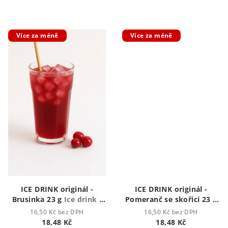
Více za méně
Více za méně
ICE DRINK originál -
ICE DRINK originál -
Brusinka 23 g
Ice drink -
Pomeranč se skořicí 23 g
ledový nápoj
Ice drink - ledový nápoj
16,50 Kč bez DPH
16,50 Kč bez DPH
18,48 Kč
18,48 Kč