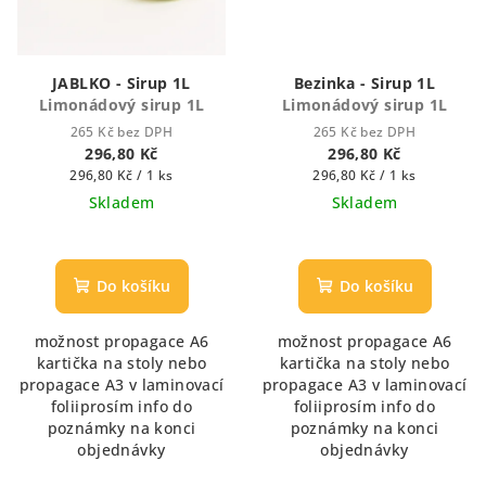
JABLKO - Sirup 1L
Bezinka - Sirup 1L
Limonádový sirup 1L
Limonádový sirup 1L
265 Kč bez DPH
265 Kč bez DPH
296,80 Kč
296,80 Kč
Měrná
Měrná
296,80 Kč / 1 ks
296,80 Kč / 1 ks
cena:
cena:
Skladem
Skladem
Průměrné
Průměrné
hodnocení
hodnocení
produktu
produktu
Do košíku
Do košíku
je
je
5,0
5,0
možnost propagace A6
možnost propagace A6
z
z
kartička na stoly nebo
kartička na stoly nebo
5
5
propagace A3 v laminovací
propagace A3 v laminovací
hvězdiček.
hvězdiček.
foliiprosím info do
foliiprosím info do
poznámky na konci
poznámky na konci
objednávky
objednávky