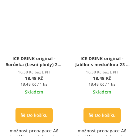
ICE DRINK originál -
ICE DRINK originál -
Borůvka (Lesní plody) 23g
Jablko s meduňkou 23 g
Ice Drink - Ledový nápoj
Ice drink - ledový nápoj
16,50 Kč bez DPH
16,50 Kč bez DPH
18,48 Kč
18,48 Kč
Měrná
Měrná
18,48 Kč / 1 ks
18,48 Kč / 1 ks
cena:
cena:
Skladem
Skladem
Do košíku
Do košíku
možnost propagace A6
možnost propagace A6