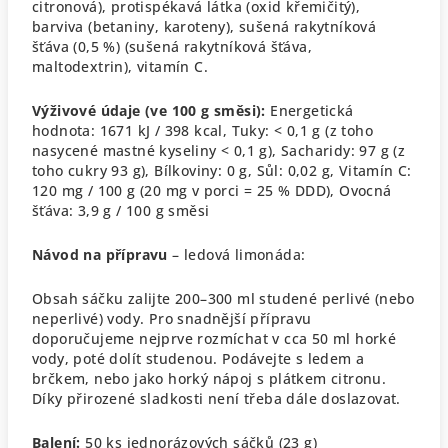
citronová), protispékavá látka (oxid křemičitý),
barviva (betaniny, karoteny), sušená rakytníková
šťáva (0,5 %) (sušená rakytníková šťáva,
maltodextrin), vitamín C.
Výživové údaje (ve 100 g směsi):
Energetická
hodnota: 1671 kJ / 398 kcal,
Tuky: < 0,1 g (z toho
nasycené mastné kyseliny < 0,1 g),
Sacharidy: 97 g (z
toho cukry 93 g),
Bílkoviny: 0 g,
Sůl: 0,02 g,
Vitamín C:
120 mg / 100 g (20 mg v porci = 25 % DDD),
Ovocná
šťáva: 3,9 g / 100 g směsi
Návod na přípravu
– ledová limonáda:
Obsah sáčku zalijte 200–300 ml studené perlivé (nebo
neperlivé) vody. Pro snadnější přípravu
doporučujeme nejprve rozmíchat v cca 50 ml horké
vody, poté dolít studenou. Podávejte s ledem a
brčkem, nebo jako horký nápoj s plátkem citronu.
Díky přirozené sladkosti není třeba dále doslazovat.
Balení:
50 ks jednorázových sáčků (23 g)