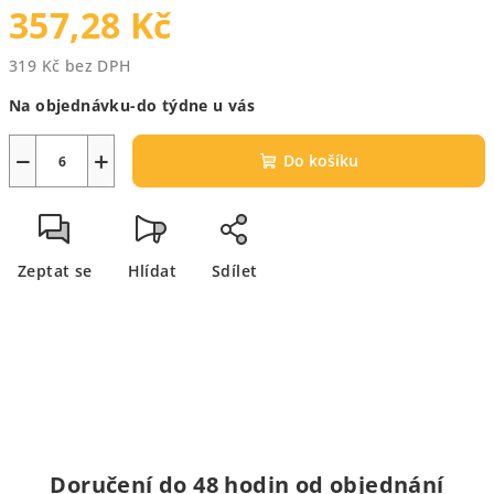
357,28 Kč
319 Kč bez DPH
Měrná
Na objednávku-do týdne u vás
cena:
−
+
Do košíku
Zeptat se
Hlídat
Sdílet
Doručení do 48 hodin od objednání