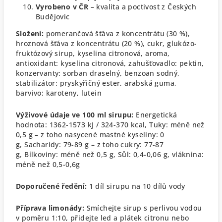
Vyrobeno v ČR
– kvalita a poctivost z Českých
Budějovic
Složení:
pomerančová šťáva z koncentrátu (30 %),
hroznová šťáva z koncentrátu (20 %), cukr, glukózo-
fruktózový sirup, kyselina citronová, aroma,
antioxidant: kyselina citronová, zahušťovadlo: pektin,
konzervanty: sorban draselný, benzoan sodný,
stabilizátor: pryskyřičný ester, arabská guma,
barvivo: karoteny, lutein
Výživové údaje ve 100 ml sirupu:
Energetická
hodnota: 1362-1573 kJ / 324-370 kcal,
Tuky: méně než
0,5 g – z toho nasycené mastné kyseliny: 0
g,
Sacharidy: 79-89 g – z toho cukry: 77-87
g,
Bílkoviny: méně než 0,5 g,
Sůl: 0,4-0,06 g, vláknina:
méně než 0,5-0,6g
Doporučené ředění:
1 díl sirupu na 10 dílů vody
Příprava limonády:
Smíchejte sirup s perlivou vodou
v poměru 1:10, přidejte led a plátek citronu nebo