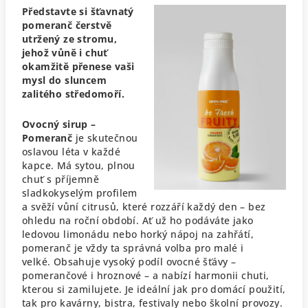
Představte si šťavnatý
pomeranč čerstvě
utržený ze stromu,
jehož vůně i chuť
okamžitě přenese vaši
mysl do sluncem
zalitého středomoří.
Ovocný sirup –
Pomeranč
je skutečnou
oslavou léta v každé
kapce. Má sytou, plnou
chuť s příjemně
sladkokyselým profilem
a svěží vůní citrusů, které rozzáří každý den – bez
ohledu na roční období. Ať už ho podáváte jako
ledovou limonádu nebo horký nápoj na zahřátí,
pomeranč je vždy ta správná volba pro malé i
velké.
Obsahuje vysoký podíl ovocné šťávy –
pomerančové i hroznové – a nabízí harmonii chuti,
kterou si zamilujete. Je ideální jak pro domácí použití,
tak pro kavárny, bistra, festivaly nebo školní provozy.