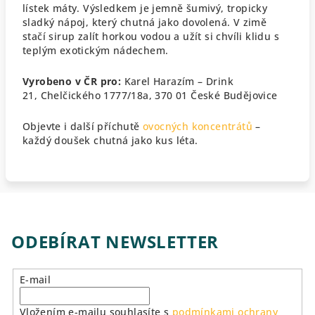
lístek máty. Výsledkem je jemně šumivý, tropicky
sladký nápoj, který chutná jako dovolená.
V zimě
stačí sirup zalít horkou vodou a užít si chvíli klidu s
teplým exotickým nádechem.
Vyrobeno v ČR pro:
Karel Harazím – Drink
21,
Chelčického 1777/18a, 370 01 České Budějovice
Objevte i další příchutě
ovocných koncentrátů
–
každý doušek chutná jako kus léta.
ODEBÍRAT NEWSLETTER
E-mail
Vložením e-mailu souhlasíte s
podmínkami ochrany