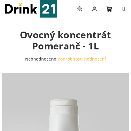
Přejít
na
obsah
Nákupn
Hledat
Přihlášení
Ovocný koncentrát
košík
Pomeranč - 1L
Průměrné
Neohodnoceno
Podrobnosti hodnocení
hodnocení
produktu
je
0,0
z
5
hvězdiček.