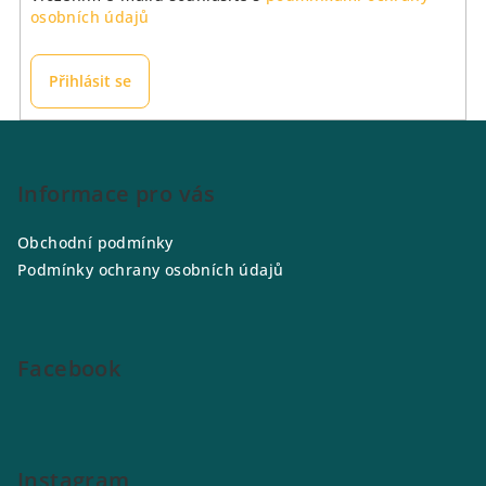
osobních údajů
Přihlásit se
Z
á
p
Informace pro vás
a
Obchodní podmínky
t
Podmínky ochrany osobních údajů
í
Facebook
Instagram