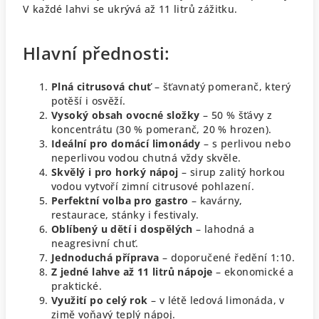
V každé lahvi se ukrývá až 11 litrů zážitku.
Hlavní přednosti:
Plná citrusová chuť
– šťavnatý pomeranč, který
potěší i osvěží.
Vysoký obsah ovocné složky
– 50 % šťávy z
koncentrátu (30 % pomeranč, 20 % hrozen).
Ideální pro domácí limonády
– s perlivou nebo
neperlivou vodou chutná vždy skvěle.
Skvělý i pro horký nápoj
– sirup zalitý horkou
vodou vytvoří zimní citrusové pohlazení.
Perfektní volba pro gastro
– kavárny,
restaurace, stánky i festivaly.
Oblíbený u dětí i dospělých
– lahodná a
neagresivní chuť.
Jednoduchá příprava
– doporučené ředění 1:10.
Z jedné lahve až 11 litrů nápoje
– ekonomické a
praktické.
Využití po celý rok
– v létě ledová limonáda, v
zimě voňavý teplý nápoj.