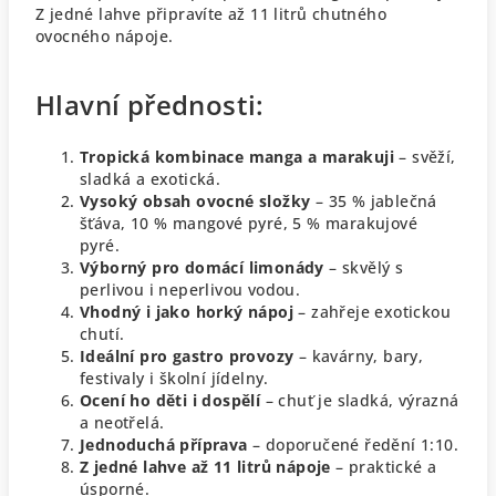
Z jedné lahve připravíte až 11 litrů chutného
ovocného nápoje.
Hlavní přednosti:
Tropická kombinace manga a marakuji
– svěží,
sladká a exotická.
Vysoký obsah ovocné složky
– 35 % jablečná
šťáva, 10 % mangové pyré, 5 % marakujové
pyré.
Výborný pro domácí limonády
– skvělý s
perlivou i neperlivou vodou.
Vhodný i jako horký nápoj
– zahřeje exotickou
chutí.
Ideální pro gastro provozy
– kavárny, bary,
festivaly i školní jídelny.
Ocení ho děti i dospělí
– chuť je sladká, výrazná
a neotřelá.
Jednoduchá příprava
– doporučené ředění 1:10.
Z jedné lahve až 11 litrů nápoje
– praktické a
úsporné.