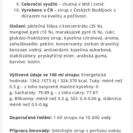
Celoroční využití
– chutná v létě i zimě.
Vyrobeno v ČR
– sirup z Českých Budějovic s
důrazem na kvalitu a pečlivost.
Složení:
Jablečná šťáva z koncentrátu (35 %),
mangové pyré (10 %), marakujové pyré (5 %), cukr,
glukózo-fruktózový sirup, kyselina citronová, aroma,
zahušťovadlo: pektin, konzervanty: sorban draselný,
benzoan sodný, antioxidant: kyselina askorbová,
stabilizátory: pryskyřičný ester, arabská guma,
barvivo: lutein.
Výživové údaje ve 100 ml sirupu:
Energetická
hodnota: 1362-1573 kJ / 324-370 kcal,
Tuky: méně než
0,5 g – z toho nasycené mastné kyseliny: 0
g,
Sacharidy: 79-89 g – z toho cukry: 77-87
g,
Bílkoviny: méně než 0,5 g,
Sůl: 0,4-0,06 g, vláknina:
méně než 0,5-0,6g
Doporučené ředění:
1 díl sirupu na 10 dílů vody
Příprava limonády:
Smíchejte sirup s perlivou vodou