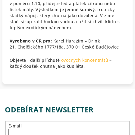
v poměru 1:10, přidejte led a plátek citronu nebo
lístek máty. Výsledkem je jemně šumivý, tropicky
sladký nápoj, který chutná jako dovolená.
V zimě
stačí sirup zalít horkou vodou a užít si chvíli klidu s
teplým exotickým nádechem.
Vyrobeno v ČR pro:
Karel Harazím – Drink
21,
Chelčického 1777/18a, 370 01 České Budějovice
Objevte i další příchutě
ovocných koncentrátů
–
každý doušek chutná jako kus léta.
ODEBÍRAT NEWSLETTER
E-mail