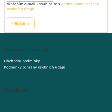
Vložením e-mailu souhlasíte s
podmínkami ochrany
osobních údajů
Přihlásit se
Z
á
p
Informace pro vás
a
Obchodní podmínky
t
Podmínky ochrany osobních údajů
í
Facebook