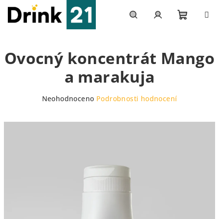
Přejít
na
obsah
Nákupn
Hledat
Přihlášení
Ovocný koncentrát Mango
košík
a marakuja
Průměrné
Neohodnoceno
Podrobnosti hodnocení
hodnocení
produktu
je
0,0
z
5
hvězdiček.