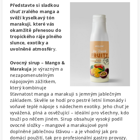
Představte si sladkou
chuť zralého manga a
svěží kyselkavý tón
marakuji, které vás
okamžitě přenesou do
tropického ráje plného
slunce, exotiky a
uvolněné atmosfé
ry.
Ovocný sirup – Mango &
Marakuja
je výrazným a
nezapomenutelným
nápojovým zážitkem,
který kombinuje
šťavnatost manga a marakuji s jemným jablečným
základem. Skvěle se hodí pro pestré letní limonády i
voňavé teplé nápoje s nádechem exotiky. Jeho chuť je
vyvážená, plná a osvěžující – ideální pro všechny, kdo
touží po něčem jiném.
Sirup obsahuje vysoký podíl
ovocné složky – mangové a marakujové pyré
doplněné jablečnou šťávou – a je vhodný jak pro
domácí použití, tak pro profesionální gastro provozy.