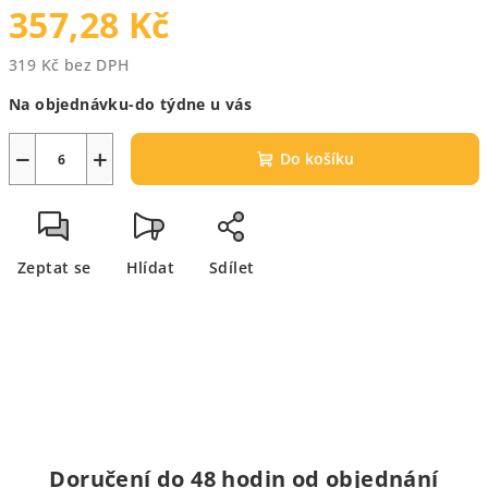
357,28 Kč
319 Kč bez DPH
Měrná
Na objednávku-do týdne u vás
cena:
−
+
Do košíku
Zeptat se
Hlídat
Sdílet
Doručení do 48 hodin od objednání