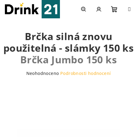
Přejít
na
obsah
Nákupn
Hledat
Přihlášení
Brčka silná znovu
košík
použitelná - slámky 150 ks
Brčka Jumbo 150 ks
Průměrné
Neohodnoceno
Podrobnosti hodnocení
hodnocení
produktu
je
0,0
z
5
hvězdiček.