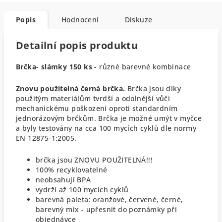
Popis
Hodnocení
Diskuze
Detailní popis produktu
Brčka- slámky 150 ks -
různé barevné kombinace
Znovu použitelná černá brčka.
Brčka jsou díky
použitým materiálům tvrdší a odolnější vůči
mechanickému poškození oproti standardním
jednorázovým brčkům. Brčka je možné umýt v myčce
a byly testovány na cca 100 mycích cyklů dle normy
EN 12875-1:2005.
brčka jsou ZNOVU POUŽITELNÁ!!!
100% recyklovatelné
neobsahují BPA
vydrží až 100 mycích cyklů
barevná paleta: oranžové, červené, černé,
barevný mix - upřesnit do poznámky při
objednávce