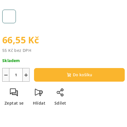
66,55 Kč
55 Kč bez DPH
Měrná
Skladem
cena:
−
+
Do košíku
Zeptat se
Hlídat
Sdílet