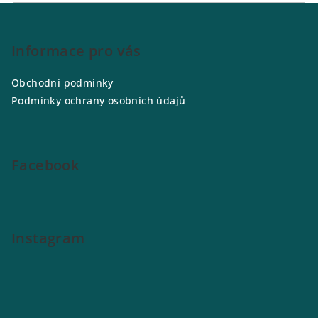
Z
á
p
Informace pro vás
a
Obchodní podmínky
t
Podmínky ochrany osobních údajů
í
Facebook
Instagram