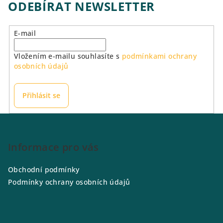
ODEBÍRAT NEWSLETTER
E-mail
Vložením e-mailu souhlasíte s
podmínkami ochrany
osobních údajů
Přihlásit se
Z
á
p
Informace pro vás
a
Obchodní podmínky
t
Podmínky ochrany osobních údajů
í