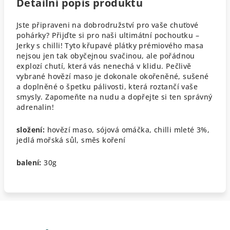
Detailní popis produktu
Jste připraveni na dobrodružství pro vaše chuťové
pohárky? Přijďte si pro naši ultimátní pochoutku –
Jerky s chilli! Tyto křupavé plátky prémiového masa
nejsou jen tak obyčejnou svačinou, ale pořádnou
explozí chutí, která vás nenechá v klidu. Pečlivě
vybrané hovězí maso je dokonale okořeněné, sušené
a doplněné o špetku pálivosti, která roztančí vaše
smysly. Zapomeňte na nudu a dopřejte si ten správný
adrenalin!
složení:
hovězí maso, sójová omáčka, chilli mleté 3%,
jedlá mořská sůl, směs koření
balení:
30g