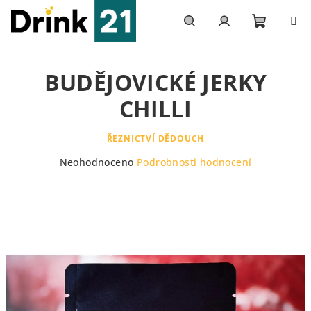
Přejít
na
obsah
Nákupn
Hledat
Přihlášení
BUDĚJOVICKÉ JERKY
košík
CHILLI
ŘEZNICTVÍ DĚDOUCH
Průměrné
Neohodnoceno
Podrobnosti hodnocení
hodnocení
produktu
je
0,0
z
5
hvězdiček.