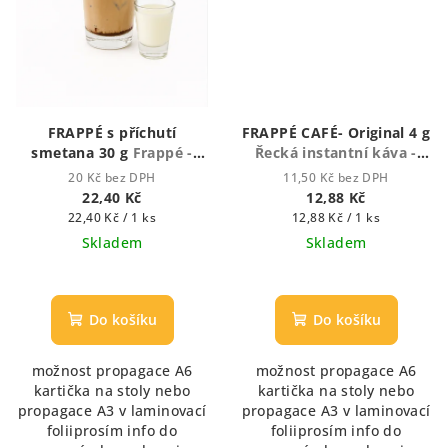
FRAPPÉ s příchutí
FRAPPÉ CAFÉ- Original 4 g
smetana 30 g
Frappé -
Řecká instantní káva -
Ledová káva
Frappé
20 Kč bez DPH
11,50 Kč bez DPH
22,40 Kč
12,88 Kč
Měrná
Měrná
22,40 Kč / 1 ks
12,88 Kč / 1 ks
cena:
cena:
Skladem
Skladem
Průměrné
hodnocení
produktu
Do košíku
Do košíku
je
5,0
možnost propagace A6
možnost propagace A6
z
kartička na stoly nebo
kartička na stoly nebo
5
propagace A3 v laminovací
propagace A3 v laminovací
hvězdiček.
foliiprosím info do
foliiprosím info do