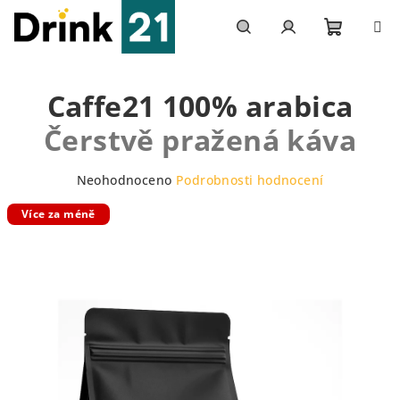
Přejít
na
obsah
Nákupn
Hledat
Přihlášení
Caffe21 100% arabica
košík
Čerstvě pražená káva
Průměrné
Neohodnoceno
Podrobnosti hodnocení
hodnocení
Více za méně
produktu
je
0,0
z
5
hvězdiček.