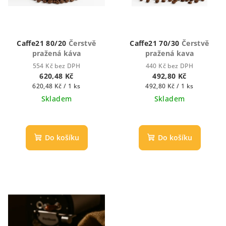
Caffe21 80/20
Čerstvě
Caffe21 70/30
Čerstvě
pražená káva
pražená kava
554 Kč bez DPH
440 Kč bez DPH
620,48 Kč
492,80 Kč
Měrná
Měrná
620,48 Kč / 1 ks
492,80 Kč / 1 ks
cena:
cena:
Skladem
Skladem
Průměrné
hodnocení
produktu
Do košíku
Do košíku
je
5,0
z
5
hvězdiček.