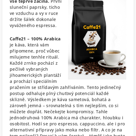
vše teprve začíná.
První
sluneční paprsky, ticho
ve vzduchu a vy v ruce
držíte šálek dokonale
vyváženého espressa.
Caffe21 – 100% Arabica
je káva, která vám
připomene, proč vůbec
milujeme tenhle rituál.
Každé zrnko pochází z
pečlivě vybraných
jihoamerických plantáží
a prochází speciálním
pražením se střídavým zahříváním. Tento jedinečný
postup odhaluje plný chuťový potenciál každé
sklizně. Výsledkem je káva sametová, bohatá a
zároveň jemná – srovnatelná s tím nejlepším, co si
můžete dopřát.
Nečekejte kompromisy. Tahle
jednodruhová 100% Arabica má charakter, hloubku i
osobitost. Hodí se pro espresso, cappuccino, ale i pro
alternativní přípravy jako moka nebo filtr. A co je na
tom nejlepší? Dorazí k vám čerstvá – téměř jako byste