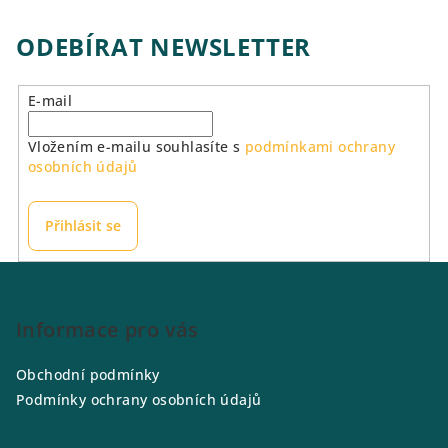
ODEBÍRAT NEWSLETTER
E-mail
Vložením e-mailu souhlasíte s
podmínkami ochrany
osobních údajů
Přihlásit se
Z
á
p
Informace pro vás
a
Obchodní podmínky
t
Podmínky ochrany osobních údajů
í