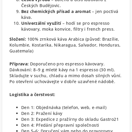
Českých Budějovic.
Bez chemických přísad a aromat
– jen poctivá
káva.
Univerzální využití
– hodí se pro espresso
kávovary, moka konvice, filtry i french press.
Složení:
100% zrnková káva Arabica (původ: Brazílie,
Kolumbie, Kostarika, Nikaragua, Salvador, Honduras,
Guatemala)
Příprava:
Doporučeno pro espresso kávovary.
Dávkování: 8–9 g mleté kávy na 1 espresso (30 ml).
Skladujte v suchu, chladu a mimo dosah silných vůní.
Po otevření uchovávejte v dobře uzavřené nádobě.
Logistika a čerstvost:
Den 1: Objednávka (telefon, web, e-mail)
Den 2: Pražení kávy
Den 3: Expedice z pražírny do skladu Gastro21
Den 4: Předání přepravní společnosti
Den 5–6: Doručení vám nebo do provozovny