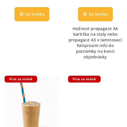
Průměrné
hodnocení
produktu
Do košíku
Do košíku
je
5,0
možnost propagace A6
z
kartička na stoly nebo
5
propagace A3 v laminovací
hvězdiček.
foliiprosím info do
poznámky na konci
objednávky
Více za méně
Více za méně