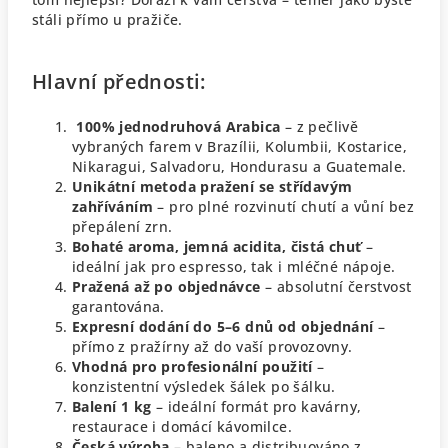
stáli přímo u pražiče.
Hlavní přednosti:
100% jednodruhová Arabica
– z pečlivě
vybraných farem v Brazílii, Kolumbii, Kostarice,
Nikaragui, Salvadoru, Hondurasu a Guatemale.
Unikátní metoda pražení se střídavým
zahříváním
– pro plné rozvinutí chutí a vůní bez
přepálení zrn.
Bohaté aroma, jemná acidita, čistá chuť
–
ideální jak pro espresso, tak i mléčné nápoje.
Pražená až po objednávce
– absolutní čerstvost
garantována.
Expresní dodání do 5–6 dnů od objednání
–
přímo z pražírny až do vaší provozovny.
Vhodná pro profesionální použití
–
konzistentní výsledek šálek po šálku.
Balení 1 kg
– ideální formát pro kavárny,
restaurace i domácí kávomilce.
Česká výroba
– baleno a distribuováno z