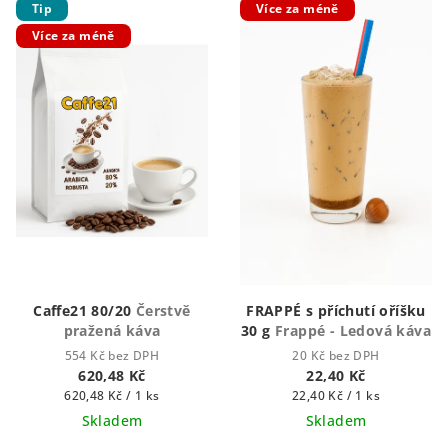
Tip
Více za méně
Více za méně
Caffe21 80/20
Čerstvě
FRAPPÉ s příchutí oříšku
pražená káva
30 g
Frappé - Ledová káva
554 Kč bez DPH
20 Kč bez DPH
620,48 Kč
22,40 Kč
Měrná
Měrná
620,48 Kč / 1 ks
22,40 Kč / 1 ks
cena:
cena:
Skladem
Skladem