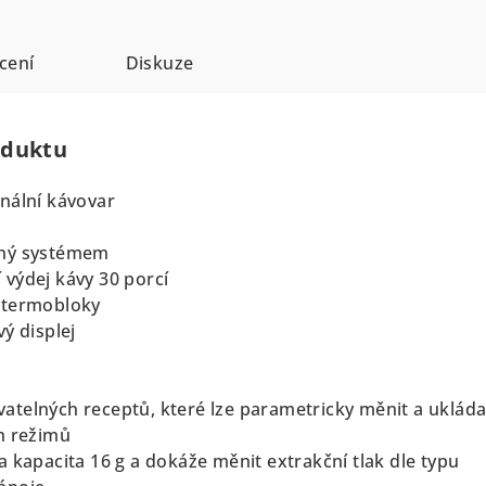
cení
Diskuze
oduktu
onální kávovar
čný systémem
výdej kávy 30 porcí
 termobloky
vý displej
k
telných receptů, které lze parametricky měnit a ukláda
h režimů
 kapacita 16 g a dokáže měnit extrakční tlak dle typu