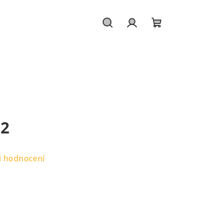
Hledat
Přihlášení
Nákupní
košík
12
i hodnocení