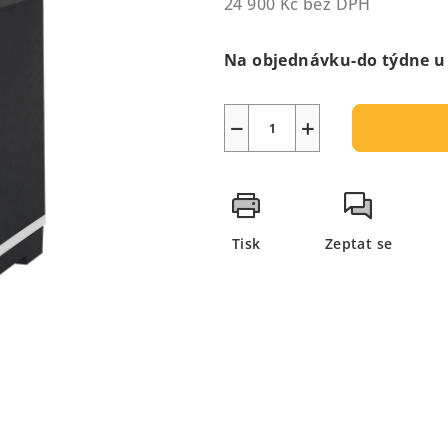
24 900 Kč bez DPH
5
Měrná
hvězdiček.
cena:
Na objednávku-do týdne u
−
+
Tisk
Zeptat se