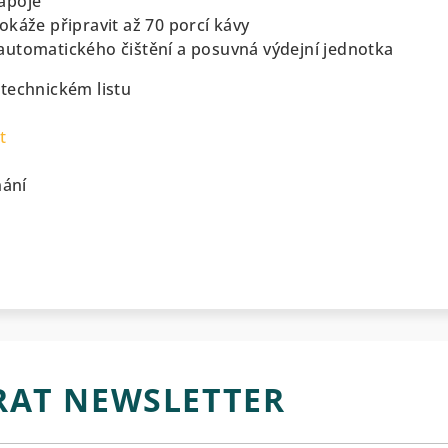
nápoje
okáže připravit až 70 porcí kávy
utomatického čištění a posuvná výdejní jednotka
 technickém listu
t
nání
RAT NEWSLETTER