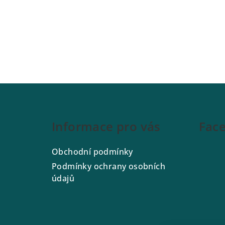
Z
á
Informace pro vás
Fac
p
a
Obchodní podmínky
t
Podmínky ochrany osobních
údajů
í