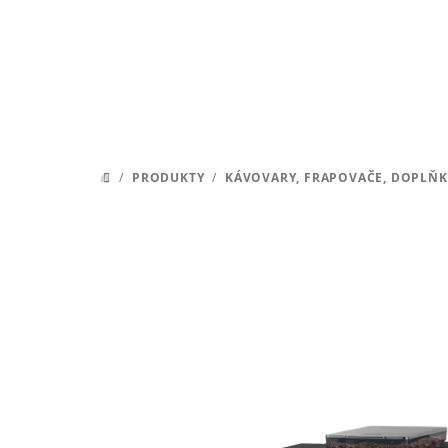
Přejít
na
obsah
/
PRODUKTY
/
KÁVOVARY, FRAPOVAČE, DOPLŇK
DOMŮ