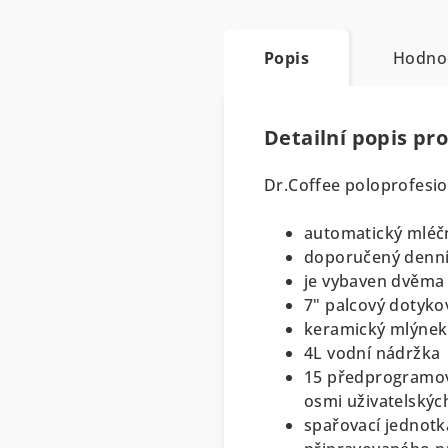
Popis
Hodno
Detailní popis pr
Dr.Coffee poloprofesi
automatický mlé
doporučený denní 
je vybaven dvěma
7" palcový dotyko
keramický mlýne
4L vodní nádržka
15 předprogramova
osmi uživatelskýc
spařovací jednotka