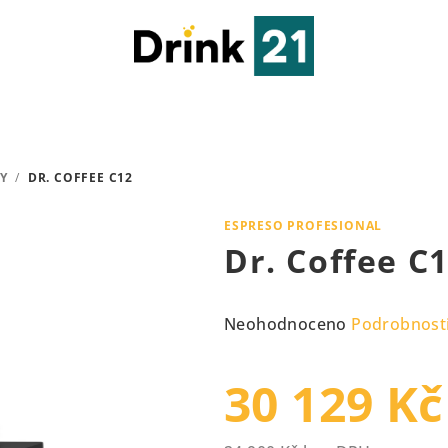
Y
/
DR. COFFEE C12
ESPRESO PROFESIONAL
Dr. Coffee C
Průměrné
Neohodnoceno
Podrobnost
hodnocení
produktu
30 129 Kč
je
0,0
z