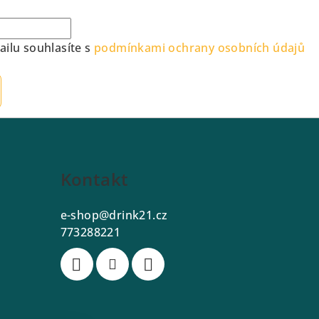
ilu souhlasíte s
podmínkami ochrany osobních údajů
Kontakt
e-shop
@
drink21.cz
773288221