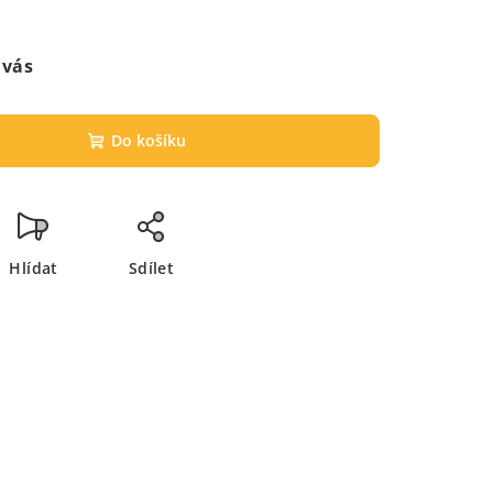
 vás
Do košíku
Hlídat
Sdílet