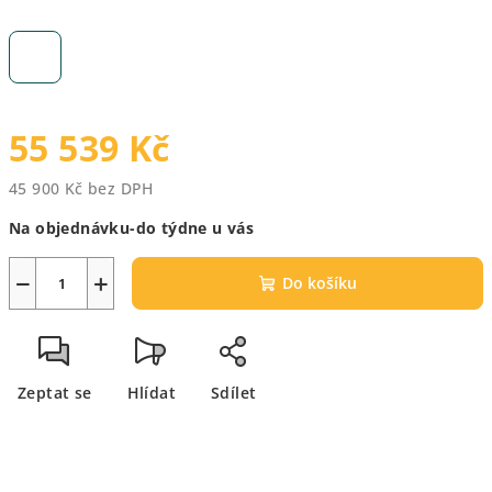
55 539 Kč
45 900 Kč bez DPH
Měrná
Na objednávku-do týdne u vás
cena:
−
+
Do košíku
Zeptat se
Hlídat
Sdílet