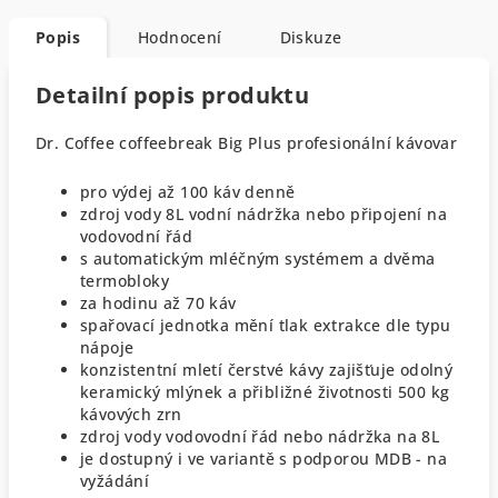
Popis
Hodnocení
Diskuze
Detailní popis produktu
Dr. Coffee coffeebreak Big Plus profesionální kávovar
pro výdej až 100 káv denně
zdroj vody 8L vodní nádržka nebo připojení na
vodovodní řád
s automatickým mléčným systémem a dvěma
termobloky
za hodinu až 70 káv
spařovací jednotka mění tlak extrakce dle typu
nápoje
konzistentní mletí čerstvé kávy zajišťuje odolný
keramický mlýnek a přibližné životnosti 500 kg
kávových zrn
zdroj vody vodovodní řád nebo nádržka na 8L
je dostupný i ve variantě s podporou MDB - na
vyžádání