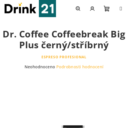
Přejít
na
obsah
Nákupn
Hledat
Přihlášení
Dr. Coffee Coffeebreak Big
košík
Plus černý/stříbrný
ESPRESO PROFESIONAL
Průměrné
Neohodnoceno
Podrobnosti hodnocení
hodnocení
produktu
je
0,0
z
5
hvězdiček.