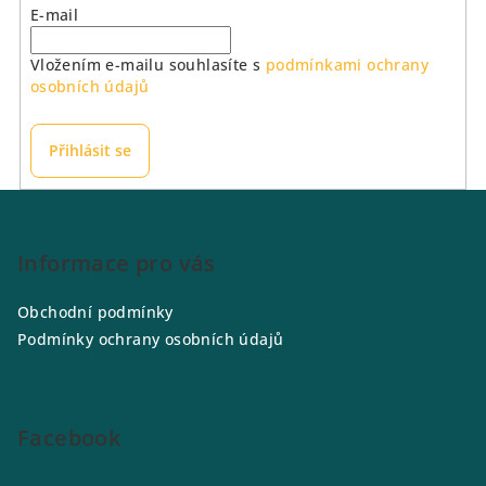
E-mail
Vložením e-mailu souhlasíte s
podmínkami ochrany
osobních údajů
Přihlásit se
Z
á
p
Informace pro vás
a
Obchodní podmínky
t
Podmínky ochrany osobních údajů
í
Facebook