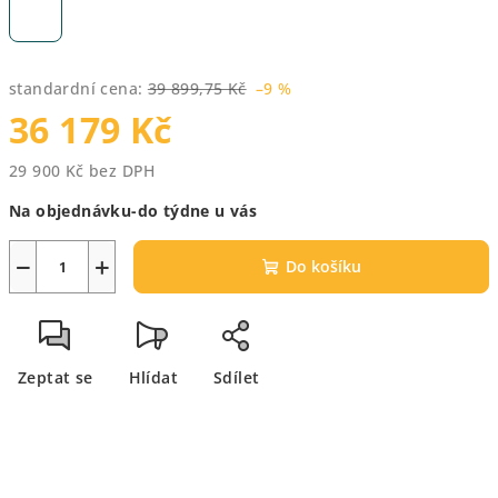
standardní cena:
39 899,75 Kč
–9 %
36 179 Kč
29 900 Kč bez DPH
Měrná
Na objednávku-do týdne u vás
cena:
−
+
Do košíku
Zeptat se
Hlídat
Sdílet