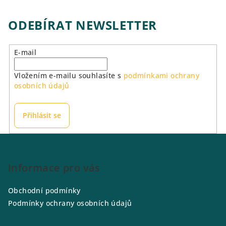
ODEBÍRAT NEWSLETTER
E-mail
Vložením e-mailu souhlasíte s
podmínkami ochrany
osobních údajů
Přihlásit se
Z
á
p
Informace pro vás
a
Obchodní podmínky
t
Podmínky ochrany osobních údajů
í