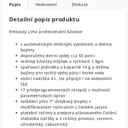
Popis
Hodnocení
Diskuze
Detailní popis produktu
Embassy Lima profesionální kávovar
s automatickým mléčným systémem a dvěma
bojlery
doporučený denní výdej cca 50 porcí
ocelový kónický mlýnek o rychlosti 1,9g/s
spařovací jednotka o kapacitě 14 g a dvěma
bojlery pro rychlý výdej páry i horké vody
vodní nádržka 4 L, lze připojit i na vodovodní
řád
17 předprogramovaných receptů s možností
parametrických úprav
ovládání přes 7" dotykový displej s
modifikovaným rozhraním v českém jazyce
platební režimy a podpora plánovaného čistění,
statistika údržby a 3 režimy provozu: servisní,
uživatelský, zákaznický