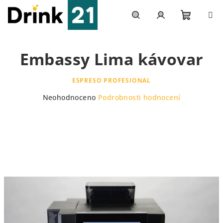
Přejít
na
obsah
Nákupn
Hledat
Přihlášení
Embassy Lima kávovar
košík
ESPRESO PROFESIONAL
Průměrné
Neohodnoceno
Podrobnosti hodnocení
hodnocení
produktu
je
0,0
z
5
hvězdiček.