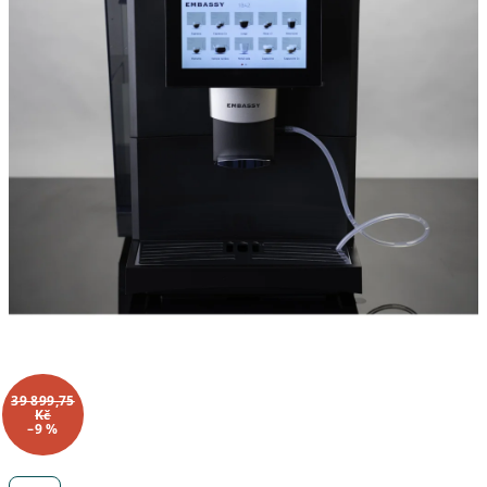
39 899,75
Kč
–9 %