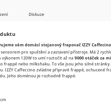
cení
Diskuze
oduktu
vujeme vám domácí stojanový frapovač IZZY Caffecino
enzorem pro spuštění a zastavení přístroje. Má 2 rychlos
m výkonem 120W to umí roztočit až na
9000 otáček za m
ho frappé nebo milkshaku. To vše jsou jeho silné stránky
rvu. IZZY Caffeccino zvládne připravit frappé, ochucené f
edu. Jeho doménou je rozhodně frappé.
9 cm