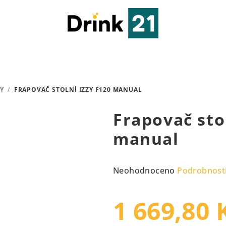
Y
/
FRAPOVAČ STOLNÍ IZZY F120 MANUAL
Frapovač sto
manual
Průměrné
Neohodnoceno
Podrobnost
hodnocení
produktu
1 669,80 
je
0,0