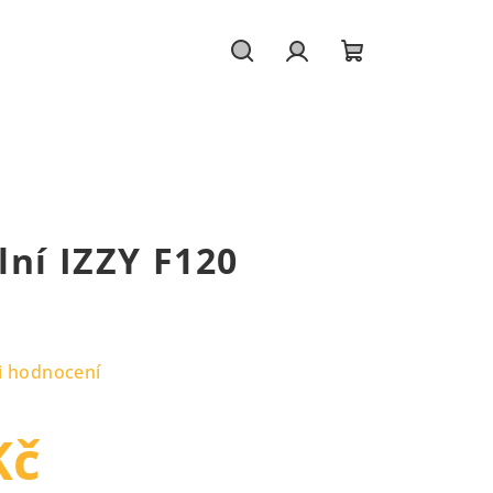
Hledat
Přihlášení
Nákupní
košík
lní IZZY F120
i hodnocení
Kč