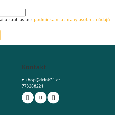
ilu souhlasíte s
podmínkami ochrany osobních údajů
Kontakt
e-shop
@
drink21.cz
773288221