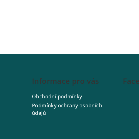
Z
á
Informace pro vás
Fac
p
a
Obchodní podmínky
t
Podmínky ochrany osobních
údajů
í