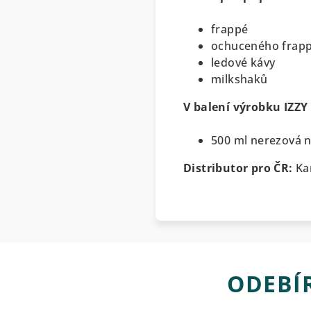
frappé
ochuceného frap
ledové kávy
milkshaků
V balení výrobku IZZY
500 ml nerezová 
Distributor pro ČR:
Ka
ODEBÍ