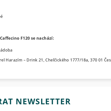
pé
 Caffecino F120 se nachází:
nádoba
rel Harazím – Drink 21,
Chelčického 1777/18a, 370 01 Če
RAT NEWSLETTER