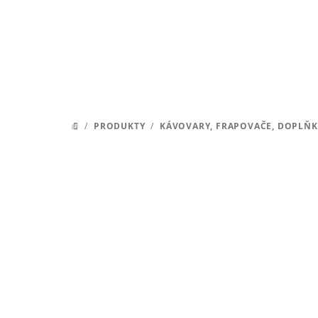
Přejít
na
obsah
/
PRODUKTY
/
KÁVOVARY, FRAPOVAČE, DOPLŇK
DOMŮ