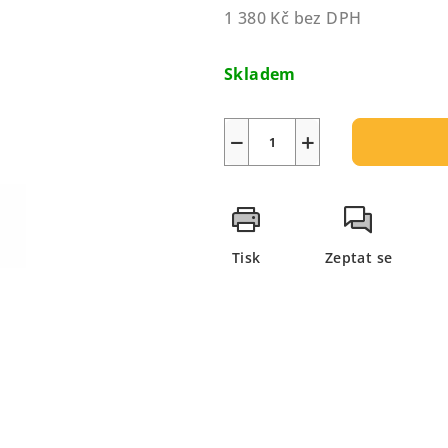
z
1 380 Kč bez DPH
5
Měrná
hvězdiček.
cena:
Skladem
−
+
Tisk
Zeptat se