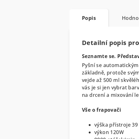
Popis
Hodno
Detailní popis pr
Seznamte se. Předsta
Pyšní se automatickým s
základně, protože svý
vejde až 500 ml skvělé
vás je si jen vybrat ba
na drcení a mixování l
Vše o frapovači
výška přístroje 3
výkon 120W