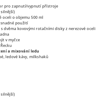
r pro zapnutí/vypnutí přístroje
 silnější)
 oceli o objemu 500 ml
 snadné použití
č s dvěma kovovými rotačními disky z nerezové oceli
ladna
mýt v myčce
 Řecku
cení a mixování ledu
pé, ledové kávy, milkshaků
 silnější)