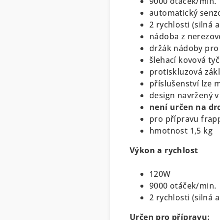
9000 otáček/min.
automatický senzo
2 rychlosti (silná a
nádoba z nerezové
držák nádoby pro
šlehací kovová ty
protiskluzová zák
příslušenství lze 
design navržený v
není určen na dr
pro přípravu frap
hmotnost 1,5 kg
Výkon a rychlost
120W
9000 otáček/min.
2 rychlosti (silná a
Určen pro přípravu: