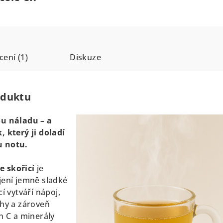
ení (1)
Diskuze
oduktu
ou náladu – a
, který ji doladí
u notu.
 skořicí
je
jení jemně sladké
í vytváří nápoj,
ohy a zároveň
n C a minerály