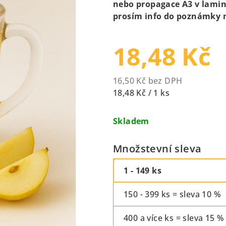
nebo propagace A3 v lamino
5,0
prosím info do poznámky 
z
5
18,48 Kč
hvězdiček.
16,50 Kč bez DPH
Měrná
18,48 Kč / 1 ks
cena:
Skladem
Množstevní sleva
1 - 149 ks
150 - 399 ks = sleva 10 %
400 a více ks = sleva 15 %