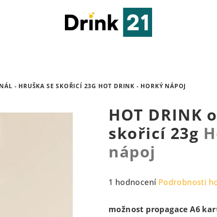
NÁL - HRUŠKA SE SKOŘICÍ 23G
HOT DRINK - HORKÝ NÁPOJ
HOT DRINK or
skořicí 23g
H
nápoj
Průměrné
1 hodnocení
Podrobnosti h
hodnocení
produktu
možnost propagace A6 kart
je