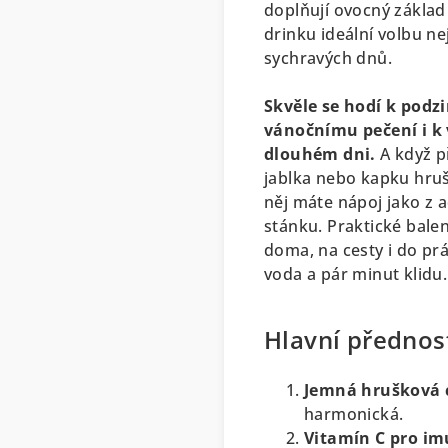
doplňují ovocný základ 
drinku ideální volbu ne
sychravých dnů.
Skvěle se hodí k podz
vánočnímu pečení i k
dlouhém dni.
A když p
jablka nebo kapku hru
něj máte nápoj jako z 
stánku. Praktické balení
doma, na cesty i do prá
voda a pár minut klidu.
Hlavní přednost
Jemná hrušková 
harmonická.
Vitamín C pro im