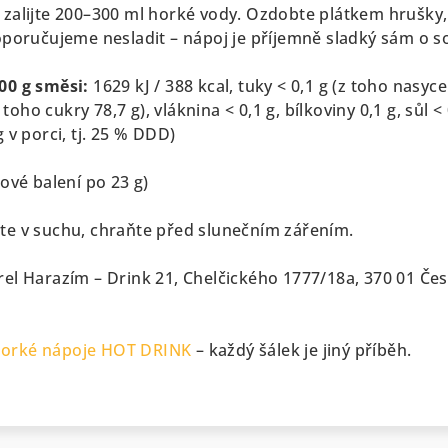
zalijte 200–300 ml horké vody. Ozdobte plátkem hrušky,
oporučujeme nesladit – nápoj je příjemně sladký sám o s
00 g směsi:
1629 kJ / 388 kcal, tuky < 0,1 g (z toho nasyc
 toho cukry 78,7 g), vláknina < 0,1 g, bílkoviny 0,1 g, sůl < 
 v porci, tj. 25 % DDD)
ové balení po 23 g)
te v suchu, chraňte před slunečním zářením.
rel Harazím – Drink 21, Chelčického 1777/18a, 370 01 Če
orké nápoje HOT DRINK
– každý šálek je jiný příběh.