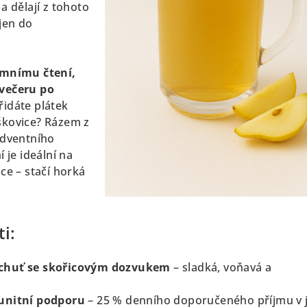
a dělají z tohoto
jen do
imnímu čtení,
 večeru po
řidáte plátek
škovice? Rázem z
adventního
 je ideální na
ce – stačí horká
i:
chuť se skořicovým dozvukem
– sladká, voňavá a
unitní podporu
– 25 % denního doporučeného příjmu v 