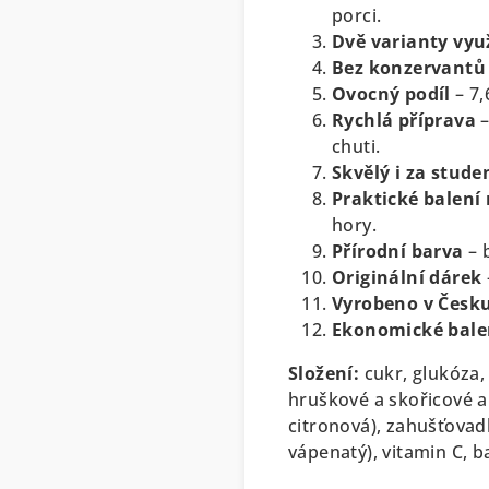
porci.
Dvě varianty využ
Bez konzervantů
Ovocný podíl
– 7,
Rychlá příprava
–
chuti.
Skvělý i za stude
Praktické balení 
hory.
Přírodní barva
– 
Originální dárek
Vyrobeno v Česk
Ekonomické balen
Složení:
cukr, glukóza,
hruškové a skořicové ar
citronová), zahušťovadl
vápenatý), vitamin C, b