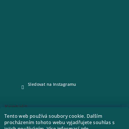
Sledovat na Instagramu
Kontakt
Tento web používá soubory cookie. Dalším
e-shop
@
drink21.cz
procházením tohoto webu vyjadřujete souhlas s
773288221
jejich používáním. Více informací
zde
.