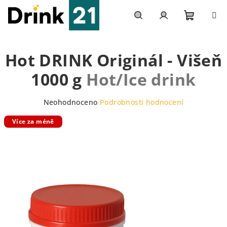
Přejít
na
obsah
Nákupn
Hledat
Přihlášení
Hot DRINK Originál - Višeň
košík
1000 g
Hot/Ice drink
Průměrné
Neohodnoceno
Podrobnosti hodnocení
hodnocení
Více za méně
produktu
je
0,0
z
5
hvězdiček.