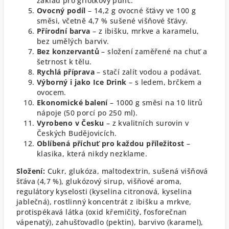
základ pro griotkový punč.
Ovocný podíl
– 14,2 g ovocné šťávy ve 100 g
směsi, včetně 4,7 % sušené višňové šťávy.
Přírodní barva
– z ibišku, mrkve a karamelu,
bez umělých barviv.
Bez konzervantů
– složení zaměřené na chuť a
šetrnost k tělu.
Rychlá příprava
– stačí zalít vodou a podávat.
Výborný i jako Ice Drink
– s ledem, brčkem a
ovocem.
Ekonomické balení
– 1000 g směsi na 10 litrů
nápoje (50 porcí po 250 ml).
Vyrobeno v Česku
– z kvalitních surovin v
Českých Budějovicích.
Oblíbená příchuť pro každou příležitost
–
klasika, která nikdy nezklame.
Složení:
Cukr, glukóza, maltodextrin, sušená višňová
šťáva (4,7 %), glukózový sirup, višňové aroma,
regulátory kyselosti (kyselina citronová, kyselina
jablečná), rostlinný koncentrát z ibišku a mrkve,
protispékavá látka (oxid křemičitý, fosforečnan
vápenatý), zahušťovadlo (pektin), barvivo (karamel),