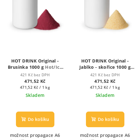
HOT DRINK Original -
HOT DRINK Original -
Brusinka 1000 g
Hot/Ice
Jablko - skořice 1000 g
drink
Hot/Ice drink
421 Kč bez DPH
421 Kč bez DPH
471,52 Kč
471,52 Kč
Měrná
Měrná
471,52 Kč / 1 kg
471,52 Kč / 1 kg
cena:
cena:
Skladem
Skladem
Průměrné
hodnocení
produktu
Do košíku
Do košíku
je
5,0
možnost propagace A6
možnost propagace A6
z