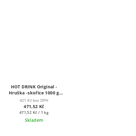
HOT DRINK Original -
Hruška -skořice 1000 g
Hot drink - horký nápoj
421 Kč bez DPH
471,52 Kč
Měrná
471,52 Kč / 1 kg
cena:
Skladem