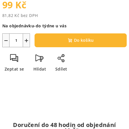
99 Kč
81,82 Kč bez DPH
Měrná
Na objednávku-do týdne u vás
cena:
−
+
Do košíku
Zeptat se
Hlídat
Sdílet
Doručení do 48 hodin od objednání