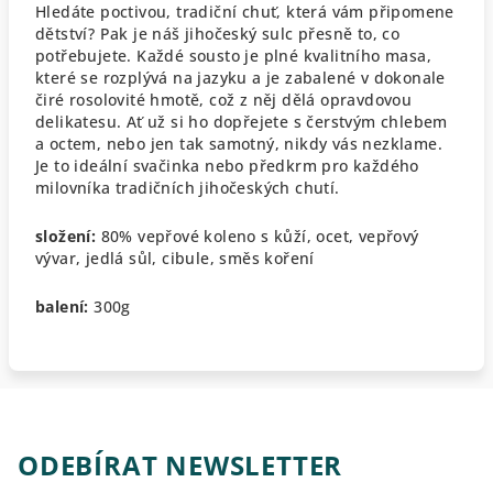
Hledáte poctivou, tradiční chuť, která vám připomene
dětství? Pak je náš jihočeský sulc přesně to, co
potřebujete. Každé sousto je plné kvalitního masa,
které se rozplývá na jazyku a je zabalené v dokonale
čiré rosolovité hmotě, což z něj dělá opravdovou
delikatesu. Ať už si ho dopřejete s čerstvým chlebem
a octem, nebo jen tak samotný, nikdy vás nezklame.
Je to ideální svačinka nebo předkrm pro každého
milovníka tradičních jihočeských chutí.
složení:
80% vepřové koleno s kůží, ocet, vepřový
vývar, jedlá sůl, cibule, směs koření
balení:
300g
ODEBÍRAT NEWSLETTER