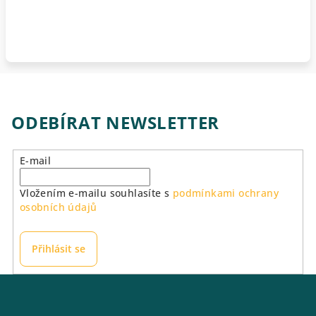
ODEBÍRAT NEWSLETTER
E-mail
Vložením e-mailu souhlasíte s
podmínkami ochrany
osobních údajů
Přihlásit se
Z
á