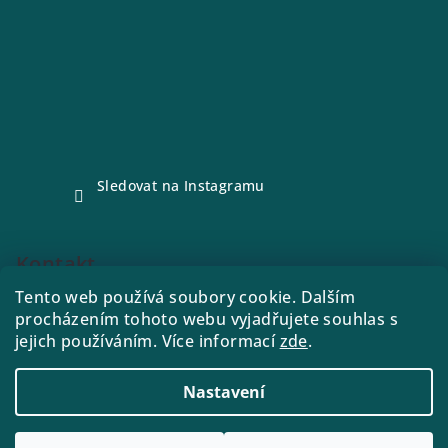
Sledovat na Instagramu
Kontakt
Tento web používá soubory cookie. Dalším
e-shop
@
drink21.cz
procházením tohoto webu vyjadřujete souhlas s
773288221
jejich používáním. Více informací
zde
.
Nastavení
Copyright 2026
Drink21
. Všechna práva vyhrazena.