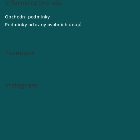
p
Informace pro vás
a
Obchodní podmínky
t
Podmínky ochrany osobních údajů
í
Facebook
Instagram