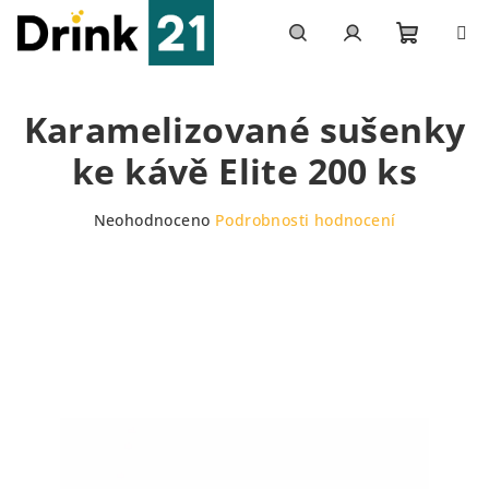
Přejít
na
obsah
Nákupn
Hledat
Přihlášení
Karamelizované sušenky
košík
ke kávě Elite 200 ks
Průměrné
Neohodnoceno
Podrobnosti hodnocení
hodnocení
produktu
je
0,0
z
5
hvězdiček.