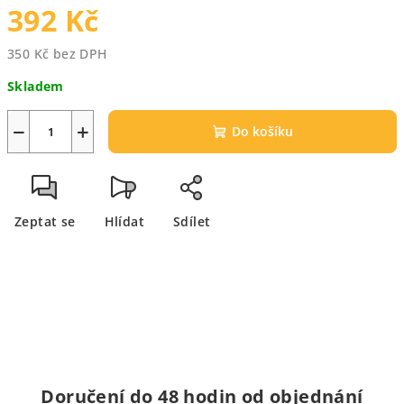
392 Kč
350 Kč bez DPH
Měrná
Skladem
cena:
−
+
Do košíku
Zeptat se
Hlídat
Sdílet
Doručení do 48 hodin od objednání