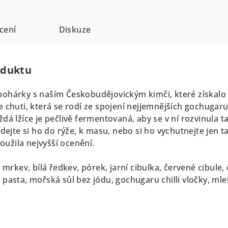
cení
Diskuze
oduktu
ohárky s naším Českobudějovickým kimči, které získalo oc
 chuti, která se rodí ze spojení nejjemnějších gochugaru 
dá lžíce je pečlivě fermentovaná, aby se v ní rozvinula ta
idejte si ho do rýže, k masu, nebo si ho vychutnejte jen t
loužila nejvyšší ocenění.
 mrkev, bílá ředkev, pórek, jarní cibulka, červené cibule,
 pasta, mořská sůl bez jódu, gochugaru chilli vločky, ml