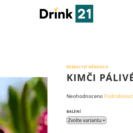
ŘEZNICTVÍ DĚDOUCH
KIMČI PÁLIV
Průměrné
Neohodnoceno
Podrobnost
hodnocení
produktu
BALENÍ
je
0,0
z