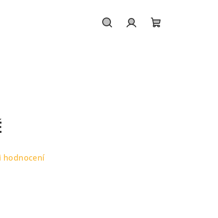
Hledat
Přihlášení
Nákupní
košík
É
i hodnocení