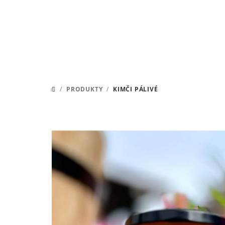
Přejít
na
obsah
/
PRODUKTY
/
KIMČI PÁLIVÉ
DOMŮ