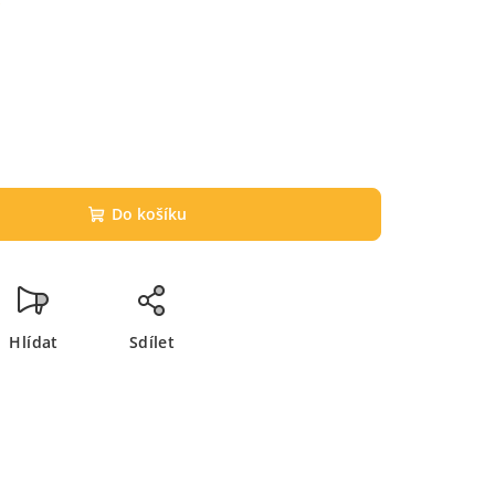
č
Do košíku
Hlídat
Sdílet