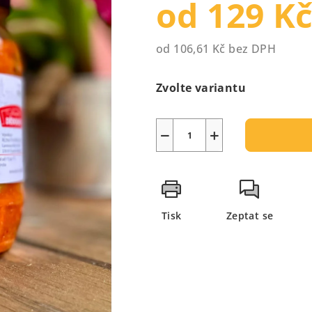
od
129 K
5
hvězdiček.
od
106,61 Kč
bez DPH
Měrná
cena:
Zvolte variantu
−
+
Tisk
Zeptat se