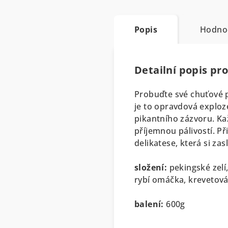
Popis
Hodno
Detailní popis pr
Probuďte své chuťové p
je to opravdová exploze
pikantního zázvoru. Kaž
příjemnou pálivostí. Př
delikatese, která si zas
složení:
pekingské zelí,
rybí omáčka, krevetová
balení:
600g