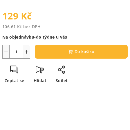
129 Kč
106,61 Kč bez DPH
Měrná
Na objednávku-do týdne u vás
cena:
−
+
Do košíku
Zeptat se
Hlídat
Sdílet