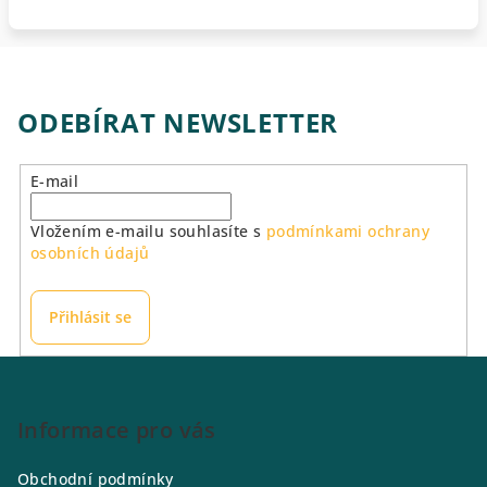
ODEBÍRAT NEWSLETTER
E-mail
Vložením e-mailu souhlasíte s
podmínkami ochrany
osobních údajů
Přihlásit se
Z
á
p
Informace pro vás
a
Obchodní podmínky