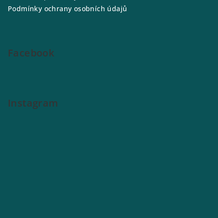
t
Podmínky ochrany osobních údajů
í
Facebook
Instagram