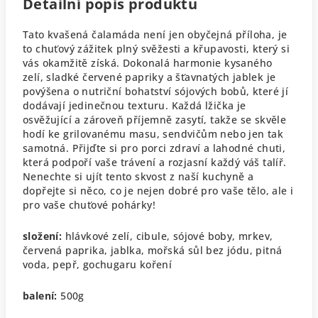
Detailní popis produktu
Tato kvašená čalamáda není jen obyčejná příloha, je
to chuťový zážitek plný svěžesti a křupavosti, který si
vás okamžitě získá. Dokonalá harmonie kysaného
zelí, sladké červené papriky a šťavnatých jablek je
povýšena o nutriční bohatství sójových bobů, které jí
dodávají jedinečnou texturu. Každá lžička je
osvěžující a zároveň příjemně zasytí, takže se skvěle
hodí ke grilovanému masu, sendvičům nebo jen tak
samotná. Přijďte si pro porci zdraví a lahodné chuti,
která podpoří vaše trávení a rozjasní každý váš talíř.
Nenechte si ujít tento skvost z naší kuchyně a
dopřejte si něco, co je nejen dobré pro vaše tělo, ale i
pro vaše chuťové pohárky!
složení:
hlávkové zelí, cibule, sójové boby, mrkev,
červená paprika, jablka, mořská sůl bez jódu, pitná
voda, pepř, gochugaru koření
balení:
500g