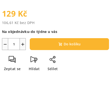
129 Kč
106,61 Kč bez DPH
Měrná
Na objednávku-do týdne u vás
cena:
−
+
Do košíku
Zeptat se
Hlídat
Sdílet