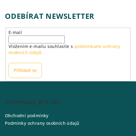
ODEBÍRAT NEWSLETTER
E-mail
Vložením e-mailu souhlasíte s
podmínkami ochrany
osobních údajů
Přihlásit se
Z
á
p
Informace pro vás
a
Obchodní podmínky
t
Podmínky ochrany osobních údajů
í