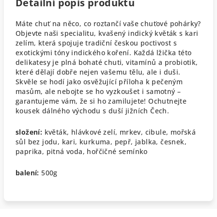
Detailní popis produktu
Máte chuť na něco, co roztančí vaše chuťové pohárky?
Objevte naši specialitu, kvašený indický květák s kari
zelím, která spojuje tradiční českou poctivost s
exotickými tóny indického koření. Každá lžička této
delikatesy je plná bohaté chuti, vitamínů a probiotik,
které dělají dobře nejen vašemu tělu, ale i duši.
Skvěle se hodí jako osvěžující příloha k pečeným
masům, ale nebojte se ho vyzkoušet i samotný –
garantujeme vám, že si ho zamilujete! Ochutnejte
kousek dálného východu s duší jižních Čech.
složení:
květák, hlávkové zelí, mrkev, cibule, mořská
sůl bez jodu, kari, kurkuma, pepř, jablka, česnek,
paprika, pitná voda, hořčičné semínko
balení:
500g