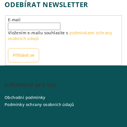
á
ODEBÍRAT NEWSLETTER
d
a
E-mail
c
í
Vložením e-mailu souhlasíte s
podmínkami ochrany
p
osobních údajů
r
v
k
Přihlásit se
y
v
Z
ý
á
p
p
Informace pro vás
i
a
s
Obchodní podmínky
u
t
Podmínky ochrany osobních údajů
í