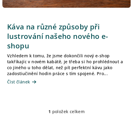
Káva na různé způsoby při
lustrování našeho nového e-
shopu
Vzhledem k tomu, že jsme dokončili nový e-shop
takříkajíc v novém kabátě, je třeba si ho prohlédnout a
co jiného u toho dělat, než pít perfektní kávu jako
zadostiučinění hodin práce s tím spojené. Pro...
Číst článek
1
položek celkem
O
v
l