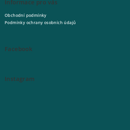
p
Informace pro vás
a
Obchodní podmínky
t
Podmínky ochrany osobních údajů
í
Facebook
Instagram