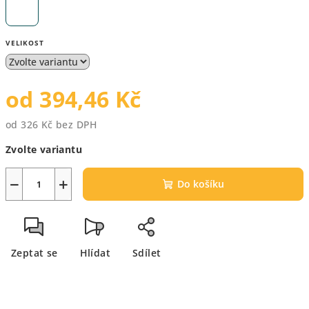
VELIKOST
od
394,46 Kč
od
326 Kč
bez DPH
Měrná
Zvolte variantu
cena:
−
+
Do košíku
Zeptat se
Hlídat
Sdílet