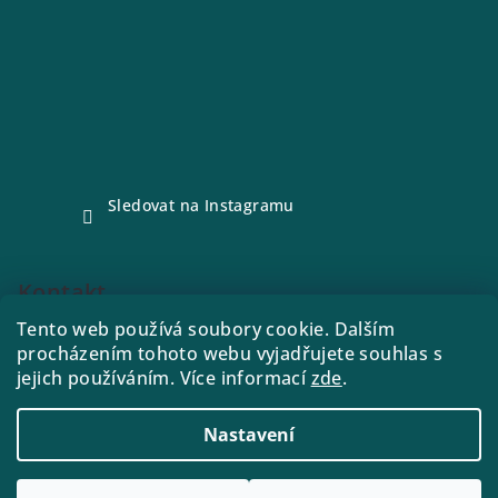
Sledovat na Instagramu
Kontakt
Tento web používá soubory cookie. Dalším
e-shop
@
drink21.cz
procházením tohoto webu vyjadřujete souhlas s
773288221
jejich používáním. Více informací
zde
.
Nastavení
Copyright 2026
Drink21
. Všechna práva vyhrazena.