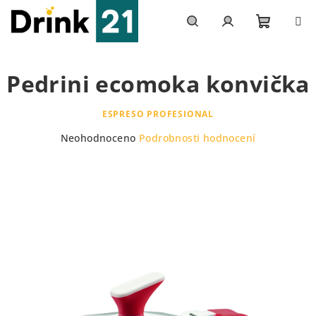
Přejít
na
obsah
Nákupn
Hledat
Přihlášení
Pedrini ecomoka konvička
košík
ESPRESO PROFESIONAL
Průměrné
Neohodnoceno
Podrobnosti hodnocení
hodnocení
produktu
je
0,0
z
5
hvězdiček.