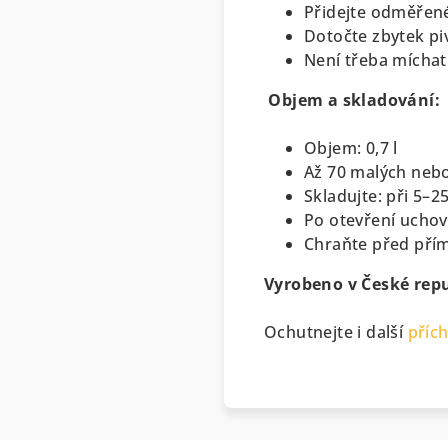
Přidejte odměřen
Dotočte zbytek pi
Není třeba míchat 
Objem a skladování:
Objem: 0,7 l
Až 70 malých nebo 
Skladujte: při 5–2
Po otevření uchove
Chraňte před pří
Vyrobeno v České repu
Ochutnejte i další
přích