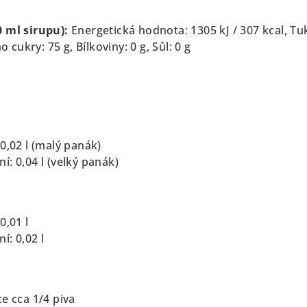
0 ml sirupu):
Energetická hodnota: 1305 kJ / 307 kcal,
Tuk
ho cukry: 75 g,
Bílkoviny: 0 g,
Sůl: 0 g
0,02 l (malý panák)
: 0,04 l (velký panák)
0,01 l
í: 0,02 l
e cca 1/4 piva