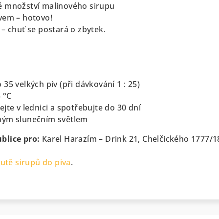
é množství malinového sirupu
vem – hotovo!
– chuť se postará o zbytek.
35 velkých piv (při dávkování 1 : 25)
5 °C
jte v lednici a spotřebujte do 30 dní
mým slunečním světlem
blice pro:
Karel Harazím – Drink 21,
Chelčického 1777/1
utě sirupů do piva
.