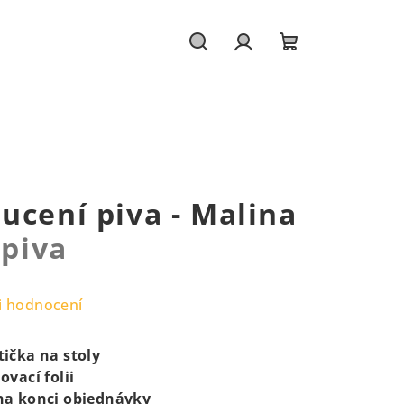
Hledat
Přihlášení
Nákupní
košík
ucení piva - Malina
 piva
i hodnocení
ička na stoly
vací folii
na konci objednávky