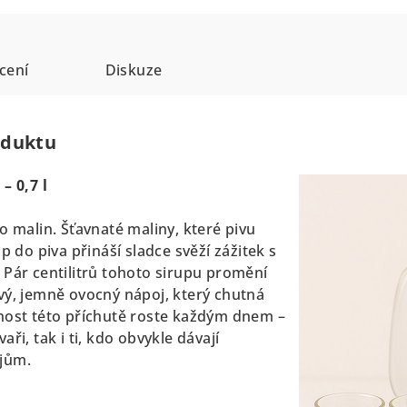
cení
Diskuze
oduktu
– 0,7 l
do malin.
Šťavnaté maliny, které pivu
p do piva přináší sladce svěží zážitek s
 Pár centilitrů tohoto sirupu promění
vý, jemně ovocný nápoj, který chutná
nost této příchutě roste každým dnem –
ivaři, tak i ti, kdo obvykle dávají
jům.