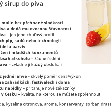
ý sirup do piva
h malin bez přehnané sladkosti
piva a dodá mu ovocnou šťavnatost
iva
– jen jeho chuťový profil
ch píp, sudů nebo technologií
idel a barviv
u žen i mladších konzumentů
obsah alkoholu
– žádné ředění
rava
– zvládne ji každý obsluha i
z jedné lahve
– skvělý poměr cena/výkon
 na zahrádkách, festivalech i doma
itu nabídky
– přitahuje nové zákazníky
 v Česku
– kvalita, na kterou se můžete spolehnout
oda, kyselina citronová, aroma, konzervanty: sorban dra