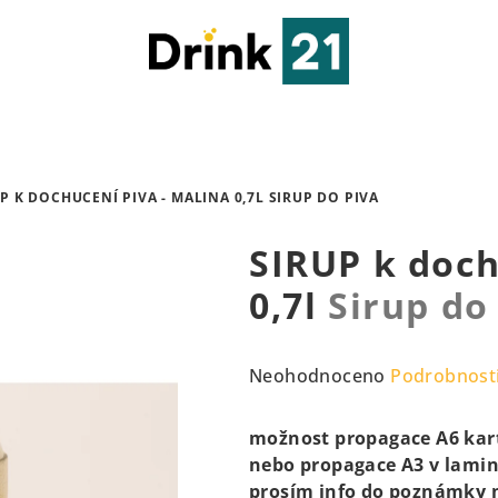
P K DOCHUCENÍ PIVA - MALINA 0,7L
SIRUP DO PIVA
SIRUP k doch
0,7l
Sirup do
Průměrné
Neohodnoceno
Podrobnost
hodnocení
produktu
možnost propagace A6 kart
je
nebo propagace A3 v lamino
0,0
prosím info do poznámky 