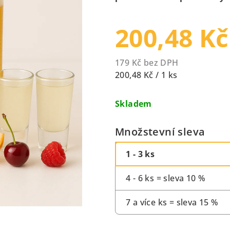
z
5
200,48 Kč
hvězdiček.
179 Kč bez DPH
Měrná
200,48 Kč / 1 ks
cena:
Skladem
Množstevní sleva
1 - 3 ks
4 - 6 ks = sleva 10 %
7 a více ks = sleva 15 %