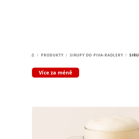
Přejít
na
obsah
/
PRODUKTY
/
SIRUPY DO PIVA-RADLERY
/
SIRU
DOMŮ
Více za méně