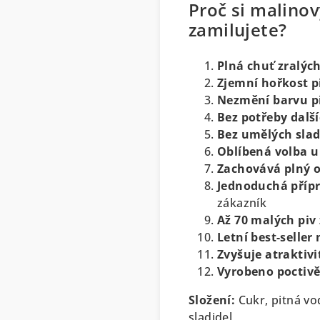
Proč si malinov
zamilujete?
Plná chuť zralýc
Zjemní hořkost 
Nezmění barvu p
Bez potřeby další
Bez umělých slad
Oblíbená volba 
Zachovává plný 
Jednoduchá příp
zákazník
Až 70 malých piv 
Letní best-seller
Zvyšuje atraktiv
Vyrobeno poctivě
Složení:
Cukr, pitná v
sladidel