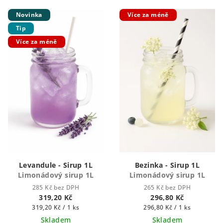
Novinka
Více za méně
Tip
Více za méně
Levandule - Sirup 1L
Bezinka - Sirup 1L
Limonádový sirup 1L
Limonádový sirup 1L
285 Kč bez DPH
265 Kč bez DPH
319,20 Kč
296,80 Kč
Měrná
Měrná
319,20 Kč / 1 ks
296,80 Kč / 1 ks
cena:
cena:
Skladem
Skladem