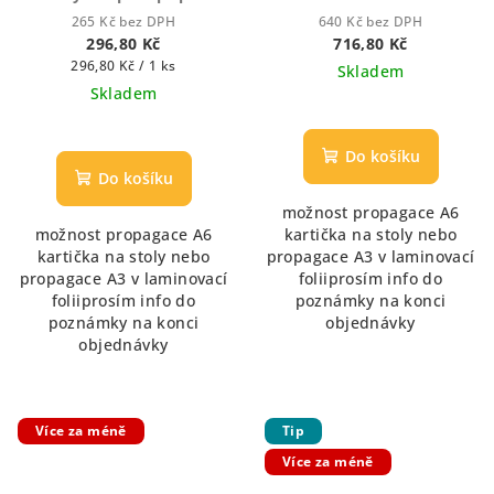
punče, limonády
265 Kč bez DPH
640 Kč bez DPH
296,80 Kč
716,80 Kč
Měrná
296,80 Kč / 1 ks
Skladem
cena:
Skladem
Do košíku
Do košíku
možnost propagace A6
možnost propagace A6
kartička na stoly nebo
kartička na stoly nebo
propagace A3 v laminovací
propagace A3 v laminovací
foliiprosím info do
foliiprosím info do
poznámky na konci
poznámky na konci
objednávky
objednávky
Více za méně
Tip
Více za méně