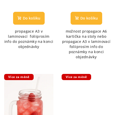
Průměrné
hodnocení
produktu
Do košíku
Do košíku
je
5,0
propagace A3 v
možnost propagace A6
z
laminovací foliiprosím
kartička na stoly nebo
5
info do poznámky na konci
propagace A3 v laminovací
hvězdiček.
objednávky
foliiprosím info do
poznámky na konci
objednávky
Více za méně
Více za méně