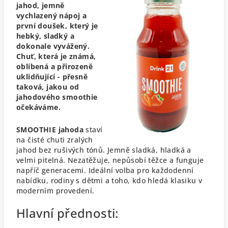
jahod, jemně
vychlazený nápoj a
první doušek, který je
hebký, sladký a
dokonale vyvážený.
Chuť, která je známá,
oblíbená a přirozeně
uklidňující - přesně
taková, jakou od
jahodového smoothie
očekáváme.
SMOOTHIE jahoda
staví
na čisté chuti zralých
jahod bez rušivých tónů. Jemně sladká, hladká a
velmi pitelná. Nezatěžuje, nepůsobí těžce a funguje
napříč generacemi. Ideální volba pro každodenní
nabídku, rodiny s dětmi a toho, kdo hledá klasiku v
moderním provedení.
Hlavní přednosti: