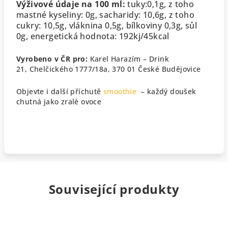
Výživové údaje na 100 ml:
tuky:0,1g,
z toho
mastné kyseliny: 0g,
sacharidy: 10,6g,
z toho
cukry: 10,5g,
vláknina 0,5g,
bílkoviny 0,3g,
sůl
0g,
energetická hodnota: 192kj/45kcal
Vyrobeno v ČR pro:
Karel Harazím – Drink
21,
Chelčického 1777/18a, 370 01 České Budějovice
Objevte i další příchutě
smoothie
– každý doušek
chutná jako zralé ovoce
Související produkty