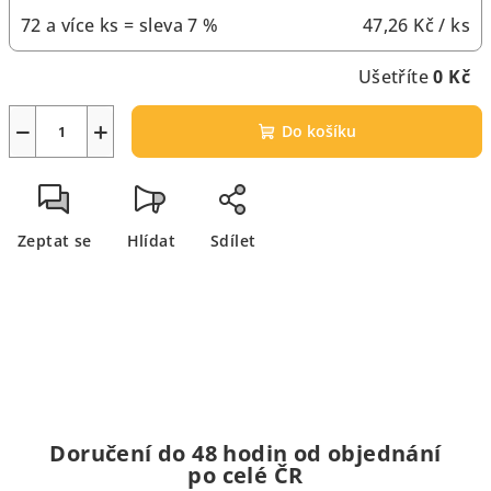
72 a více ks = sleva 7 %
47,26 Kč
/ ks
Ušetříte
0 Kč
−
+
Do košíku
Zeptat se
Hlídat
Sdílet
Doručení do 48 hodin od objednání
po celé ČR