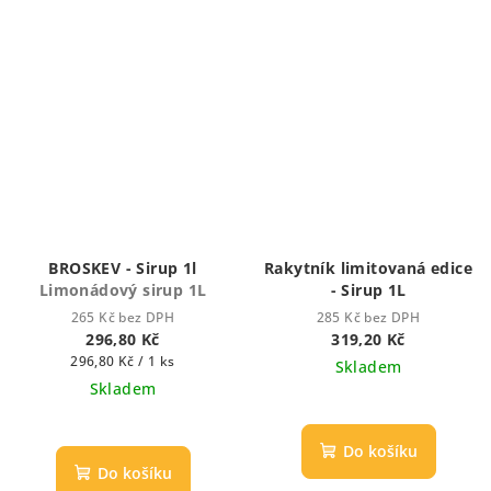
BROSKEV - Sirup 1l
Rakytník limitovaná edice
Limonádový sirup 1L
- Sirup 1L
265 Kč bez DPH
285 Kč bez DPH
296,80 Kč
319,20 Kč
Měrná
296,80 Kč / 1 ks
Skladem
cena:
Skladem
Průměrné
hodnocení
Do košíku
produktu
Do košíku
je