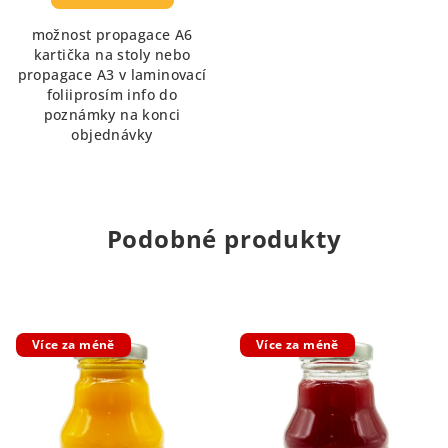
5,0
možnost propagace A6
z
kartička na stoly nebo
5
propagace A3 v laminovací
hvězdiček.
foliiprosím info do
poznámky na konci
objednávky
Podobné produkty
Více za méně
Více za méně