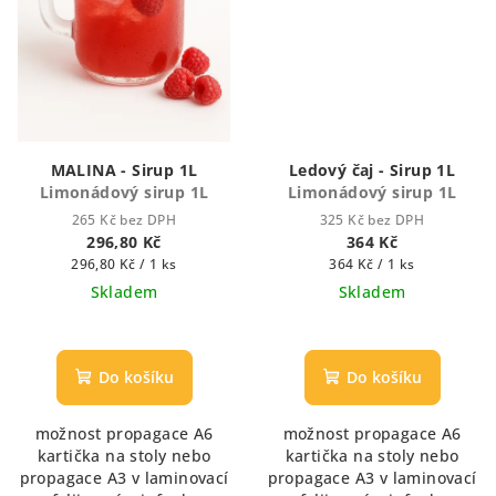
MALINA - Sirup 1L
Ledový čaj - Sirup 1L
Limonádový sirup 1L
Limonádový sirup 1L
265 Kč bez DPH
325 Kč bez DPH
296,80 Kč
364 Kč
Měrná
Měrná
296,80 Kč / 1 ks
364 Kč / 1 ks
cena:
cena:
Skladem
Skladem
Průměrné
hodnocení
produktu
Do košíku
Do košíku
je
5,0
možnost propagace A6
možnost propagace A6
z
kartička na stoly nebo
kartička na stoly nebo
5
propagace A3 v laminovací
propagace A3 v laminovací
hvězdiček.