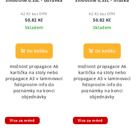
Smoothie 0,33L - borůvka
Smoothie 0,33L - hruška
42 Kč bez DPH
42 Kč bez DPH
50,82 Kč
50,82 Kč
Skladem
Skladem
Do košíku
Do košíku
možnost propagace A6
možnost propagace A6
kartička na stoly nebo
kartička na stoly nebo
propagace A3 v laminovací
propagace A3 v laminovací
foliiprosím info do
foliiprosím info do
poznámky na konci
poznámky na konci
objednávky
objednávky
Více za méně
Více za méně