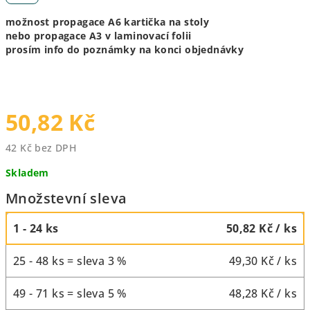
možnost propagace A6 kartička na stoly
nebo propagace A3 v laminovací folii
prosím info do poznámky na konci objednávky
50,82 Kč
42 Kč bez DPH
Měrná
Skladem
cena:
Množstevní sleva
1 - 24 ks
50,82 Kč
/ ks
25 - 48 ks = sleva 3 %
49,30 Kč
/ ks
49 - 71 ks = sleva 5 %
48,28 Kč
/ ks