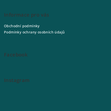
Z
á
p
Informace pro vás
a
Obchodní podmínky
t
Podmínky ochrany osobních údajů
í
Facebook
Instagram