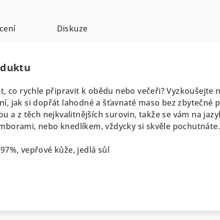
cení
Diskuze
oduktu
, co rychle připravit k obědu nebo večeři? Vyzkoušejte n
šení, jak si dopřát lahodné a šťavnaté maso bez zbytečné p
u a z těch nejkvalitnějších surovin, takže se vám na jaz
mborami, nebo knedlíkem, vždycky si skvěle pochutnáte
7%, vepřové kůže, jedlá sůl