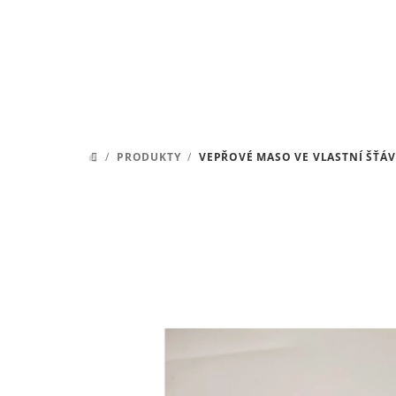
Přejít
na
obsah
/
PRODUKTY
/
VEPŘOVÉ MASO VE VLASTNÍ ŠŤÁV
DOMŮ