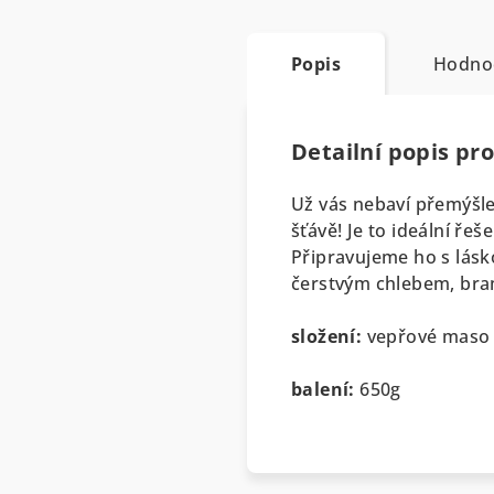
Popis
Hodno
Detailní popis pr
Už vás nebaví přemýšlet
šťávě! Je to ideální ře
Připravujeme ho s lásko
čerstvým chlebem, bra
složení:
vepřové maso 9
balení:
650g