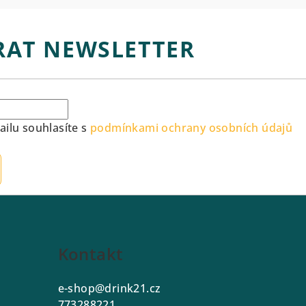
RAT NEWSLETTER
ilu souhlasíte s
podmínkami ochrany osobních údajů
Kontakt
e-shop
@
drink21.cz
773288221