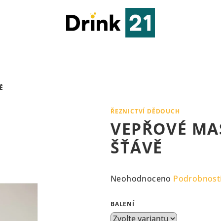
Ě
ŘEZNICTVÍ DĚDOUCH
VEPŘOVÉ MA
ŠŤÁVĚ
Průměrné
Neohodnoceno
Podrobnost
hodnocení
produktu
BALENÍ
je