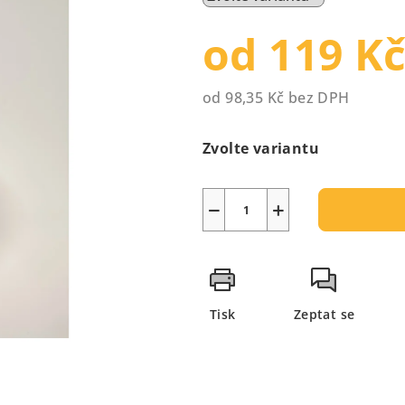
0,0
z
od
119 K
5
hvězdiček.
od
98,35 Kč
bez DPH
Měrná
cena:
Zvolte variantu
−
+
Tisk
Zeptat se