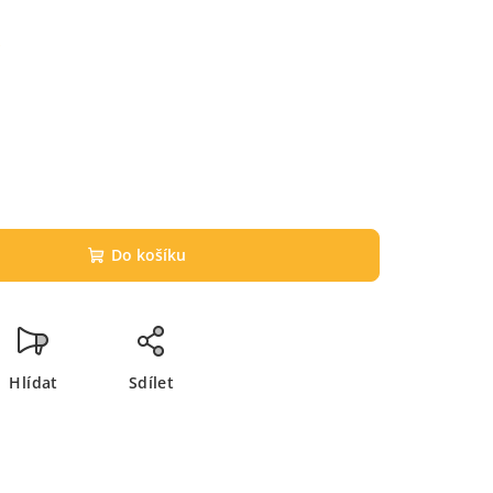
č
Do košíku
Hlídat
Sdílet