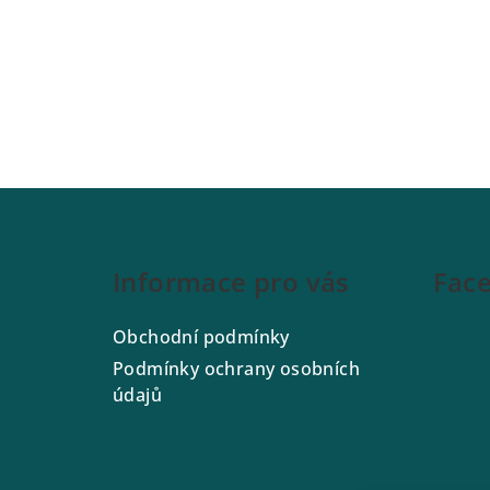
Z
á
Informace pro vás
Fac
p
a
Obchodní podmínky
t
Podmínky ochrany osobních
údajů
í