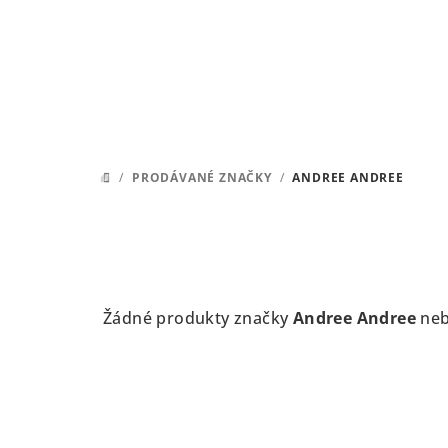
Přejít
na
obsah
/
PRODÁVANÉ ZNAČKY
/
ANDREE ANDREE
DOMŮ
Žádné produkty značky
Andree Andree
neby