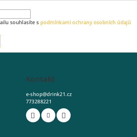
ilu souhlasíte s
podmínkami ochrany osobních údajů
Kontakt
e-shop
@
drink21.cz
773288221