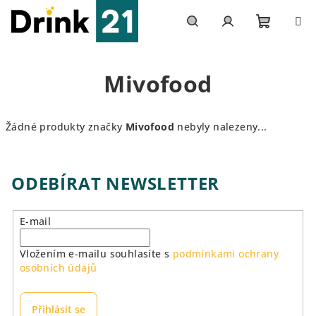
Přejít
na
obsah
Nákupn
Hledat
Přihlášení
Mivofood
košík
Žádné produkty značky
Mivofood
nebyly nalezeny...
ODEBÍRAT NEWSLETTER
E-mail
Vložením e-mailu souhlasíte s
podmínkami ochrany
osobních údajů
Přihlásit se