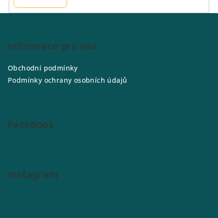
Z
á
p
Informace pro vás
a
Obchodní podmínky
t
Podmínky ochrany osobních údajů
í
Facebook
Instagram