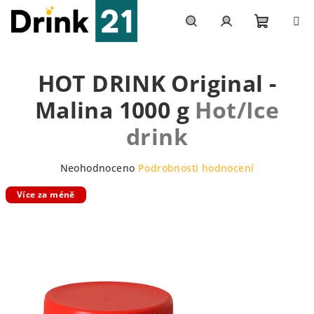
Přejít
na
obsah
Nákupn
Hledat
Přihlášení
HOT DRINK Original -
košík
Malina 1000 g
Hot/Ice
drink
Průměrné
Neohodnoceno
Podrobnosti hodnocení
hodnocení
Více za méně
produktu
je
0,0
z
5
hvězdiček.