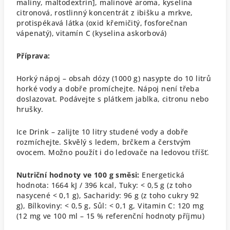
maliny, maltodextrin], malinové aroma, kyselina
citronová, rostlinný koncentrát z ibišku a mrkve,
protispékavá látka (oxid křemičitý, fosforečnan
vápenatý), vitamín C (kyselina askorbová)
Příprava:
Horký nápoj – obsah dózy (1000 g) nasypte do 10 litrů
horké vody a dobře promíchejte. Nápoj není třeba
doslazovat. Podávejte s plátkem jablka, citronu nebo
hrušky.
Ice Drink – zalijte 10 litry studené vody a dobře
rozmíchejte. Skvělý s ledem, brčkem a čerstvým
ovocem. Možno použít i do ledovače na ledovou tříšť.
Nutriční hodnoty ve 100 g směsi:
Energetická
hodnota: 1664 kJ / 396 kcal,
Tuky: < 0,5 g (z toho
nasycené < 0,1 g),
Sacharidy: 96 g (z toho cukry 92
g),
Bílkoviny: < 0,5 g,
Sůl: < 0,1 g,
Vitamin C: 120 mg
(12 mg ve 100 ml – 15 % referenční hodnoty příjmu)