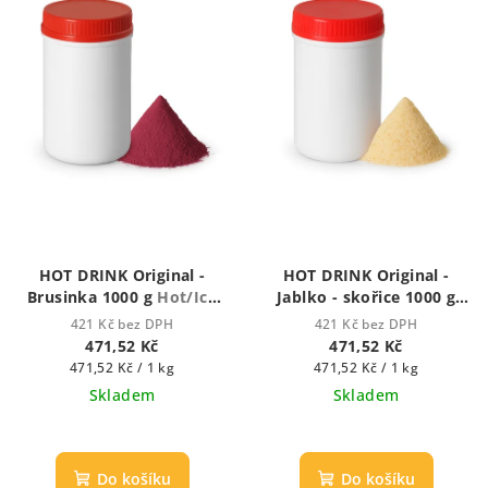
HOT DRINK Original -
HOT DRINK Original -
Brusinka 1000 g
Hot/Ice
Jablko - skořice 1000 g
drink
Hot/Ice drink
421 Kč bez DPH
421 Kč bez DPH
471,52 Kč
471,52 Kč
Měrná
Měrná
471,52 Kč / 1 kg
471,52 Kč / 1 kg
cena:
cena:
Skladem
Skladem
Průměrné
hodnocení
produktu
Do košíku
Do košíku