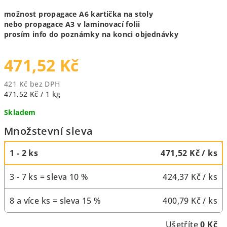
možnost propagace A6 kartička na stoly
nebo propagace A3 v laminovací folii
prosím info do poznámky na konci objednávky
471,52 Kč
421 Kč bez DPH
Měrná
471,52 Kč / 1 kg
cena:
Skladem
Množstevní sleva
1 - 2 ks
471,52 Kč
/ ks
3 - 7 ks = sleva 10 %
424,37 Kč
/ ks
8 a více ks = sleva 15 %
400,79 Kč
/ ks
Ušetříte
0 Kč