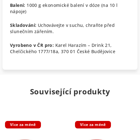
Balení:
1000 g ekonomické balení v dóze (na 10 l
nápoje)
Skladování:
Uchovávejte v suchu, chraňte před
slunečním zářením.
Vyrobeno v ČR pro:
Karel Harazím – Drink 21,
Chelčického 1777/18a, 370 01 České Budějovice
Související produkty
Více za méně
Více za méně