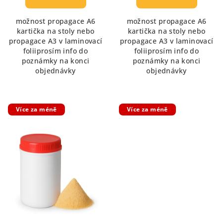
je
5,0
možnost propagace A6
možnost propagace A6
z
kartička na stoly nebo
kartička na stoly nebo
5
propagace A3 v laminovací
propagace A3 v laminovací
hvězdiček.
foliiprosím info do
foliiprosím info do
poznámky na konci
poznámky na konci
objednávky
objednávky
Více za méně
Více za méně