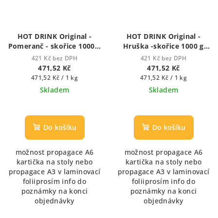
HOT DRINK Original -
HOT DRINK Original -
Pomeranč - skořice 1000 g
Hruška -skořice 1000 g
Hot/Ice drink
Hot drink - horký nápoj
421 Kč bez DPH
421 Kč bez DPH
471,52 Kč
471,52 Kč
Měrná
Měrná
471,52 Kč / 1 kg
471,52 Kč / 1 kg
cena:
cena:
Skladem
Skladem
Do košíku
Do košíku
možnost propagace A6
možnost propagace A6
kartička na stoly nebo
kartička na stoly nebo
propagace A3 v laminovací
propagace A3 v laminovací
foliiprosím info do
foliiprosím info do
poznámky na konci
poznámky na konci
objednávky
objednávky