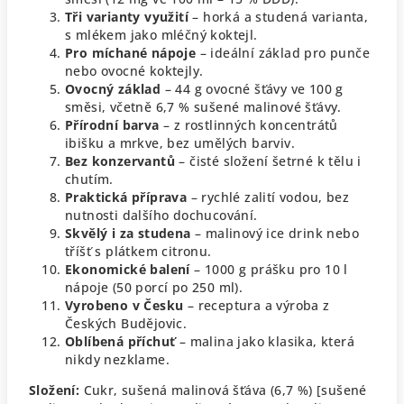
Tři varianty využití
– horká a studená varianta,
s mlékem jako mléčný koktejl.
Pro míchané nápoje
– ideální základ pro punče
nebo ovocné koktejly.
Ovocný základ
– 44 g ovocné šťávy ve 100 g
směsi, včetně 6,7 % sušené malinové šťávy.
Přírodní barva
– z rostlinných koncentrátů
ibišku a mrkve, bez umělých barviv.
Bez konzervantů
– čisté složení šetrné k tělu i
chutím.
Praktická příprava
– rychlé zalití vodou, bez
nutnosti dalšího dochucování.
Skvělý i za studena
– malinový ice drink nebo
tříšť s plátkem citronu.
Ekonomické balení
– 1000 g prášku pro 10 l
nápoje (50 porcí po 250 ml).
Vyrobeno v Česku
– receptura a výroba z
Českých Budějovic.
Oblíbená příchuť
– malina jako klasika, která
nikdy nezklame.
Složení:
Cukr, sušená malinová šťáva (6,7 %) [sušené