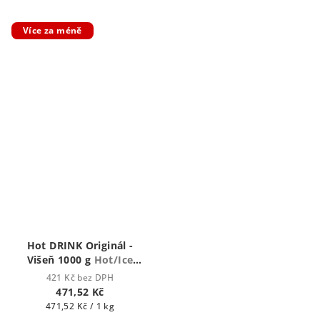
Více za méně
Hot DRINK Originál -
Višeň 1000 g
Hot/Ice
drink
421 Kč bez DPH
471,52 Kč
Měrná
471,52 Kč / 1 kg
cena: