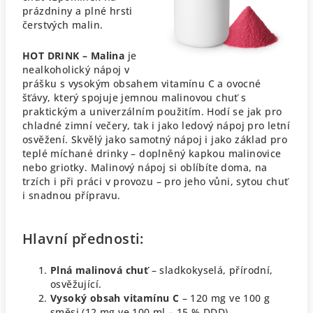
prázdniny a plné hrsti
čerstvých malin.
HOT DRINK – Malina
je
nealkoholický nápoj v
prášku s vysokým obsahem vitamínu C a ovocné
šťávy, který spojuje jemnou malinovou chuť s
praktickým a univerzálním použitím. Hodí se jak pro
chladné zimní večery, tak i jako ledový nápoj pro letní
osvěžení.
Skvělý jako samotný nápoj i jako základ pro
teplé míchané drinky – doplněný kapkou malinovice
nebo griotky. Malinový nápoj si oblíbíte doma, na
trzích i při práci v provozu – pro jeho vůni, sytou chuť
i snadnou přípravu.
Hlavní přednosti:
Plná malinová chuť
– sladkokyselá, přírodní,
osvěžující.
Vysoký obsah vitamínu C
– 120 mg ve 100 g
směsi (12 mg ve 100 ml – 15 % DDD).