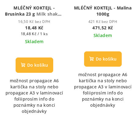
MLÉČNÝ KOKTEJL -
MLÉČNÝ KOKTEJL - Malina
Brusinka 23 g
Milk shake -
1000g
Mléčný koktejl
16,50 Kč bez DPH
421 Kč bez DPH
18,48 Kč
471,52 Kč
Měrná
18,48 Kč / 1 ks
Skladem
cena:
Skladem
Do košíku
Do košíku
možnost propagace A6
možnost propagace A6
kartička na stoly nebo
kartička na stoly nebo
propagace A3 v laminovací
propagace A3 v laminovací
foliiprosím info do
foliiprosím info do
poznámky na konci
poznámky na konci
objednávky
objednávky