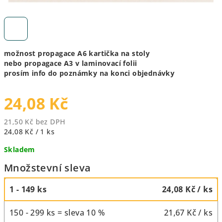
možnost propagace A6 kartička na stoly
nebo propagace A3 v laminovací folii
prosím info do poznámky na konci objednávky
24,08 Kč
21,50 Kč bez DPH
Měrná
24,08 Kč / 1 ks
cena:
Skladem
Množstevní sleva
1 - 149 ks
24,08 Kč
/ ks
150 - 299 ks = sleva 10 %
21,67 Kč
/ ks