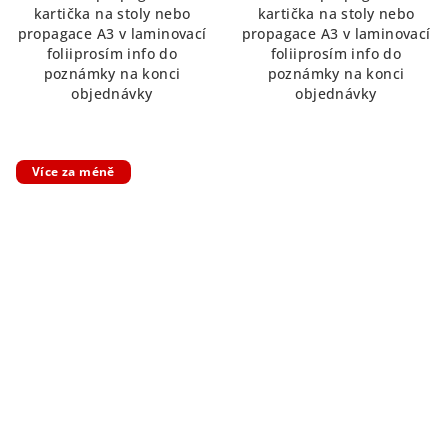
kartička na stoly nebo
kartička na stoly nebo
5
propagace A3 v laminovací
propagace A3 v laminovací
hvězdiček.
foliiprosím info do
foliiprosím info do
poznámky na konci
poznámky na konci
objednávky
objednávky
Více za méně