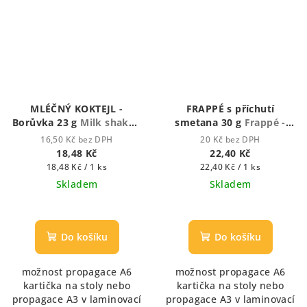
MLÉČNÝ KOKTEJL -
FRAPPÉ s příchutí
Borůvka 23 g
Milk shake -
smetana 30 g
Frappé -
Mléčný koktejl
Ledová káva
16,50 Kč bez DPH
20 Kč bez DPH
18,48 Kč
22,40 Kč
Měrná
Měrná
18,48 Kč / 1 ks
22,40 Kč / 1 ks
cena:
cena:
Skladem
Skladem
Do košíku
Do košíku
možnost propagace A6
možnost propagace A6
kartička na stoly nebo
kartička na stoly nebo
propagace A3 v laminovací
propagace A3 v laminovací