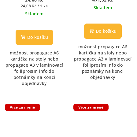
Měrná
24,08 Kč / 1 ks
Skladem
cena:
Skladem
Do košíku
Do košíku
možnost propagace A6
možnost propagace A6
kartička na stoly nebo
kartička na stoly nebo
propagace A3 v laminovací
propagace A3 v laminovací
foliiprosím info do
foliiprosím info do
poznámky na konci
poznámky na konci
objednávky
objednávky
Více za méně
Více za méně