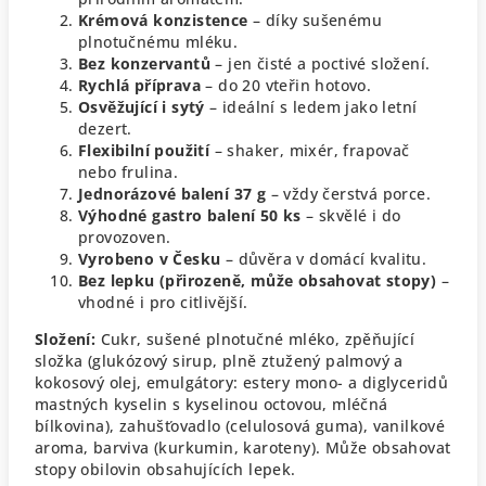
Krémová konzistence
– díky sušenému
plnotučnému mléku.
Bez konzervantů
– jen čisté a poctivé složení.
Rychlá příprava
– do 20 vteřin hotovo.
Osvěžující i sytý
– ideální s ledem jako letní
dezert.
Flexibilní použití
– shaker, mixér, frapovač
nebo frulina.
Jednorázové balení 37 g
– vždy čerstvá porce.
Výhodné gastro balení 50 ks
– skvělé i do
provozoven.
Vyrobeno v Česku
– důvěra v domácí kvalitu.
Bez lepku (přirozeně, může obsahovat stopy)
–
vhodné i pro citlivější.
Složení:
Cukr, sušené plnotučné mléko, zpěňující
složka (glukózový sirup, plně ztužený palmový a
kokosový olej, emulgátory: estery mono- a diglyceridů
mastných kyselin s kyselinou octovou, mléčná
bílkovina), zahušťovadlo (celulosová guma), vanilkové
aroma, barviva (kurkumin, karoteny).
Může obsahovat
stopy obilovin obsahujících lepek.