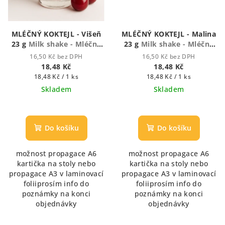
MLÉČNÝ KOKTEJL - Višeň
MLÉČNÝ KOKTEJL - Malina
23 g
Milk shake - Mléčný
23 g
Milk shake - Mléčný
koktejl
koktejl
16,50 Kč bez DPH
16,50 Kč bez DPH
18,48 Kč
18,48 Kč
Měrná
Měrná
18,48 Kč / 1 ks
18,48 Kč / 1 ks
cena:
cena:
Skladem
Skladem
Do košíku
Do košíku
možnost propagace A6
možnost propagace A6
kartička na stoly nebo
kartička na stoly nebo
propagace A3 v laminovací
propagace A3 v laminovací
foliiprosím info do
foliiprosím info do
poznámky na konci
poznámky na konci
objednávky
objednávky