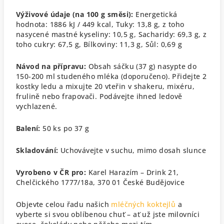
Výživové údaje (na 100 g směsi):
Energetická
hodnota: 1886 kJ / 449 kcal,
Tuky: 13,8 g,
z toho
nasycené mastné kyseliny: 10,5 g,
Sacharidy: 69,3 g,
z
toho cukry: 67,5 g,
Bílkoviny: 11,3 g,
Sůl: 0,69 g
Návod na přípravu:
Obsah sáčku (37 g) nasypte do
150-200 ml studeného mléka (doporučeno). Přidejte 2
kostky ledu a mixujte 20 vteřin v shakeru, mixéru,
frulině nebo frapovači. Podávejte ihned ledově
vychlazené.
Balení:
50 ks po 37 g
Skladování:
Uchovávejte v suchu, mimo dosah slunce
Vyrobeno v ČR pro:
Karel Harazím – Drink 21,
Chelčického 1777/18a, 370 01 České Budějovice
Objevte celou řadu našich
mléčných koktejlů
a
vyberte si svou oblíbenou chuť – ať už jste milovníci