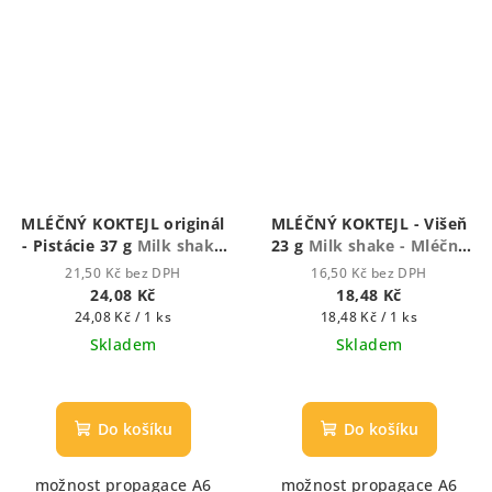
MLÉČNÝ KOKTEJL originál
MLÉČNÝ KOKTEJL - Višeň
- Pistácie 37 g
Milk shake
23 g
Milk shake - Mléčný
- Mléčný koktejl
koktejl
21,50 Kč bez DPH
16,50 Kč bez DPH
24,08 Kč
18,48 Kč
Měrná
Měrná
24,08 Kč / 1 ks
18,48 Kč / 1 ks
cena:
cena:
Skladem
Skladem
Průměrné
hodnocení
produktu
Do košíku
Do košíku
je
5,0
možnost propagace A6
možnost propagace A6
z