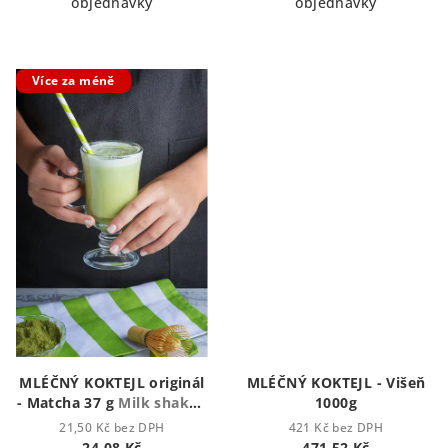
objednávky
objednávky
Více za méně
MLÉČNÝ KOKTEJL originál
MLÉČNÝ KOKTEJL - Višeň
- Matcha 37 g
Milk shake -
1000g
Mléčný koktejl
21,50 Kč bez DPH
421 Kč bez DPH
24,08 Kč
471,52 Kč