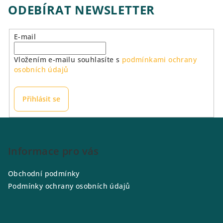
ODEBÍRAT NEWSLETTER
E-mail
Vložením e-mailu souhlasíte s
podmínkami ochrany
osobních údajů
Přihlásit se
Z
á
p
Informace pro vás
a
Obchodní podmínky
t
Podmínky ochrany osobních údajů
í