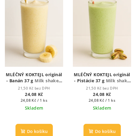
MLÉČNÝ KOKTEJL originál
MLÉČNÝ KOKTEJL originál
- Banán 37 g
Milk shake -
- Pistácie 37 g
Milk shake
Mléčný koktejl
- Mléčný koktejl
21,50 Kč bez DPH
21,50 Kč bez DPH
24,08 Kč
24,08 Kč
Měrná
Měrná
24,08 Kč / 1 ks
24,08 Kč / 1 ks
cena:
cena:
Skladem
Skladem
Průměrné
hodnocení
produktu
Do košíku
Do košíku
je