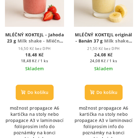
MLÉČNÝ KOKTEJL - Jahoda
MLÉČNÝ KOKTEJL originál
23 g
Milk shake - Mléčný
- Banán 37 g
Milk shake -
koktejl
Mléčný koktejl
16,50 Kč bez DPH
21,50 Kč bez DPH
18,48 Kč
24,08 Kč
Měrná
Měrná
18,48 Kč / 1 ks
24,08 Kč / 1 ks
cena:
cena:
Skladem
Skladem
Do košíku
Do košíku
možnost propagace A6
možnost propagace A6
kartička na stoly nebo
kartička na stoly nebo
propagace A3 v laminovací
propagace A3 v laminovací
foliiprosím info do
foliiprosím info do
poznámky na konci
poznámky na konci