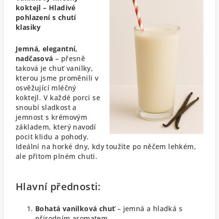
koktejl – Hladivé
pohlazení s chutí
klasiky
Jemná, elegantní,
nadčasová
– přesně
taková je chuť vanilky,
kterou jsme proměnili v
osvěžující mléčný
koktejl. V každé porci se
snoubí sladkost a
jemnost s krémovým
základem, který navodí
pocit klidu a pohody.
Ideální na horké dny, kdy toužíte po něčem lehkém,
ale přitom plném chuti.
Hlavní přednosti:
Bohatá vanilková chuť
– jemná a hladká s
přírodním aromatem.