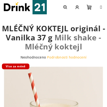
Přejít
na
obsah
Nákupn
Hledat
Přihlášení
MLÉČNÝ KOKTEJL originál -
košík
Vanilka 37 g
Milk shake -
Mléčný koktejl
Průměrné
Neohodnoceno
Podrobnosti hodnocení
hodnocení
Více za méně
produktu
je
0,0
z
5
hvězdiček.