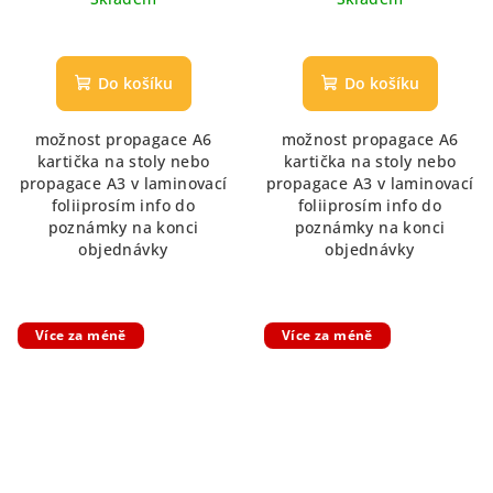
Do košíku
Do košíku
možnost propagace A6
možnost propagace A6
kartička na stoly nebo
kartička na stoly nebo
propagace A3 v laminovací
propagace A3 v laminovací
foliiprosím info do
foliiprosím info do
poznámky na konci
poznámky na konci
objednávky
objednávky
Více za méně
Více za méně