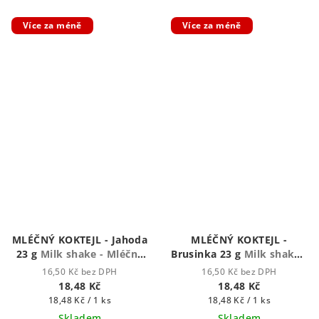
Více za méně
Více za méně
MLÉČNÝ KOKTEJL - Jahoda
MLÉČNÝ KOKTEJL -
23 g
Milk shake - Mléčný
Brusinka 23 g
Milk shake -
koktejl
Mléčný koktejl
16,50 Kč bez DPH
16,50 Kč bez DPH
18,48 Kč
18,48 Kč
Měrná
Měrná
18,48 Kč / 1 ks
18,48 Kč / 1 ks
cena:
cena:
Skladem
Skladem