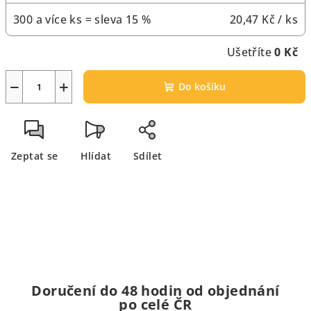
300 a více ks = sleva 15 %
20,47 Kč
/ ks
Ušetříte
0 Kč
−
+
Do košíku
Zeptat se
Hlídat
Sdílet
Doručení do 48 hodin od objednání
po celé ČR