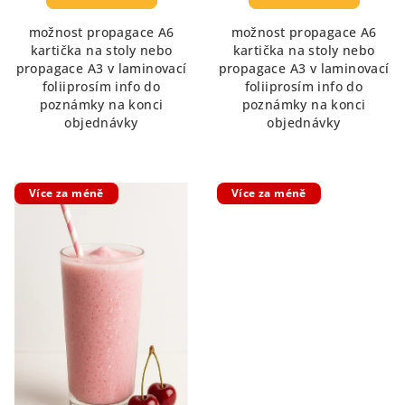
5,0
možnost propagace A6
možnost propagace A6
z
kartička na stoly nebo
kartička na stoly nebo
5
propagace A3 v laminovací
propagace A3 v laminovací
hvězdiček.
foliiprosím info do
foliiprosím info do
poznámky na konci
poznámky na konci
objednávky
objednávky
Více za méně
Více za méně