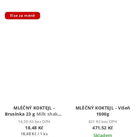
Více za méně
MLÉČNÝ KOKTEJL -
MLÉČNÝ KOKTEJL - Višeň
Brusinka 23 g
Milk shake -
1000g
Mléčný koktejl
16,50 Kč bez DPH
421 Kč bez DPH
18,48 Kč
471,52 Kč
Měrná
18,48 Kč / 1 ks
Skladem