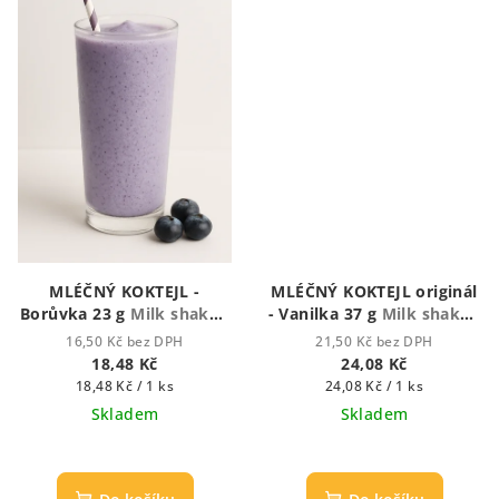
MLÉČNÝ KOKTEJL -
MLÉČNÝ KOKTEJL originál
Borůvka 23 g
Milk shake -
- Vanilka 37 g
Milk shake -
Mléčný koktejl
Mléčný koktejl
16,50 Kč bez DPH
21,50 Kč bez DPH
18,48 Kč
24,08 Kč
Měrná
Měrná
18,48 Kč / 1 ks
24,08 Kč / 1 ks
cena:
cena:
Skladem
Skladem