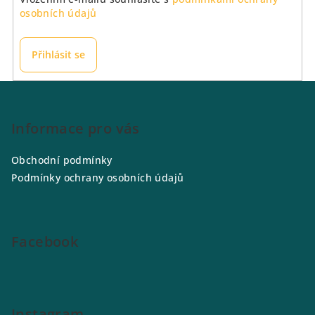
osobních údajů
Přihlásit se
Z
á
p
Informace pro vás
a
Obchodní podmínky
t
Podmínky ochrany osobních údajů
í
Facebook
Instagram