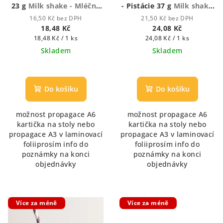
23 g
Milk shake - Mléčný
- Pistácie 37 g
Milk shake
koktejl
- Mléčný koktejl
16,50 Kč bez DPH
21,50 Kč bez DPH
18,48 Kč
24,08 Kč
Měrná
Měrná
18,48 Kč / 1 ks
24,08 Kč / 1 ks
cena:
cena:
Skladem
Skladem
Průměrné
hodnocení
produktu
Do košíku
Do košíku
je
5,0
možnost propagace A6
možnost propagace A6
z
kartička na stoly nebo
kartička na stoly nebo
5
propagace A3 v laminovací
propagace A3 v laminovací
hvězdiček.
foliiprosím info do
foliiprosím info do
poznámky na konci
poznámky na konci
objednávky
objednávky
Více za méně
Více za méně