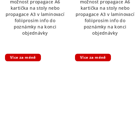
možnost propagace A6
možnost propagace A6
z
kartička na stoly nebo
kartička na stoly nebo
5
propagace A3 v laminovací
propagace A3 v laminovací
hvězdiček.
foliiprosím info do
foliiprosím info do
poznámky na konci
poznámky na konci
objednávky
objednávky
Více za méně
Více za méně