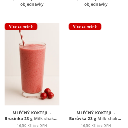
objednávky
objednávky
Více za méně
Více za méně
MLÉČNÝ KOKTEJL -
MLÉČNÝ KOKTEJL -
Brusinka 23 g
Milk shake -
Borůvka 23 g
Milk shake -
Mléčný koktejl
Mléčný koktejl
16,50 Kč bez DPH
16,50 Kč bez DPH