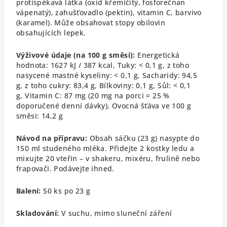
protispékavá látka (oxid křemičitý, fosforečnan
vápenatý), zahušťovadlo (pektin), vitamin C, barvivo
(karamel).
Může obsahovat stopy obilovin
obsahujících lepek.
Výživové údaje (na 100 g směsi):
Energetická
hodnota: 1627 kJ / 387 kcal,
Tuky: < 0,1 g,
z toho
nasycené mastné kyseliny: < 0,1 g,
Sacharidy: 94,5
g,
z toho cukry: 83,4 g,
Bílkoviny: 0,1 g,
Sůl: < 0,1
g,
Vitamin C: 87 mg (20 mg na porci = 25 %
doporučené denní dávky),
Ovocná šťáva ve 100 g
směsi: 14,2 g
Návod na přípravu:
Obsah sáčku (23 g) nasypte do
150 ml studeného mléka. Přidejte 2 kostky ledu a
mixujte 20 vteřin – v shakeru, mixéru, frulině nebo
frapovači. Podávejte ihned.
Balení:
50 ks po 23 g
Skladování:
V suchu, mimo sluneční záření