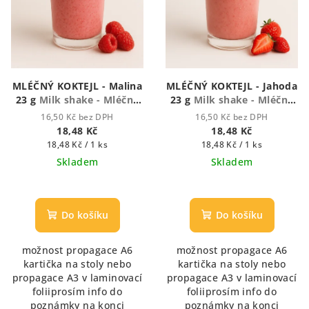
MLÉČNÝ KOKTEJL - Malina
MLÉČNÝ KOKTEJL - Jahoda
23 g
Milk shake - Mléčný
23 g
Milk shake - Mléčný
koktejl
koktejl
16,50 Kč bez DPH
16,50 Kč bez DPH
18,48 Kč
18,48 Kč
Měrná
Měrná
18,48 Kč / 1 ks
18,48 Kč / 1 ks
cena:
cena:
Skladem
Skladem
Do košíku
Do košíku
možnost propagace A6
možnost propagace A6
kartička na stoly nebo
kartička na stoly nebo
propagace A3 v laminovací
propagace A3 v laminovací
foliiprosím info do
foliiprosím info do
poznámky na konci
poznámky na konci