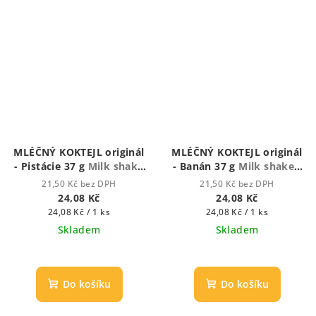
MLÉČNÝ KOKTEJL originál
MLÉČNÝ KOKTEJL originál
- Pistácie 37 g
Milk shake
- Banán 37 g
Milk shake -
- Mléčný koktejl
Mléčný koktejl
21,50 Kč bez DPH
21,50 Kč bez DPH
24,08 Kč
24,08 Kč
Měrná
Měrná
24,08 Kč / 1 ks
24,08 Kč / 1 ks
cena:
cena:
Skladem
Skladem
Průměrné
hodnocení
produktu
Do košíku
Do košíku
je
5,0