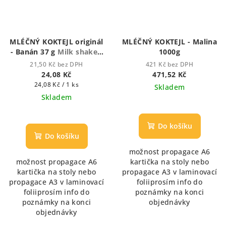
MLÉČNÝ KOKTEJL originál
MLÉČNÝ KOKTEJL - Malina
- Banán 37 g
Milk shake -
1000g
Mléčný koktejl
21,50 Kč bez DPH
421 Kč bez DPH
24,08 Kč
471,52 Kč
Měrná
24,08 Kč / 1 ks
Skladem
cena:
Skladem
Do košíku
Do košíku
možnost propagace A6
možnost propagace A6
kartička na stoly nebo
kartička na stoly nebo
propagace A3 v laminovací
propagace A3 v laminovací
foliiprosím info do
foliiprosím info do
poznámky na konci
poznámky na konci
objednávky
objednávky