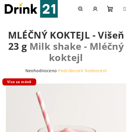
Přejít
na
obsah
Nákupn
Hledat
Přihlášení
MLÉČNÝ KOKTEJL - Višeň
košík
23 g
Milk shake - Mléčný
koktejl
Průměrné
Neohodnoceno
Podrobnosti hodnocení
hodnocení
Více za méně
produktu
je
0,0
z
5
hvězdiček.