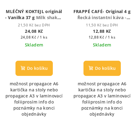
MLÉČNÝ KOKTEJL originál
FRAPPÉ CAFÉ- Original 4 g
- Vanilka 37 g
Milk shake -
Řecká instantní káva -
Mléčný koktejl
Frappé
21,50 Kč bez DPH
11,50 Kč bez DPH
24,08 Kč
12,88 Kč
Měrná
Měrná
24,08 Kč / 1 ks
12,88 Kč / 1 ks
cena:
cena:
Skladem
Skladem
Průměrné
hodnocení
produktu
Do košíku
Do košíku
je
5,0
možnost propagace A6
možnost propagace A6
z
kartička na stoly nebo
kartička na stoly nebo
5
propagace A3 v laminovací
propagace A3 v laminovací
hvězdiček.
foliiprosím info do
foliiprosím info do
poznámky na konci
poznámky na konci
objednávky
objednávky