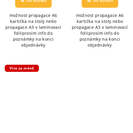
Do košíku
Do košíku
možnost propagace A6
možnost propagace A6
kartička na stoly nebo
kartička na stoly nebo
propagace A3 v laminovací
propagace A3 v laminovací
foliiprosím info do
foliiprosím info do
poznámky na konci
poznámky na konci
objednávky
objednávky
Více za méně