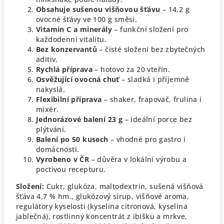
Obsahuje sušenou višňovou šťávu
– 14,2 g
ovocné šťávy ve 100 g směsi.
Vitamin C a minerály
– funkční složení pro
každodenní vitalitu.
Bez konzervantů
– čisté složení bez zbytečných
aditiv.
Rychlá příprava
– hotovo za 20 vteřin.
Osvěžující ovocná chuť
– sladká i příjemně
nakyslá.
Flexibilní příprava
– shaker, frapovač, frulina i
mixér.
Jednorázové balení 23 g
– ideální porce bez
plýtvání.
Balení po 50 kusech
– vhodné pro gastro i
domácnosti.
Vyrobeno v ČR
– důvěra v lokální výrobu a
poctivou recepturu.
Složení:
Cukr, glukóza, maltodextrin, sušená višňová
šťáva 4,7 % hm., glukózový sirup, višňové aroma,
regulátory kyselosti (kyselina citronová, kyselina
jablečná), rostlinný koncentrát z ibišku a mrkve,