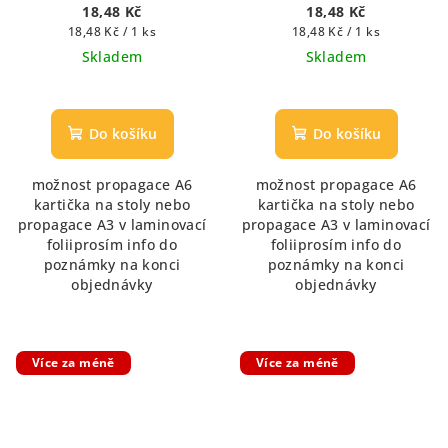
18,48 Kč
18,48 Kč
Měrná
Měrná
18,48 Kč / 1 ks
18,48 Kč / 1 ks
cena:
cena:
Skladem
Skladem
Do košíku
Do košíku
možnost propagace A6
možnost propagace A6
kartička na stoly nebo
kartička na stoly nebo
propagace A3 v laminovací
propagace A3 v laminovací
foliiprosím info do
foliiprosím info do
poznámky na konci
poznámky na konci
objednávky
objednávky
Více za méně
Více za méně