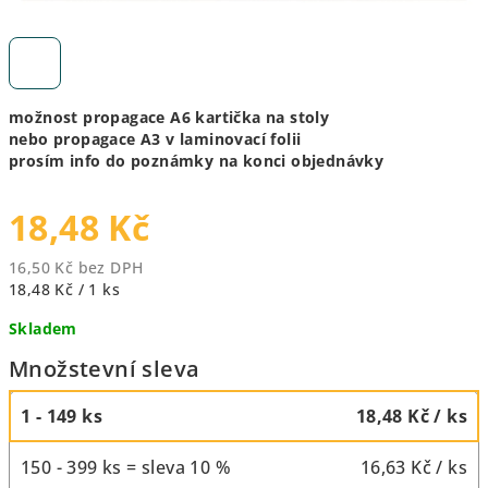
možnost propagace A6 kartička na stoly
nebo propagace A3 v laminovací folii
prosím info do poznámky na konci objednávky
18,48 Kč
16,50 Kč bez DPH
Měrná
18,48 Kč / 1 ks
cena:
Skladem
Množstevní sleva
1 - 149 ks
18,48 Kč
/ ks
150 - 399 ks = sleva 10 %
16,63 Kč
/ ks