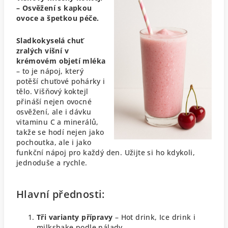
– Osvěžení s kapkou
ovoce a špetkou péče.
Sladkokyselá chuť
zralých višní v
krémovém objetí mléka
– to je nápoj, který
potěší chuťové pohárky i
tělo. Višňový koktejl
přináší nejen ovocné
osvěžení, ale i dávku
vitaminu C a minerálů,
takže se hodí nejen jako
pochoutka, ale i jako
funkční nápoj pro každý den. Užijte si ho kdykoli,
jednoduše a rychle.
Hlavní přednosti:
Tři varianty přípravy
– Hot drink, Ice drink i
milkshake podle nálady.