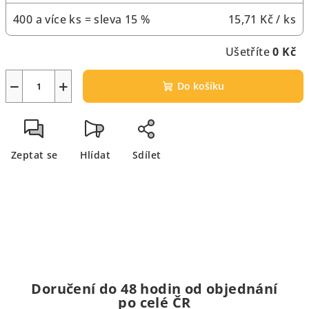
400 a více ks = sleva 15 %
15,71 Kč
/ ks
Ušetříte
0 Kč
−
+
Do košíku
Zeptat se
Hlídat
Sdílet
Doručení do 48 hodin od objednání
po celé ČR