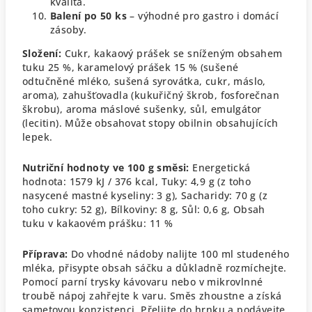
kvalita.
Balení po 50 ks
– výhodné pro gastro i domácí
zásoby.
Složení:
Cukr, kakaový prášek se sníženým obsahem
tuku 25 %, karamelový prášek 15 % (sušené
odtučněné mléko, sušená syrovátka, cukr, máslo,
aroma), zahušťovadla (kukuřičný škrob, fosforečnan
škrobu), aroma máslové sušenky, sůl, emulgátor
(lecitin).
Může obsahovat stopy obilnin obsahujících
lepek.
Nutriční hodnoty ve 100 g směsi:
Energetická
hodnota: 1579 kJ / 376 kcal,
Tuky: 4,9 g (z toho
nasycené mastné kyseliny: 3 g),
Sacharidy: 70 g (z
toho cukry: 52 g),
Bílkoviny: 8 g,
Sůl: 0,6 g,
Obsah
tuku v kakaovém prášku: 11 %
Příprava:
Do vhodné nádoby nalijte 100 ml studeného
mléka, přisypte obsah sáčku a důkladně rozmíchejte.
Pomocí parní trysky kávovaru nebo v mikrovlnné
troubě nápoj zahřejte k varu. Směs zhoustne a získá
sametovou konzistenci. Přelijte do hrnku a podávejte.