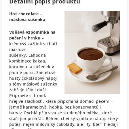
Detailní popis produktu
Hot chocolate –
máslová sušenka
Voňavá vzpomínka na
pečení v hrnku
–
krémový zážitek s chutí
máslové
sušenky.
Lahodná
kombinace kakaa,
karamelu a sušenek v
jediné porci. Sametově
hustý čokoládový nápoj
s tóny máslové sušenky
zahřeje tělo i duši.
Připravte si hrnek
hřejivé sladkosti, která připomíná domácí pečení –
jemně karamelová, hebká, bez konzervantů i
barviv.
Rychlá příprava ze studeného mléka, které
stačí jen prohřát. Během chvilky vznikne nápoj, který
potěší nejen milovníky čokolády, ale i ty, kteří hledají