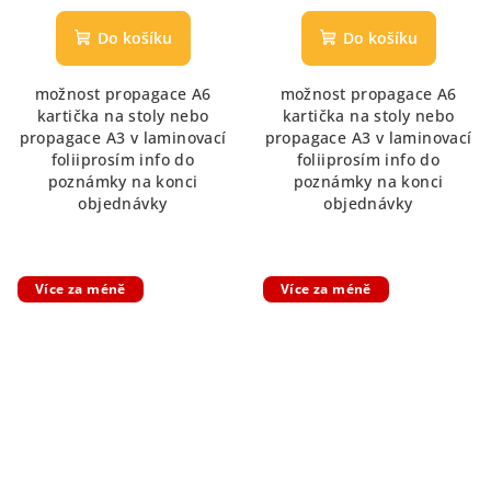
hodnocení
hodnocení
produktu
produktu
Do košíku
Do košíku
je
je
5,0
5,0
možnost propagace A6
možnost propagace A6
z
z
kartička na stoly nebo
kartička na stoly nebo
5
5
propagace A3 v laminovací
propagace A3 v laminovací
hvězdiček.
hvězdiček.
foliiprosím info do
foliiprosím info do
poznámky na konci
poznámky na konci
objednávky
objednávky
Více za méně
Více za méně