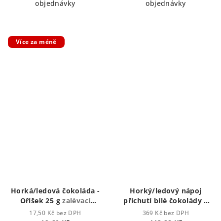
objednávky
objednávky
Více za méně
Horká/ledová čokoláda -
Horký/ledový nápoj
Oříšek 25 g
zalévací
příchutí bílé čokolády 1
vodou či mlékem
kg
Horká čokoláda -
17,50 Kč bez DPH
369 Kč bez DPH
zalévací horkou vodou