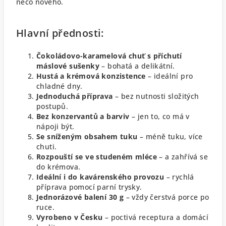
něco nového.
Hlavní přednosti:
Čokoládovo-karamelová chuť s příchutí
máslové sušenky
– bohatá a delikátní.
Hustá a krémová konzistence
– ideální pro
chladné dny.
Jednoduchá příprava
– bez nutnosti složitých
postupů.
Bez konzervantů a barviv
– jen to, co má v
nápoji být.
Se sníženým obsahem tuku
– méně tuku, více
chuti.
Rozpouští se ve studeném mléce
– a zahřívá se
do krémova.
Ideální i do kavárenského provozu
– rychlá
příprava pomocí parní trysky.
Jednorázové balení 30 g
– vždy čerstvá porce po
ruce.
Vyrobeno v Česku
– poctivá receptura a domácí