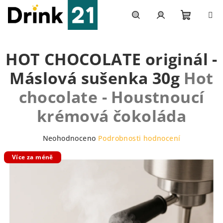
Přejít
na
obsah
Nákupn
Hledat
Přihlášení
HOT CHOCOLATE originál -
košík
Máslová sušenka 30g
Hot
chocolate - Houstnoucí
krémová čokoláda
Průměrné
Neohodnoceno
Podrobnosti hodnocení
hodnocení
Více za méně
produktu
je
0,0
z
5
hvězdiček.