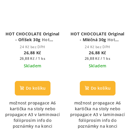
HOT CHOCOLATE Original
HOT CHOCOLATE Original
- Oříšek 30g
Hot
- Mléčná 30g
Hot
Chocolate - Houstnoucí
Chocolate - Houstnoucí
24 Kč bez DPH
24 Kč bez DPH
krémová čokoláda
krémová čokoláda
26,88 Kč
26,88 Kč
Měrná
Měrná
26,88 Kč / 1 ks
26,88 Kč / 1 ks
cena:
cena:
Skladem
Skladem
Průměrné
Průměrné
hodnocení
hodnocení
produktu
produktu
Do košíku
Do košíku
je
je
5,0
5,0
možnost propagace A6
možnost propagace A6
z
z
kartička na stoly nebo
kartička na stoly nebo
5
5
propagace A3 v laminovací
propagace A3 v laminovací
hvězdiček.
hvězdiček.
foliiprosím info do
foliiprosím info do
poznámky na konci
poznámky na konci