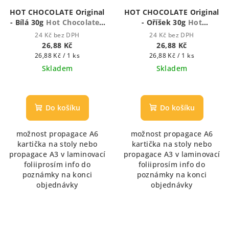
HOT CHOCOLATE Original
HOT CHOCOLATE Original
- Bílá 30g
Hot Chocolate -
- Oříšek 30g
Hot
Houstnoucí krémová
Chocolate - Houstnoucí
24 Kč bez DPH
24 Kč bez DPH
čokoláda
krémová čokoláda
26,88 Kč
26,88 Kč
Měrná
Měrná
26,88 Kč / 1 ks
26,88 Kč / 1 ks
cena:
cena:
Skladem
Skladem
Průměrné
Průměrné
hodnocení
hodnocení
produktu
produktu
Do košíku
Do košíku
je
je
5,0
5,0
možnost propagace A6
možnost propagace A6
z
z
kartička na stoly nebo
kartička na stoly nebo
5
5
propagace A3 v laminovací
propagace A3 v laminovací
hvězdiček.
hvězdiček.
foliiprosím info do
foliiprosím info do
poznámky na konci
poznámky na konci
objednávky
objednávky