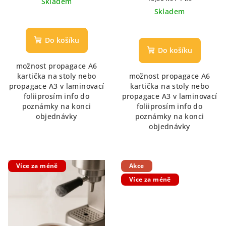
Skladem
cena:
Skladem
Průměrné
hodnocení
Průměrné
produktu
hodnocení
Do košíku
je
produktu
Do košíku
5,0
je
možnost propagace A6
z
5,0
kartička na stoly nebo
možnost propagace A6
5
z
propagace A3 v laminovací
kartička na stoly nebo
hvězdiček.
5
foliiprosím info do
propagace A3 v laminovací
hvězdiček.
poznámky na konci
foliiprosím info do
objednávky
poznámky na konci
objednávky
Více za méně
Akce
Více za méně