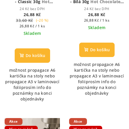
- Classic 30g
Hot
- Bílá 30g
Hot Chocolate -
Chocolate - Houstnoucí
Houstnoucí krémová
24 Kč bez DPH
24 Kč bez DPH
krémová čokoláda
čokoláda
26,88 Kč
26,88 Kč
33,60 Kč
Měrná
(–20 %)
26,88 Kč / 1 ks
Měrná
cena:
26,88 Kč / 1 ks
Skladem
cena:
Skladem
Průměrné
hodnocení
produktu
Do košíku
je
Do košíku
5,0
možnost propagace A6
z
možnost propagace A6
kartička na stoly nebo
5
kartička na stoly nebo
propagace A3 v laminovací
hvězdiček.
propagace A3 v laminovací
foliiprosím info do
foliiprosím info do
poznámky na konci
poznámky na konci
objednávky
objednávky
Akce
Akce