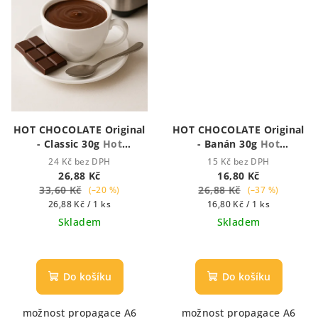
HOT CHOCOLATE Original
HOT CHOCOLATE Original
- Classic 30g
Hot
- Banán 30g
Hot
Chocolate - Houstnoucí
Chocolate - Houstnoucí
24 Kč bez DPH
15 Kč bez DPH
krémová čokoláda
krémová čokoláda
26,88 Kč
16,80 Kč
33,60 Kč
26,88 Kč
(–20 %)
(–37 %)
Měrná
Měrná
26,88 Kč / 1 ks
16,80 Kč / 1 ks
cena:
cena:
Skladem
Skladem
Průměrné
hodnocení
produktu
Do košíku
Do košíku
je
5,0
možnost propagace A6
možnost propagace A6
z