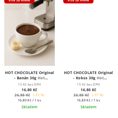
Více za méně
Více za méně
HOT CHOCOLATE Original
HOT CHOCOLATE Original
- Banán 30g
Hot
- Kokos 30g
Hot
Chocolate - Houstnoucí
Chocolate - Houstnoucí
15 Kč bez DPH
15 Kč bez DPH
krémová čokoláda
krémová čokoláda
16,80 Kč
16,80 Kč
26,88 Kč
26,88 Kč
(–37 %)
(–37 %)
Měrná
Měrná
16,80 Kč / 1 ks
16,80 Kč / 1 ks
cena:
cena:
Skladem
Skladem
Průměrné
Průměrné