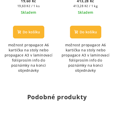
19,60 Kč
413,28 Kč
nebo mlékem)
Měrná
Měrná
19,60 Kč / 1 ks
413,28 Kč / 1 kg
cena:
cena:
Skladem
Skladem
Do košíku
Do košíku
možnost propagace A6
možnost propagace A6
kartička na stoly nebo
kartička na stoly nebo
propagace A3 v laminovací
propagace A3 v laminovací
foliiprosím info do
foliiprosím info do
poznámky na konci
poznámky na konci
objednávky
objednávky
Podobné produkty