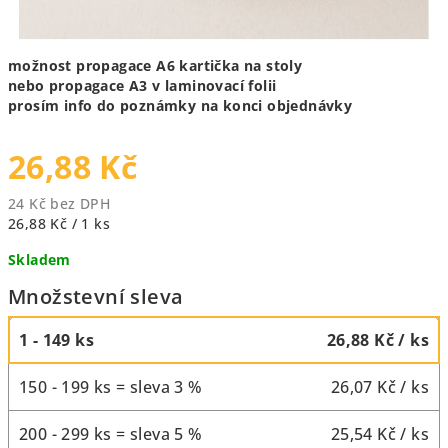
možnost propagace A6 kartička na stoly
nebo propagace A3 v laminovací folii
prosím info do poznámky na konci objednávky
26,88 Kč
24 Kč bez DPH
Měrná
26,88 Kč / 1 ks
cena:
Skladem
Množstevní sleva
1 - 149 ks
26,88 Kč
/ ks
150 - 199 ks = sleva 3 %
26,07 Kč
/ ks
200 - 299 ks = sleva 5 %
25,54 Kč
/ ks