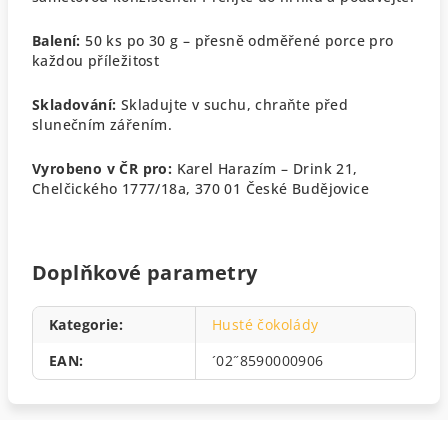
Balení:
50 ks po 30 g – přesně odměřené porce pro
každou příležitost
Skladování:
Skladujte v suchu, chraňte před
slunečním zářením.
Vyrobeno v ČR pro:
Karel Harazím – Drink 21,
Chelčického 1777/18a, 370 01 České Budějovice
Doplňkové parametry
Kategorie
:
Husté čokolády
EAN
:
´02˝8590000906