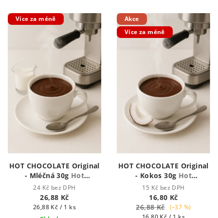
Více za méně
Akce
Více za méně
HOT CHOCOLATE Original
HOT CHOCOLATE Original
- Mléčná 30g
Hot
- Kokos 30g
Hot
Chocolate - Houstnoucí
Chocolate - Houstnoucí
24 Kč bez DPH
15 Kč bez DPH
krémová čokoláda
krémová čokoláda
26,88 Kč
16,80 Kč
Měrná
26,88 Kč
26,88 Kč / 1 ks
(–37 %)
cena:
Měrná
16,80 Kč / 1 ks