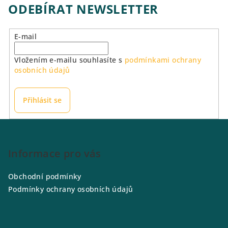
ODEBÍRAT NEWSLETTER
E-mail
Vložením e-mailu souhlasíte s
podmínkami ochrany
osobních údajů
Přihlásit se
Z
á
p
Informace pro vás
a
Obchodní podmínky
t
Podmínky ochrany osobních údajů
í