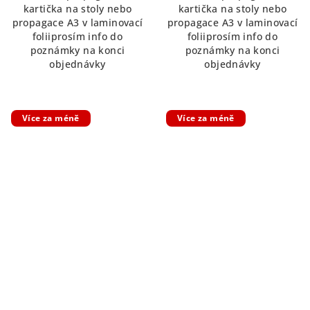
kartička na stoly nebo
kartička na stoly nebo
5
propagace A3 v laminovací
propagace A3 v laminovací
hvězdiček.
foliiprosím info do
foliiprosím info do
poznámky na konci
poznámky na konci
objednávky
objednávky
Více za méně
Více za méně