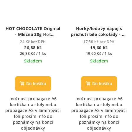
HOT CHOCOLATE Original
Horký/ledový nápoj s
- Mléčná 30g
Hot
příchutí bílé čokolády - 25
Chocolate - Houstnoucí
g
zalévací vodou či
24 Kč bez DPH
17,50 Kč bez DPH
krémová čokoláda
mlékem
26,88 Kč
19,60 Kč
Měrná
Měrná
26,88 Kč / 1 ks
19,60 Kč / 1 ks
cena:
cena:
Skladem
Skladem
Průměrné
Průměrné
hodnocení
hodnocení
produktu
produktu
Do košíku
Do košíku
je
je
5,0
5,0
možnost propagace A6
možnost propagace A6
z
z
kartička na stoly nebo
kartička na stoly nebo
5
5
propagace A3 v laminovací
propagace A3 v laminovací
hvězdiček.
hvězdiček.
foliiprosím info do
foliiprosím info do
poznámky na konci
poznámky na konci
objednávky
objednávky