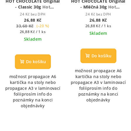
HOT CHOCOLATE Original
HOT CHOCOLATE Original
- Classic 30g
Hot
- Mléčná 30g
Hot
Chocolate - Houstnoucí
Chocolate - Houstnoucí
24 Kč bez DPH
24 Kč bez DPH
krémová čokoláda
krémová čokoláda
26,88 Kč
26,88 Kč
33,60 Kč
Měrná
(–20 %)
26,88 Kč / 1 ks
Měrná
cena:
26,88 Kč / 1 ks
Skladem
cena:
Skladem
Průměrné
hodnocení
produktu
Do košíku
je
Do košíku
5,0
možnost propagace A6
z
možnost propagace A6
kartička na stoly nebo
5
kartička na stoly nebo
propagace A3 v laminovací
hvězdiček.
propagace A3 v laminovací
foliiprosím info do
foliiprosím info do
poznámky na konci
poznámky na konci
objednávky
objednávky