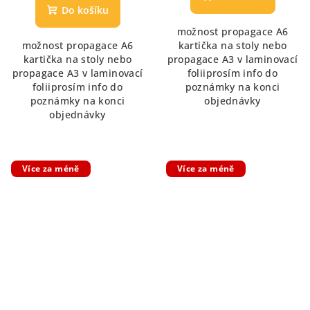
produktu
je
Do košíku
je
5,0
možnost propagace A6
5,0
z
možnost propagace A6
kartička na stoly nebo
z
5
kartička na stoly nebo
propagace A3 v laminovací
5
hvězdiček.
propagace A3 v laminovací
foliiprosím info do
hvězdiček.
foliiprosím info do
poznámky na konci
poznámky na konci
objednávky
objednávky
Více za méně
Více za méně