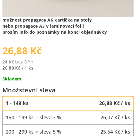
možnost propagace A6 kartička na stoly
nebo propagace A3 v laminovací folii
prosím info do poznámky na konci objednávky
26,88 Kč
24 Kč bez DPH
Měrná
26,88 Kč / 1 ks
cena:
Skladem
Množstevní sleva
1 - 149 ks
26,88 Kč
/ ks
150 - 199 ks = sleva 3 %
26,07 Kč
/ ks
200 - 299 ks = sleva 5 %
25,54 Kč
/ ks