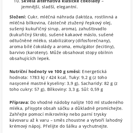
Skvělá alternativa klasické čokolády
–
jemnější, sladší, elegantní.
Složení:
Cukr, mléčná náhrada (laktóza, rostlinná a
mléčná bílkovina, částečně ztužený řepkový olej,
sušený kukuřičný sirup, aroma), zahušťovadlo
(kukuřičný škrob), sušené kakaové máslo, sušené
odtučněné mléko, stabilizátory (difosforečnany),
aroma bílé čokolády a aroma, emulgátor (lecitiny),
barvivo (karoteny).
Může obsahovat stopy obilnin
obsahujících lepek.
Nutriční hodnoty ve 100 g směsi:
Energetická
hodnota: 1783 kJ / 424 kcal,
Tuky: 9,2 g (z toho
nasycené mastné kyseliny: 3,9 g),
Sacharidy: 82 g (z
toho cukry: 57 g),
Bílkoviny: 3,3 g,
Sůl: 0,59 g
Příprava:
Do vhodné nádoby nalijte 100 ml studeného
mléka, přisypte obsah sáčku a důkladně promíchejte.
Zahřejte pomocí mikrovlnky nebo parní trysky
kávovaru až k varu – směs zhoustne a vytvoří lahodný
krémový nápoj. Přelijte do šálku a vychutnejte.