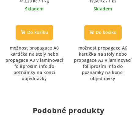
Měrná
Měrná
413,28 Kč / 1 kg
19,60 Kč / 1 ks
cena:
cena:
Skladem
Skladem
Do košíku
Do košíku
možnost propagace A6
možnost propagace A6
kartička na stoly nebo
kartička na stoly nebo
propagace A3 v laminovací
propagace A3 v laminovací
foliiprosím info do
foliiprosím info do
poznámky na konci
poznámky na konci
objednávky
objednávky
Podobné produkty