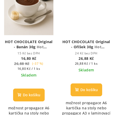
HOT CHOCOLATE Original
HOT CHOCOLATE Original
- Banán 30g
Hot
- Oříšek 30g
Hot
Chocolate - Houstnoucí
Chocolate - Houstnoucí
15 Kč bez DPH
24 Kč bez DPH
krémová čokoláda
krémová čokoláda
16,80 Kč
26,88 Kč
26,88 Kč
Měrná
(–37 %)
26,88 Kč / 1 ks
Měrná
cena:
16,80 Kč / 1 ks
Skladem
cena:
Skladem
Průměrné
Průměrné
hodnocení
hodnocení
produktu
Do košíku
produktu
je
Do košíku
je
5,0
možnost propagace A6
5,0
z
možnost propagace A6
kartička na stoly nebo
z
5
kartička na stoly nebo
propagace A3 v laminovací
5
hvězdiček.