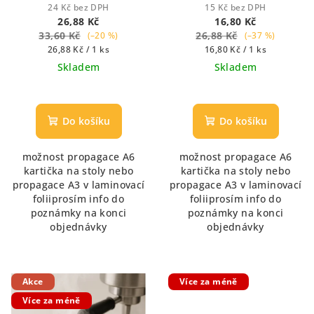
Chocolate - Houstnoucí
Chocolate - Houstnoucí
24 Kč bez DPH
15 Kč bez DPH
krémová čokoláda
krémová čokoláda
26,88 Kč
16,80 Kč
33,60 Kč
26,88 Kč
(–20 %)
(–37 %)
Měrná
Měrná
26,88 Kč / 1 ks
16,80 Kč / 1 ks
cena:
cena:
Skladem
Skladem
Průměrné
hodnocení
produktu
Do košíku
Do košíku
je
5,0
možnost propagace A6
možnost propagace A6
z
kartička na stoly nebo
kartička na stoly nebo
5
propagace A3 v laminovací
propagace A3 v laminovací
hvězdiček.
foliiprosím info do
foliiprosím info do
poznámky na konci
poznámky na konci
objednávky
objednávky
Akce
Více za méně
Více za méně