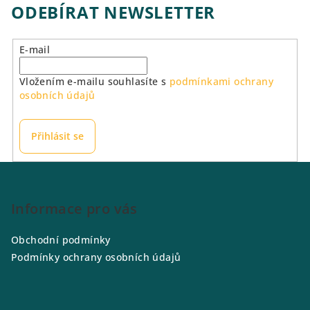
ODEBÍRAT NEWSLETTER
E-mail
Vložením e-mailu souhlasíte s
podmínkami ochrany
osobních údajů
Přihlásit se
Z
á
p
Informace pro vás
a
Obchodní podmínky
t
Podmínky ochrany osobních údajů
í