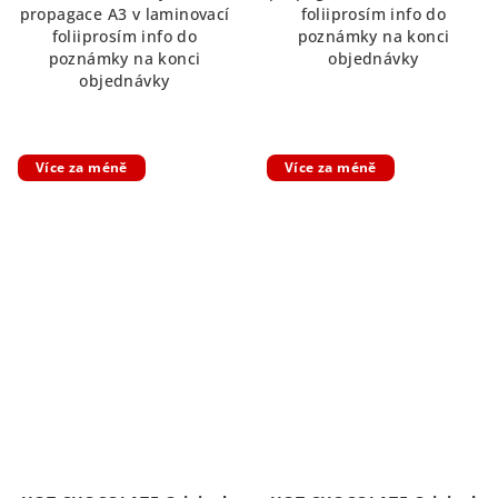
propagace A3 v laminovací
foliiprosím info do
hvězdiček.
foliiprosím info do
poznámky na konci
poznámky na konci
objednávky
objednávky
Více za méně
Více za méně