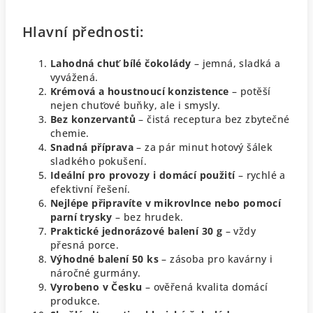
Hlavní přednosti:
Lahodná chuť bílé čokolády
– jemná, sladká a
vyvážená.
Krémová a houstnoucí konzistence
– potěší
nejen chuťové buňky, ale i smysly.
Bez konzervantů
– čistá receptura bez zbytečné
chemie.
Snadná příprava
– za pár minut hotový šálek
sladkého pokušení.
Ideální pro provozy i domácí použití
– rychlé a
efektivní řešení.
Nejlépe připravíte v mikrovlnce nebo pomocí
parní trysky
– bez hrudek.
Praktické jednorázové balení 30 g
– vždy
přesná porce.
Výhodné balení 50 ks
– zásoba pro kavárny i
náročné gurmány.
Vyrobeno v Česku
– ověřená kvalita domácí
produkce.