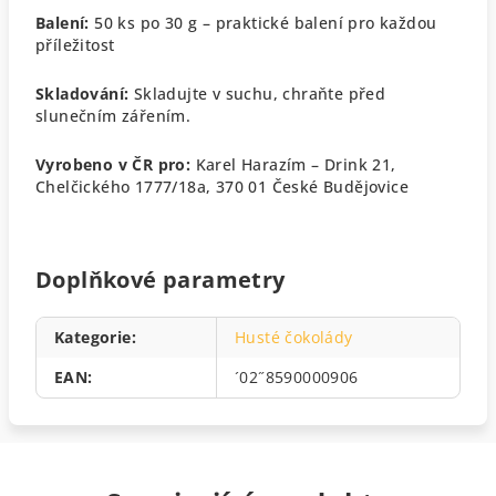
Balení:
50 ks po 30 g – praktické balení pro každou
příležitost
Skladování:
Skladujte v suchu, chraňte před
slunečním zářením.
Vyrobeno v ČR pro:
Karel Harazím – Drink 21,
Chelčického 1777/18a, 370 01 České Budějovice
Doplňkové parametry
Kategorie
:
Husté čokolády
EAN
:
´02˝8590000906