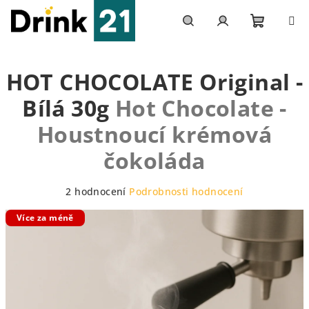
Přejít
na
obsah
Nákupn
Hledat
Přihlášení
HOT CHOCOLATE Original -
košík
Bílá 30g
Hot Chocolate -
Houstnoucí krémová
čokoláda
Průměrné
2 hodnocení
Podrobnosti hodnocení
hodnocení
Více za méně
produktu
je
5,0
z
5
hvězdiček.