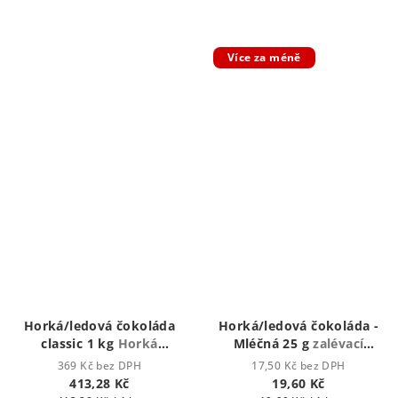
Více za méně
Horká/ledová čokoláda
Horká/ledová čokoláda -
classic 1 kg
Horká
Mléčná 25 g
zalévací
čokoláda - zalévací
vodou či mlékem
369 Kč bez DPH
17,50 Kč bez DPH
horkou vodou nebo
413,28 Kč
19,60 Kč
mlékem)