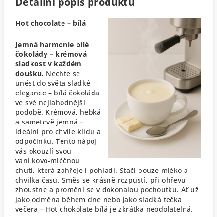
Detailní popis produktu
Hot chocolate – bílá
Jemná harmonie bílé
čokolády – krémová
sladkost v každém
doušku.
Nechte se
unést do světa sladké
elegance – bílá čokoláda
ve své nejlahodnější
podobě. Krémová, hebká
a sametově jemná –
ideální pro chvíle klidu a
odpočinku. Tento nápoj
vás okouzlí svou
vanilkovo-mléčnou
chutí, která zahřeje i pohladí.
Stačí pouze mléko a
chvilka času. Směs se krásně rozpustí, při ohřevu
zhoustne a promění se v dokonalou pochoutku. Ať už
jako odměna během dne nebo jako sladká tečka
večera – Hot chokolate bílá je zkrátka neodolatelná.