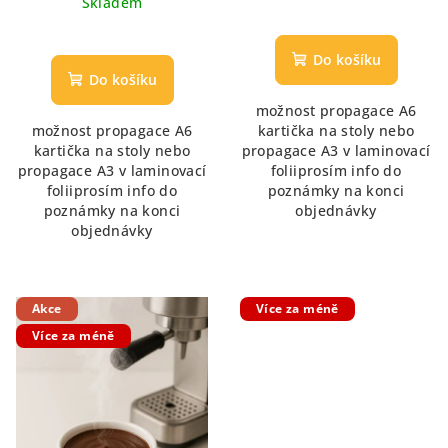
Skladem
Průměrné
hodnocení
Do košíku
produktu
Do košíku
je
možnost propagace A6
5,0
možnost propagace A6
kartička na stoly nebo
z
kartička na stoly nebo
propagace A3 v laminovací
5
propagace A3 v laminovací
foliiprosím info do
hvězdiček.
foliiprosím info do
poznámky na konci
poznámky na konci
objednávky
objednávky
Akce
Více za méně
Více za méně