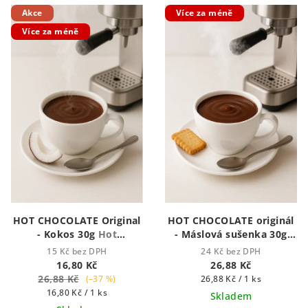
Akce
Více za méně
Více za méně
HOT CHOCOLATE Original
HOT CHOCOLATE originál
- Kokos 30g
Hot
- Máslová sušenka 30g
Chocolate - Houstnoucí
Hot chocolate -
15 Kč bez DPH
24 Kč bez DPH
krémová čokoláda
Houstnoucí krémová
16,80 Kč
26,88 Kč
čokoláda
26,88 Kč
Měrná
(–37 %)
26,88 Kč / 1 ks
Měrná
cena:
16,80 Kč / 1 ks
Skladem
cena: