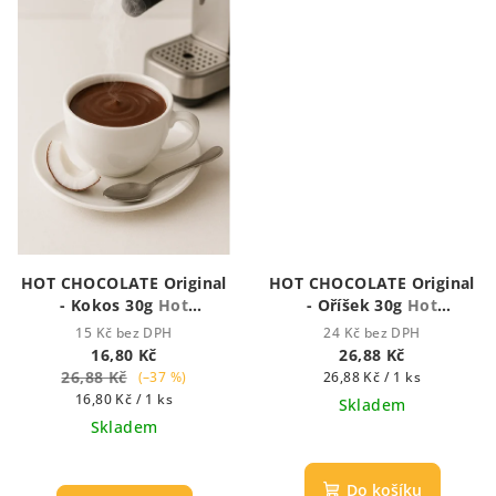
HOT CHOCOLATE Original
HOT CHOCOLATE Original
- Kokos 30g
Hot
- Oříšek 30g
Hot
Chocolate - Houstnoucí
Chocolate - Houstnoucí
15 Kč bez DPH
24 Kč bez DPH
krémová čokoláda
krémová čokoláda
16,80 Kč
26,88 Kč
26,88 Kč
Měrná
(–37 %)
26,88 Kč / 1 ks
Měrná
cena:
16,80 Kč / 1 ks
Skladem
cena:
Skladem
Průměrné
Průměrné
hodnocení
hodnocení
produktu
Do košíku