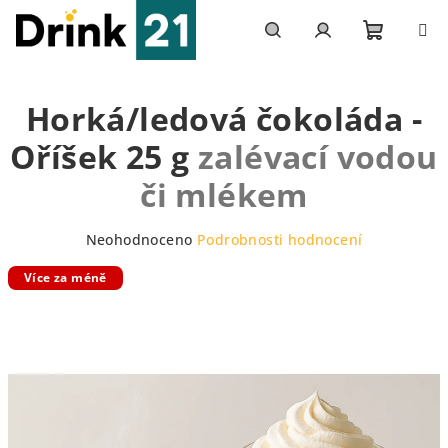
Přejít
na
obsah
Nákupn
Hledat
Přihlášení
Horká/ledová čokoláda -
košík
Oříšek 25 g
zalévací vodou
či mlékem
Průměrné
Neohodnoceno
Podrobnosti hodnocení
hodnocení
Více za méně
produktu
je
0,0
z
5
hvězdiček.