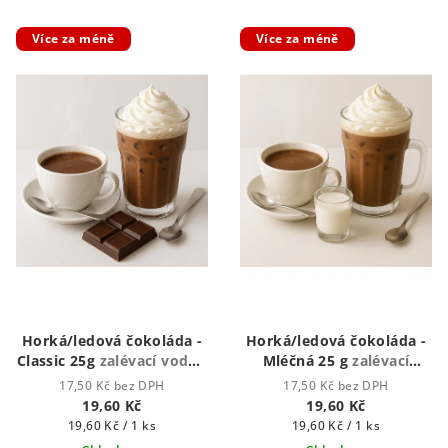
Více za méně
Více za méně
Horká/ledová čokoláda -
Horká/ledová čokoláda -
Classic 25g
zalévací vodou
Mléčná 25 g
zalévací
či mlékem
vodou či mlékem
17,50 Kč bez DPH
17,50 Kč bez DPH
19,60 Kč
19,60 Kč
Měrná
Měrná
19,60 Kč / 1 ks
19,60 Kč / 1 ks
cena:
cena: