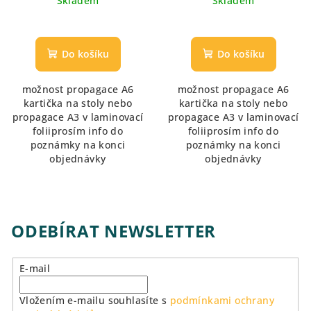
Skladem
Skladem
Do košíku
Do košíku
možnost propagace A6
možnost propagace A6
kartička na stoly nebo
kartička na stoly nebo
propagace A3 v laminovací
propagace A3 v laminovací
foliiprosím info do
foliiprosím info do
poznámky na konci
poznámky na konci
objednávky
objednávky
ODEBÍRAT NEWSLETTER
E-mail
Vložením e-mailu souhlasíte s
podmínkami ochrany