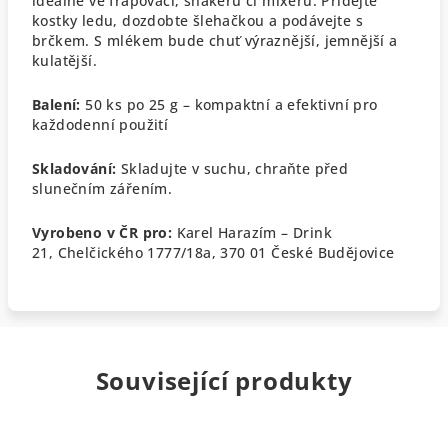
ideálně ve frapovači, shakeru či mixéru.
Přidejte
kostky ledu, dozdobte šlehačkou a podávejte s
brčkem.
S mlékem bude chuť výraznější, jemnější a
kulatější.
Balení:
50 ks po 25 g – kompaktní a efektivní pro
každodenní použití
Skladování:
Skladujte v suchu, chraňte před
slunečním zářením.
Vyrobeno v ČR pro:
Karel Harazím – Drink
21,
Chelčického 1777/18a, 370 01 České Budějovice
Související produkty