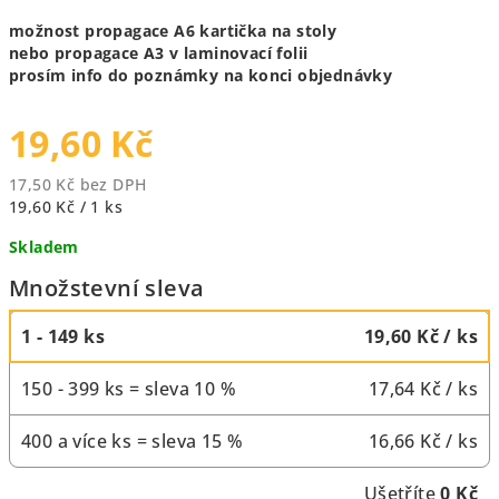
možnost propagace A6 kartička na stoly
nebo propagace A3 v laminovací folii
prosím info do poznámky na konci objednávky
19,60 Kč
17,50 Kč bez DPH
Měrná
19,60 Kč / 1 ks
cena:
Skladem
Množstevní sleva
1 - 149 ks
19,60 Kč
/ ks
150 - 399 ks = sleva 10 %
17,64 Kč
/ ks
400 a více ks = sleva 15 %
16,66 Kč
/ ks
Ušetříte
0 Kč