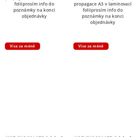
foliiprosím info do
propagace A3 v laminovací
hvězdiček.
poznámky na konci
foliiprosím info do
objednávky
poznámky na konci
objednávky
Více za méně
Více za méně