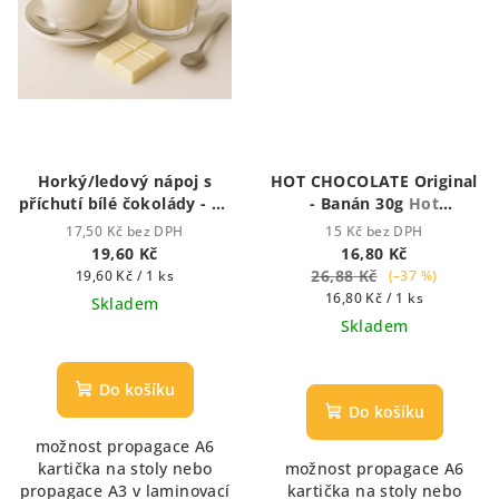
Horký/ledový nápoj s
HOT CHOCOLATE Original
příchutí bílé čokolády - 25
- Banán 30g
Hot
g
zalévací vodou či
Chocolate - Houstnoucí
17,50 Kč bez DPH
15 Kč bez DPH
mlékem
krémová čokoláda
19,60 Kč
16,80 Kč
Měrná
26,88 Kč
19,60 Kč / 1 ks
(–37 %)
cena:
Měrná
16,80 Kč / 1 ks
Skladem
cena:
Skladem
Průměrné
hodnocení
Průměrné
produktu
hodnocení
Do košíku
je
produktu
Do košíku
5,0
je
možnost propagace A6
z
5,0
kartička na stoly nebo
možnost propagace A6
5
z
propagace A3 v laminovací
kartička na stoly nebo
hvězdiček.
5