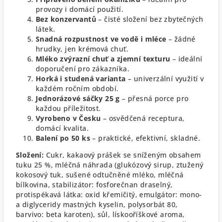
provozy i domácí použití.
Bez konzervantů
– čisté složení bez zbytečných
látek.
Snadná rozpustnost ve vodě i mléce
– žádné
hrudky, jen krémová chuť.
Mléko zvýrazní chuť a zjemní texturu
– ideální
doporučení pro zákazníka.
Horká i studená varianta
– univerzální využití v
každém ročním období.
Jednorázové sáčky 25 g
– přesná porce pro
každou příležitost.
Vyrobeno v Česku
– osvědčená receptura,
domácí kvalita.
Balení po 50 ks
– praktické, efektivní, skladné.
Složení:
Cukr, kakaový prášek se sníženým obsahem
tuku 25 %, mléčná náhrada (glukózový sirup, ztužený
kokosový tuk, sušené odtučněné mléko, mléčná
bílkovina, stabilizátor: fosforečnan draselný,
protispékavá látka: oxid křemičitý, emulgátor: mono-
a diglyceridy mastných kyselin, polysorbát 80,
barvivo: beta karoten), sůl, lískooříškové aroma,