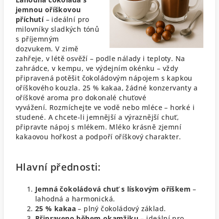
jemnou oříškovou
příchutí
– ideální pro
milovníky sladkých tónů
s příjemným
dozvukem.
V zimě
zahřeje, v létě osvěží – podle nálady i teploty.
Na
zahrádce, v kempu, ve výdejním okénku – vždy
připravená potěšit čokoládovým nápojem s kapkou
oříškového kouzla.
25 % kakaa, žádné konzervanty a
oříškové aroma pro dokonalé chuťové
vyvážení.
Rozmíchejte ve vodě nebo mléce – horké i
studené.
A chcete-li jemnější a výraznější chuť,
připravte nápoj s mlékem. Mléko krásně zjemní
kakaovou hořkost a podpoří oříškový charakter.
Hlavní přednosti:
Jemná čokoládová chuť s lískovým oříškem
–
lahodná a harmonická.
25 % kakaa
– plný čokoládový základ.
Připraveno během okamžiku
– ideální pro