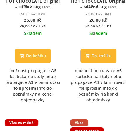
HOT CHOCOLATE Original
HOT CHOCOLATE Original
- Oříšek 30g
Hot
- Mléčná 30g
Hot
Chocolate - Houstnoucí
Chocolate - Houstnoucí
24 Kč bez DPH
24 Kč bez DPH
krémová čokoláda
krémová čokoláda
26,88 Kč
26,88 Kč
Měrná
Měrná
26,88 Kč / 1 ks
26,88 Kč / 1 ks
cena:
cena:
Skladem
Skladem
Průměrné
Průměrné
hodnocení
hodnocení
produktu
produktu
Do košíku
Do košíku
je
je
5,0
5,0
možnost propagace A6
možnost propagace A6
z
z
kartička na stoly nebo
kartička na stoly nebo
5
5
propagace A3 v laminovací
propagace A3 v laminovací
hvězdiček.
hvězdiček.
foliiprosím info do
foliiprosím info do
poznámky na konci
poznámky na konci
objednávky
objednávky
Více za méně
Akce
Více za méně