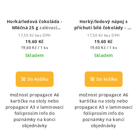
Horká/ledová čokoláda -
Horký/ledový nápoj s
Mléčná 25 g
zalévací
příchutí bílé čokolády - 25
vodou či mlékem
g
zalévací vodou či
17,50 Kč bez DPH
17,50 Kč bez DPH
mlékem
19,60 Kč
19,60 Kč
Měrná
Měrná
19,60 Kč / 1 ks
19,60 Kč / 1 ks
cena:
cena:
Skladem
Skladem
Průměrné
hodnocení
produktu
Do košíku
Do košíku
je
5,0
možnost propagace A6
možnost propagace A6
z
kartička na stoly nebo
kartička na stoly nebo
5
propagace A3 v laminovací
propagace A3 v laminovací
hvězdiček.
foliiprosím info do
foliiprosím info do
poznámky na konci
poznámky na konci
objednávky
objednávky