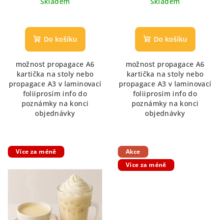
Skladem
Skladem
Do košíku
Do košíku
možnost propagace A6
možnost propagace A6
kartička na stoly nebo
kartička na stoly nebo
propagace A3 v laminovací
propagace A3 v laminovací
foliiprosím info do
foliiprosím info do
poznámky na konci
poznámky na konci
objednávky
objednávky
Více za méně
Akce
Více za méně