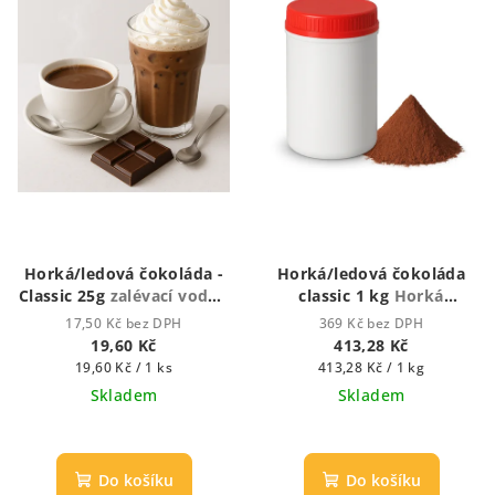
Horká/ledová čokoláda -
Horká/ledová čokoláda
Classic 25g
zalévací vodou
classic 1 kg
Horká
či mlékem
čokoláda - zalévací
17,50 Kč bez DPH
369 Kč bez DPH
horkou vodou nebo
19,60 Kč
413,28 Kč
mlékem)
Měrná
Měrná
19,60 Kč / 1 ks
413,28 Kč / 1 kg
cena:
cena:
Skladem
Skladem
Do košíku
Do košíku