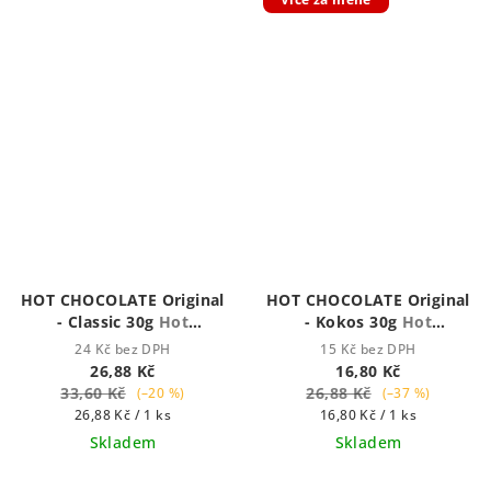
HOT CHOCOLATE Original
HOT CHOCOLATE Original
- Classic 30g
Hot
- Kokos 30g
Hot
Chocolate - Houstnoucí
Chocolate - Houstnoucí
24 Kč bez DPH
15 Kč bez DPH
krémová čokoláda
krémová čokoláda
26,88 Kč
16,80 Kč
33,60 Kč
26,88 Kč
(–20 %)
(–37 %)
Měrná
Měrná
26,88 Kč / 1 ks
16,80 Kč / 1 ks
cena:
cena:
Skladem
Skladem
Průměrné