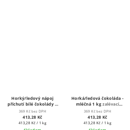
Horký/ledový nápoj
Horká/ledová čokoláda -
příchutí bílé čokolády 1
mléčná 1 kg
zalévací
kg
Horká čokoláda -
vodou nebo mlékem)
369 Kč bez DPH
369 Kč bez DPH
zalévací horkou vodou
413,28 Kč
413,28 Kč
nebo mlékem)
Měrná
Měrná
413,28 Kč / 1 kg
413,28 Kč / 1 kg
cena:
cena: