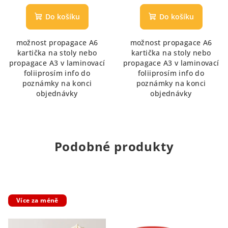
hodnocení
produktu
Do košíku
Do košíku
je
5,0
možnost propagace A6
možnost propagace A6
z
kartička na stoly nebo
kartička na stoly nebo
5
propagace A3 v laminovací
propagace A3 v laminovací
hvězdiček.
foliiprosím info do
foliiprosím info do
poznámky na konci
poznámky na konci
objednávky
objednávky
Podobné produkty
Více za méně