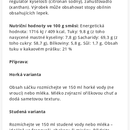
regulátor kyselosti (citronan sodný), zahušťovadlo
(xanthan).
Výrobek může obsahovat stopy obilnin
obsahujících lepek.
Nutriční hodnoty ve 100 g směsi:
Energetická
hodnota: 1716 kJ / 409 kcal,
Tuky: 9,8 g (z toho
nasycené mastné kyseliny:
7,8 g)
Sacharidy: 69,3 g (z
toho cukry: 58,7 g),
Bílkoviny: 5,8 g,
Sůl: 1,7 g,
Obsah
tuku v kakaovém prášku: 21 %
Příprava:
Horká varianta
Obsah sáčku rozmíchejte ve 150 ml horké vody (ne
vroucí) nebo mléka.
Mléko zvýrazní oříškovou chuť a
dodá sametovou texturu.
Studená varianta
Rozmíchejte ve 150 ml studené vody nebo mléka –