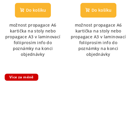
hodnocení
hodnocení
produktu
produktu
Do košíku
Do košíku
je
je
5,0
5,0
možnost propagace A6
možnost propagace A6
z
z
kartička na stoly nebo
kartička na stoly nebo
5
5
propagace A3 v laminovací
propagace A3 v laminovací
hvězdiček.
hvězdiček.
foliiprosím info do
foliiprosím info do
poznámky na konci
poznámky na konci
objednávky
objednávky
Více za méně