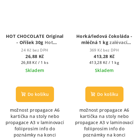
HOT CHOCOLATE Original
Horká/ledová čokoláda -
- Oříšek 30g
Hot
mléčná 1 kg
zalévací
Chocolate - Houstnoucí
vodou nebo mlékem)
24 Kč bez DPH
369 Kč bez DPH
krémová čokoláda
26,88 Kč
413,28 Kč
Měrná
Měrná
26,88 Kč / 1 ks
413,28 Kč / 1 kg
cena:
cena:
Skladem
Skladem
Průměrné
hodnocení
produktu
Do košíku
Do košíku
je
5,0
možnost propagace A6
možnost propagace A6
z
kartička na stoly nebo
kartička na stoly nebo
5
propagace A3 v laminovací
propagace A3 v laminovací
hvězdiček.
foliiprosím info do
foliiprosím info do
poznámky na konci
poznámky na konci