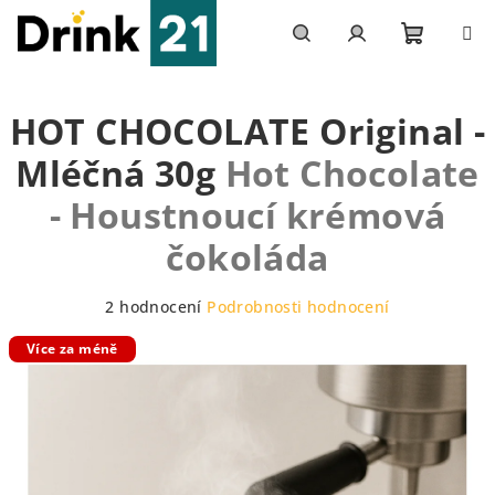
Přejít
na
obsah
Nákupn
Hledat
Přihlášení
HOT CHOCOLATE Original -
košík
Mléčná 30g
Hot Chocolate
- Houstnoucí krémová
čokoláda
Průměrné
2 hodnocení
Podrobnosti hodnocení
hodnocení
Více za méně
produktu
je
5,0
z
5
hvězdiček.