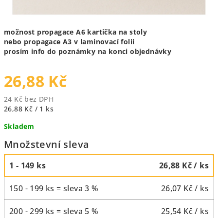
možnost propagace A6 kartička na stoly
nebo propagace A3 v laminovací folii
prosím info do poznámky na konci objednávky
26,88 Kč
24 Kč bez DPH
Měrná
26,88 Kč / 1 ks
cena:
Skladem
Množstevní sleva
1 - 149 ks
26,88 Kč
/ ks
150 - 199 ks = sleva 3 %
26,07 Kč
/ ks
200 - 299 ks = sleva 5 %
25,54 Kč
/ ks