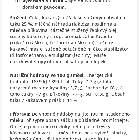
Vyrobeno v Česku
– spolehlivá kvalita s
domácím původem.
Složení:
Cukr, kakaový prášek se sníženým obsahem
tuku 25 %, mléčná náhrada (laktóza, rostlinná a
mléčná bílkovina, částečně ztužený řepkový olej,
sušený kukuřičný sirup, aroma), zahušťovadla
(kukuřičný škrob, fosforečnan škrobu), sušené
kakaové máslo, sušené odtučněné mléko, stabilizátor
(difosforečnany), emulgátor (lecitiny).
Může
obsahovat stopy obilnin obsahujících lepek.
Nutriční hodnoty ve 100 g směsi:
Energetická
hodnota: 1639 kJ / 390 kcal,
Tuky: 7,7 g (z toho
nasycené mastné kyseliny: 3,7 g),
Sacharidy: 68 g (z
toho cukry: 47 g),
Bílkoviny: 7,4 g,
Sůl: 0,36 g,
Obsah
tuku v kakaovém prášku: 11 %
Příprava:
Do vhodné nádoby nalijte 100 ml studeného
mléka, přisypte obsah sáčku a důkladně promíchejte.
Ohřejte pomocí mikrovlnky nebo parní trysky
kávovaru až k varu – směs zhoustne a vytvoří hladký,
krémový nápoj. Přelijte do hrnku a servírujte.