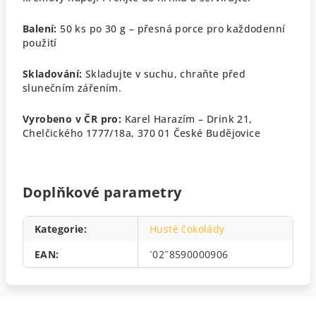
Balení:
50 ks po 30 g – přesná porce pro každodenní
použití
Skladování:
Skladujte v suchu, chraňte před
slunečním zářením.
Vyrobeno v ČR pro:
Karel Harazím – Drink 21,
Chelčického 1777/18a, 370 01 České Budějovice
Doplňkové parametry
Kategorie
:
Husté čokolády
EAN
:
´02˝8590000906