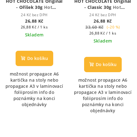
HOT CHOCOLATE Original
HOT CHOCOLATE Original
- Oříšek 30g
Hot
- Classic 30g
Hot
Chocolate - Houstnoucí
Chocolate - Houstnoucí
24 Kč bez DPH
24 Kč bez DPH
krémová čokoláda
krémová čokoláda
26,88 Kč
26,88 Kč
Měrná
33,60 Kč
26,88 Kč / 1 ks
(–20 %)
cena:
Měrná
26,88 Kč / 1 ks
Skladem
cena:
Skladem
Průměrné
hodnocení
produktu
Do košíku
je
Do košíku
5,0
možnost propagace A6
z
kartička na stoly nebo
možnost propagace A6
5
propagace A3 v laminovací
kartička na stoly nebo
hvězdiček.
foliiprosím info do
propagace A3 v laminovací
poznámky na konci
foliiprosím info do
objednávky
poznámky na konci
objednávky