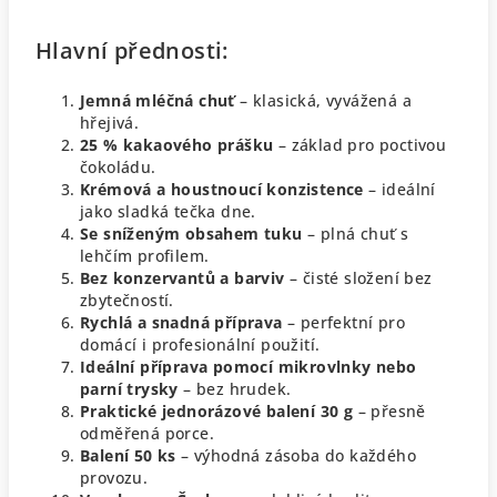
Hlavní přednosti:
Jemná mléčná chuť
– klasická, vyvážená a
hřejivá.
25 % kakaového prášku
– základ pro poctivou
čokoládu.
Krémová a houstnoucí konzistence
– ideální
jako sladká tečka dne.
Se sníženým obsahem tuku
– plná chuť s
lehčím profilem.
Bez konzervantů a barviv
– čisté složení bez
zbytečností.
Rychlá a snadná příprava
– perfektní pro
domácí i profesionální použití.
Ideální příprava pomocí mikrovlnky nebo
parní trysky
– bez hrudek.
Praktické jednorázové balení 30 g
– přesně
odměřená porce.
Balení 50 ks
– výhodná zásoba do každého
provozu.