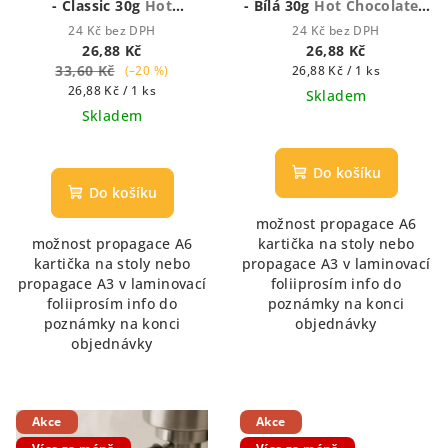
- Classic 30g
Hot
- Bílá 30g
Hot Chocolate -
Chocolate - Houstnoucí
Houstnoucí krémová
24 Kč bez DPH
24 Kč bez DPH
krémová čokoláda
čokoláda
26,88 Kč
26,88 Kč
33,60 Kč
Měrná
(–20 %)
26,88 Kč / 1 ks
Měrná
cena:
26,88 Kč / 1 ks
Skladem
cena:
Skladem
Průměrné
hodnocení
produktu
Do košíku
je
Do košíku
5,0
možnost propagace A6
z
možnost propagace A6
kartička na stoly nebo
5
kartička na stoly nebo
propagace A3 v laminovací
hvězdiček.
propagace A3 v laminovací
foliiprosím info do
foliiprosím info do
poznámky na konci
poznámky na konci
objednávky
objednávky
Akce
Akce