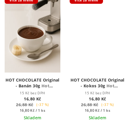
Více za méně
Více za méně
HOT CHOCOLATE Original
HOT CHOCOLATE Original
- Banán 30g
Hot
- Kokos 30g
Hot
Chocolate - Houstnoucí
Chocolate - Houstnoucí
15 Kč bez DPH
15 Kč bez DPH
krémová čokoláda
krémová čokoláda
16,80 Kč
16,80 Kč
26,88 Kč
26,88 Kč
(–37 %)
(–37 %)
Měrná
Měrná
16,80 Kč / 1 ks
16,80 Kč / 1 ks
cena:
cena:
Skladem
Skladem
Průměrné
Průměrné