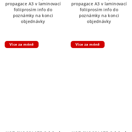
propagace A3 v laminovací
propagace A3 v laminovací
hvězdiček.
foliiprosím info do
foliiprosím info do
poznámky na konci
poznámky na konci
objednávky
objednávky
Více za méně
Více za méně