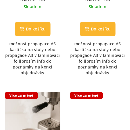
cena:
cena:
Skladem
Skladem
Průměrné
Průměrné
hodnocení
hodnocení
produktu
produktu
Do košíku
Do košíku
je
je
5,0
5,0
možnost propagace A6
možnost propagace A6
z
z
kartička na stoly nebo
kartička na stoly nebo
5
5
propagace A3 v laminovací
propagace A3 v laminovací
hvězdiček.
hvězdiček.
foliiprosím info do
foliiprosím info do
poznámky na konci
poznámky na konci
objednávky
objednávky
Více za méně
Více za méně