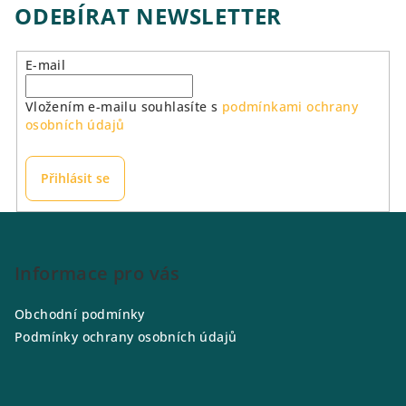
ODEBÍRAT NEWSLETTER
E-mail
Vložením e-mailu souhlasíte s
podmínkami ochrany
osobních údajů
Přihlásit se
Z
á
p
Informace pro vás
a
Obchodní podmínky
t
Podmínky ochrany osobních údajů
í