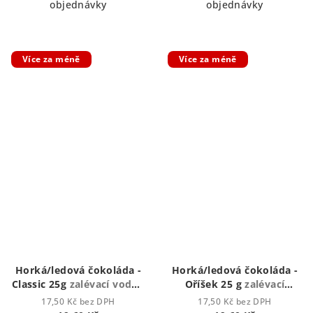
objednávky
objednávky
Více za méně
Více za méně
Horká/ledová čokoláda -
Horká/ledová čokoláda -
Classic 25g
zalévací vodou
Oříšek 25 g
zalévací
či mlékem
vodou či mlékem
17,50 Kč bez DPH
17,50 Kč bez DPH