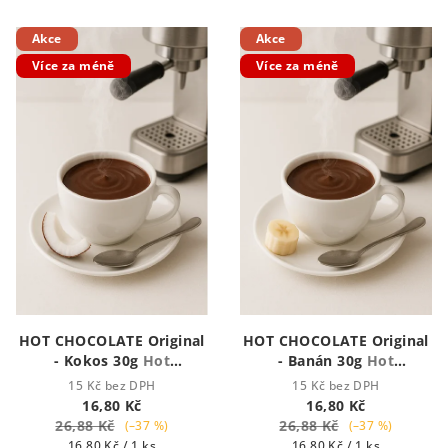
Akce
Akce
Více za méně
Více za méně
HOT CHOCOLATE Original
HOT CHOCOLATE Original
- Kokos 30g
Hot
- Banán 30g
Hot
Chocolate - Houstnoucí
Chocolate - Houstnoucí
15 Kč bez DPH
15 Kč bez DPH
krémová čokoláda
krémová čokoláda
16,80 Kč
16,80 Kč
26,88 Kč
26,88 Kč
(–37 %)
(–37 %)
Měrná
Měrná
16,80 Kč / 1 ks
16,80 Kč / 1 ks