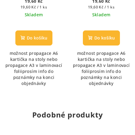
19,60 Kč
19,60 Kč
Měrná
Měrná
19,60 Kč / 1 ks
19,60 Kč / 1 ks
cena:
cena:
Skladem
Skladem
Do košíku
Do košíku
možnost propagace A6
možnost propagace A6
kartička na stoly nebo
kartička na stoly nebo
propagace A3 v laminovací
propagace A3 v laminovací
foliiprosím info do
foliiprosím info do
poznámky na konci
poznámky na konci
objednávky
objednávky
Podobné produkty