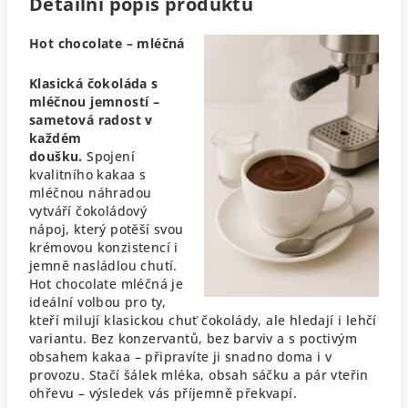
Detailní popis produktu
Hot chocolate – mléčná
Klasická čokoláda s
mléčnou jemností –
sametová radost v
každém
doušku.
Spojení
kvalitního kakaa s
mléčnou náhradou
vytváří čokoládový
nápoj, který potěší svou
krémovou konzistencí i
jemně nasládlou chutí.
Hot chocolate mléčná je
ideální volbou pro ty,
kteří milují klasickou chuť čokolády, ale hledají i lehčí
variantu.
Bez konzervantů, bez barviv a s poctivým
obsahem kakaa – připravíte ji snadno doma i v
provozu. Stačí šálek mléka, obsah sáčku a pár vteřin
ohřevu – výsledek vás příjemně překvapí.