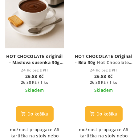
HOT CHOCOLATE originál
HOT CHOCOLATE Original
- Máslová sušenka 30g
- Bílá 30g
Hot Chocolate -
Hot chocolate -
Houstnoucí krémová
24 Kč bez DPH
24 Kč bez DPH
Houstnoucí krémová
čokoláda
26,88 Kč
26,88 Kč
čokoláda
Měrná
Měrná
26,88 Kč / 1 ks
26,88 Kč / 1 ks
cena:
cena:
Skladem
Skladem
Průměrné
hodnocení
produktu
Do košíku
Do košíku
je
5,0
možnost propagace A6
možnost propagace A6
z
kartička na stoly nebo
kartička na stoly nebo
5