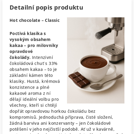
Detailní popis produktu
Hot chocolate – Classic
Poctivá klasika s
vysokým obsahem
kakaa – pro milovníky
opravdové
čokolády.
Intenzivní
čokoládová chuť s 33%
obsahem kakaa – to je
základní kámen této
klasiky. Hustá, krémová
konzistence a plné
kakaové aroma z ní
dělají ideální volbu pro
všechny, kteří si chtějí
dopřát opravdovou horkou čokoládu bez
kompromisů.
Jednoduchá příprava, čisté složení,
žádná barviva ani konzervanty – jen čokoládové
potěšení v jeho nejčistší podobě. Ať už v kavárně,