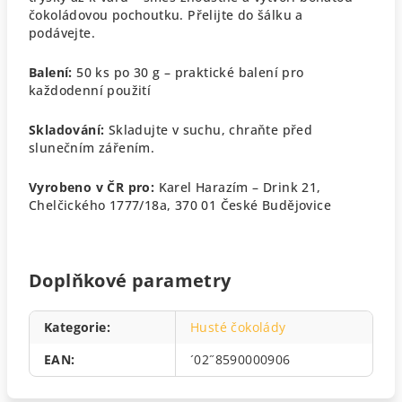
čokoládovou pochoutku. Přelijte do šálku a
podávejte.
Balení:
50 ks po 30 g – praktické balení pro
každodenní použití
Skladování:
Skladujte v suchu, chraňte před
slunečním zářením.
Vyrobeno v ČR pro:
Karel Harazím – Drink 21,
Chelčického 1777/18a, 370 01 České Budějovice
Doplňkové parametry
Kategorie
:
Husté čokolády
EAN
:
´02˝8590000906