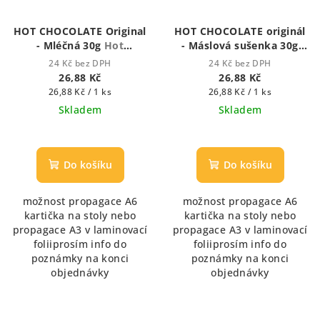
HOT CHOCOLATE Original
HOT CHOCOLATE originál
- Mléčná 30g
Hot
- Máslová sušenka 30g
Chocolate - Houstnoucí
Hot chocolate -
24 Kč bez DPH
24 Kč bez DPH
krémová čokoláda
Houstnoucí krémová
26,88 Kč
26,88 Kč
čokoláda
Měrná
Měrná
26,88 Kč / 1 ks
26,88 Kč / 1 ks
cena:
cena:
Skladem
Skladem
Průměrné
hodnocení
produktu
Do košíku
Do košíku
je
5,0
možnost propagace A6
možnost propagace A6
z
kartička na stoly nebo
kartička na stoly nebo
5
propagace A3 v laminovací
propagace A3 v laminovací
hvězdiček.
foliiprosím info do
foliiprosím info do
poznámky na konci
poznámky na konci
objednávky
objednávky