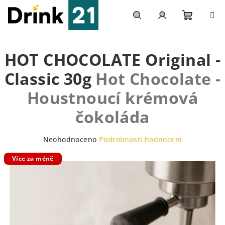
Přejít
na
obsah
Nákupn
Hledat
Přihlášení
HOT CHOCOLATE Original -
košík
Classic 30g
Hot Chocolate -
Houstnoucí krémová
čokoláda
Průměrné
Neohodnoceno
Podrobnosti hodnocení
hodnocení
Více za méně
produktu
je
0,0
z
5
hvězdiček.