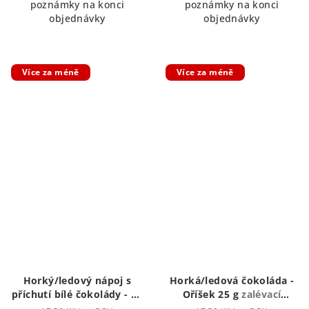
poznámky na konci
poznámky na konci
objednávky
objednávky
Více za méně
Více za méně
Horký/ledový nápoj s
Horká/ledová čokoláda -
příchutí bílé čokolády - 25
Oříšek 25 g
zalévací
g
zalévací vodou či
vodou či mlékem