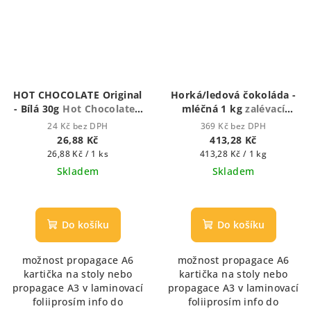
HOT CHOCOLATE Original
Horká/ledová čokoláda -
- Bílá 30g
Hot Chocolate -
mléčná 1 kg
zalévací
Houstnoucí krémová
vodou nebo mlékem)
24 Kč bez DPH
369 Kč bez DPH
čokoláda
26,88 Kč
413,28 Kč
Měrná
Měrná
26,88 Kč / 1 ks
413,28 Kč / 1 kg
cena:
cena:
Skladem
Skladem
Průměrné
hodnocení
produktu
Do košíku
Do košíku
je
5,0
možnost propagace A6
možnost propagace A6
z
kartička na stoly nebo
kartička na stoly nebo
5
propagace A3 v laminovací
propagace A3 v laminovací
hvězdiček.
foliiprosím info do
foliiprosím info do