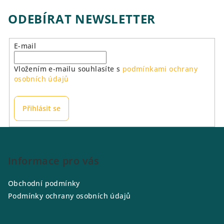
ODEBÍRAT NEWSLETTER
E-mail
Vložením e-mailu souhlasíte s
podmínkami ochrany
osobních údajů
Přihlásit se
Z
á
p
Informace pro vás
a
Obchodní podmínky
t
Podmínky ochrany osobních údajů
í