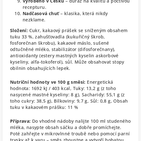
Vyrobeno v Česku
– důraz na kvalitu a poctivou
recepturu.
Nadčasová chuť
– klasika, která nikdy
nezklame.
Složení:
Cukr, kakaový prášek se sníženým obsahem
tuku 33 %, zahušťovadla (kukuřičný škrob,
fosforečnan škrobu), kakaové máslo, sušené
odtučněné mléko, stabilizátor (difosforečnany),
antioxidanty (estery mastných kyselin askorbové
kyseliny, alfa-tokoferol), sůl.
Může obsahovat stopy
obilnin obsahujících lepek.
Nutriční hodnoty ve 100 g směsi:
Energetická
hodnota: 1692 kJ / 403 kcal,
Tuky: 13,2 g (z toho
nasycené mastné kyseliny: 8 g),
Sacharidy: 55,1 g (z
toho cukry: 38,5 g),
Bílkoviny: 9,7 g,
Sůl: 0,8 g,
Obsah
tuku v kakaovém prášku: 11 %
Příprava:
Do vhodné nádoby nalijte 100 ml studeného
mléka, nasypte obsah sáčku a dobře promíchejte.
Poté zahřejte v mikrovlnné troubě nebo pomocí parní
trysky až k varu – směs zhoustne a vytvoří bohatou