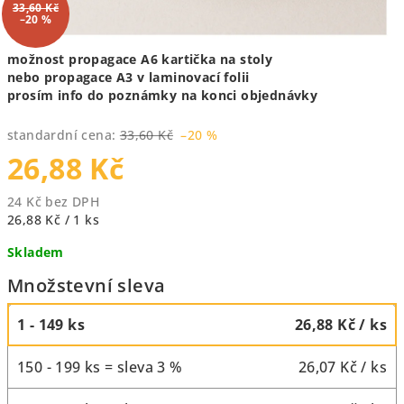
33,60 Kč
–20 %
možnost propagace A6 kartička na stoly
nebo propagace A3 v laminovací folii
prosím info do poznámky na konci objednávky
standardní cena:
33,60 Kč
–20 %
26,88 Kč
24 Kč bez DPH
Měrná
26,88 Kč / 1 ks
cena:
Skladem
Množstevní sleva
1 - 149 ks
26,88 Kč
/ ks
150 - 199 ks = sleva 3 %
26,07 Kč
/ ks