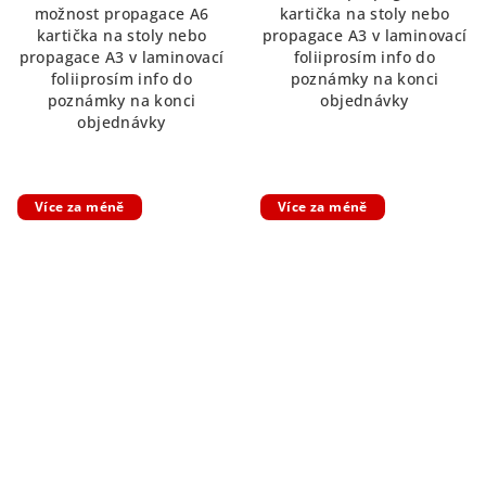
možnost propagace A6
kartička na stoly nebo
z
5
kartička na stoly nebo
propagace A3 v laminovací
5
hvězdiček.
propagace A3 v laminovací
foliiprosím info do
hvězdiček.
foliiprosím info do
poznámky na konci
poznámky na konci
objednávky
objednávky
Více za méně
Více za méně