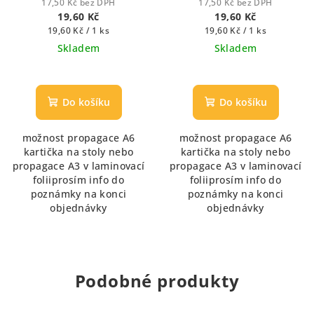
17,50 Kč bez DPH
17,50 Kč bez DPH
mlékem
19,60 Kč
19,60 Kč
Měrná
Měrná
19,60 Kč / 1 ks
19,60 Kč / 1 ks
cena:
cena:
Skladem
Skladem
Průměrné
hodnocení
produktu
Do košíku
Do košíku
je
5,0
možnost propagace A6
možnost propagace A6
z
kartička na stoly nebo
kartička na stoly nebo
5
propagace A3 v laminovací
propagace A3 v laminovací
hvězdiček.
foliiprosím info do
foliiprosím info do
poznámky na konci
poznámky na konci
objednávky
objednávky
Podobné produkty