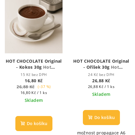
HOT CHOCOLATE Original
HOT CHOCOLATE Original
- Kokos 30g
Hot
- Oříšek 30g
Hot
Chocolate - Houstnoucí
Chocolate - Houstnoucí
15 Kč bez DPH
24 Kč bez DPH
krémová čokoláda
krémová čokoláda
16,80 Kč
26,88 Kč
26,88 Kč
Měrná
(–37 %)
26,88 Kč / 1 ks
Měrná
cena:
16,80 Kč / 1 ks
Skladem
cena:
Skladem
Průměrné
Průměrné
hodnocení
hodnocení
produktu
Do košíku
produktu
je
Do košíku
je
5,0
možnost propagace A6
5,0
z