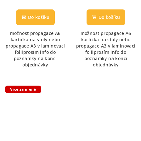
Průměrné
Průměrné
hodnocení
hodnocení
produktu
produktu
Do košíku
Do košíku
je
je
5,0
5,0
možnost propagace A6
možnost propagace A6
z
z
kartička na stoly nebo
kartička na stoly nebo
5
5
propagace A3 v laminovací
propagace A3 v laminovací
hvězdiček.
hvězdiček.
foliiprosím info do
foliiprosím info do
poznámky na konci
poznámky na konci
objednávky
objednávky
Více za méně