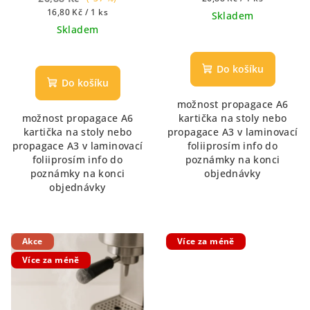
Měrná
cena:
16,80 Kč / 1 ks
Skladem
cena:
Skladem
Průměrné
Průměrné
hodnocení
hodnocení
produktu
Do košíku
produktu
je
Do košíku
je
5,0
možnost propagace A6
5,0
z
možnost propagace A6
kartička na stoly nebo
z
5
kartička na stoly nebo
propagace A3 v laminovací
5
hvězdiček.
propagace A3 v laminovací
foliiprosím info do
hvězdiček.
foliiprosím info do
poznámky na konci
poznámky na konci
objednávky
objednávky
Akce
Více za méně
Více za méně