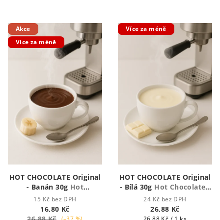
Akce
Více za méně
Více za méně
HOT CHOCOLATE Original
HOT CHOCOLATE Original
- Banán 30g
Hot
- Bílá 30g
Hot Chocolate -
Chocolate - Houstnoucí
Houstnoucí krémová
15 Kč bez DPH
24 Kč bez DPH
krémová čokoláda
čokoláda
16,80 Kč
26,88 Kč
26,88 Kč
Měrná
(–37 %)
26,88 Kč / 1 ks