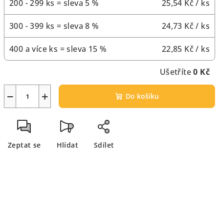
200 - 299 ks = sleva 5 %
25,54 Kč
/ ks
300 - 399 ks = sleva 8 %
24,73 Kč
/ ks
400 a více ks = sleva 15 %
22,85 Kč
/ ks
Ušetříte
0 Kč
−
+
Do košíku
Zeptat se
Hlídat
Sdílet