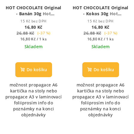
HOT CHOCOLATE Original
HOT CHOCOLATE Original
- Banán 30g
Hot
- Kokos 30g
Hot
Chocolate - Houstnoucí
Chocolate - Houstnoucí
15 Kč bez DPH
15 Kč bez DPH
krémová čokoláda
krémová čokoláda
16,80 Kč
16,80 Kč
26,88 Kč
26,88 Kč
(–37 %)
(–37 %)
Měrná
Měrná
16,80 Kč / 1 ks
16,80 Kč / 1 ks
cena:
cena:
Skladem
Skladem
Průměrné
Průměrné
hodnocení
hodnocení
produktu
produktu
Do košíku
Do košíku
je
je
5,0
5,0
možnost propagace A6
možnost propagace A6
z
z
kartička na stoly nebo
kartička na stoly nebo
5
5
propagace A3 v laminovací
propagace A3 v laminovací
hvězdiček.
hvězdiček.
foliiprosím info do
foliiprosím info do
poznámky na konci
poznámky na konci
objednávky
objednávky