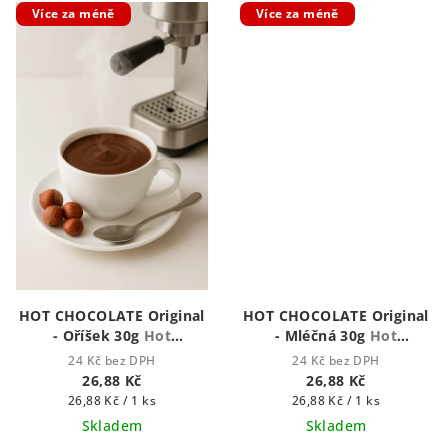
Více za méně
Více za méně
HOT CHOCOLATE Original
HOT CHOCOLATE Original
- Oříšek 30g
Hot
- Mléčná 30g
Hot
Chocolate - Houstnoucí
Chocolate - Houstnoucí
24 Kč bez DPH
24 Kč bez DPH
krémová čokoláda
krémová čokoláda
26,88 Kč
26,88 Kč
Měrná
Měrná
26,88 Kč / 1 ks
26,88 Kč / 1 ks
cena:
cena:
Skladem
Skladem