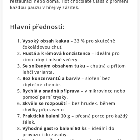
restauraci nebo doma, Hot chocolate Classic promění
každou pauzu v hřejivý zážitek.
Hlavní přednosti:
Vysoký obsah kakaa
– 33 % pro skutečně
čokoládovou chuť.
Hustá a krémová konzistence
– ideální pro
zimní dny i mlsné večery.
Se sníženým obsahem tuku
– chutná a přitom
lehčí varianta.
Bez konzervantů a barviv
– složení bez
zbytečné chemie.
Rychlá a snadná příprava
– v mikrovlnce nebo
pomocí parní trysky.
Skvěle se rozpouští
– bez hrudek, během
chvilky připraveno.
Praktické balení 30 g
– přesná porce pro každý
šálek.
Výhodné gastro balení 50 ks
– ideální do
provozu i do zásoby.