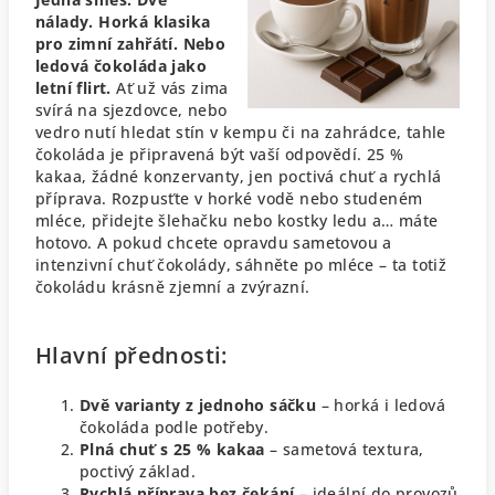
nálady. Horká klasika
pro zimní zahřátí. Nebo
ledová čokoláda jako
letní flirt.
Ať už vás zima
svírá na sjezdovce, nebo
vedro nutí hledat stín v kempu či na zahrádce, tahle
čokoláda je připravená být vaší odpovědí.
25 %
kakaa, žádné konzervanty, jen poctivá chuť a rychlá
příprava.
Rozpusťte v horké vodě nebo studeném
mléce, přidejte šlehačku nebo kostky ledu a… máte
hotovo.
A pokud chcete opravdu sametovou a
intenzivní chuť čokolády, sáhněte po mléce – ta totiž
čokoládu krásně zjemní a zvýrazní.
Hlavní přednosti:
Dvě varianty z jednoho sáčku
– horká i ledová
čokoláda podle potřeby.
Plná chuť s 25 % kakaa
– sametová textura,
poctivý základ.
Rychlá příprava bez čekání
– ideální do provozů