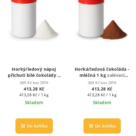
Horký/ledový nápoj
Horká/ledová čokoláda -
příchutí bílé čokolády 1
mléčná 1 kg
zalévací
kg
Horká čokoláda -
vodou nebo mlékem)
369 Kč bez DPH
369 Kč bez DPH
zalévací horkou vodou
413,28 Kč
413,28 Kč
nebo mlékem)
Měrná
Měrná
413,28 Kč / 1 kg
413,28 Kč / 1 kg
cena:
cena:
Skladem
Skladem
Do košíku
Do košíku