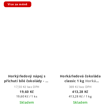
Více za méně
Horký/ledový nápoj s
Horká/ledová čokoláda
příchutí bílé čokolády - 25
classic 1 kg
Horká
g
zalévací vodou či
čokoláda - zalévací
17,50 Kč bez DPH
369 Kč bez DPH
mlékem
horkou vodou nebo
19,60 Kč
413,28 Kč
mlékem)
Měrná
Měrná
19,60 Kč / 1 ks
413,28 Kč / 1 kg
cena:
cena:
Skladem
Skladem