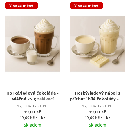
Více za méně
Více za méně
Horká/ledová čokoláda -
Horký/ledový nápoj s
Mléčná 25 g
zalévací
příchutí bílé čokolády - 25
vodou či mlékem
g
zalévací vodou či
17,50 Kč bez DPH
17,50 Kč bez DPH
mlékem
19,60 Kč
19,60 Kč
Měrná
Měrná
19,60 Kč / 1 ks
19,60 Kč / 1 ks
cena:
cena:
Skladem
Skladem