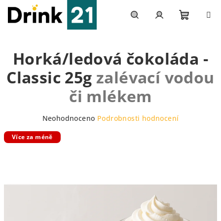
Přejít
na
obsah
Nákupn
Hledat
Přihlášení
Horká/ledová čokoláda -
košík
Classic 25g
zalévací vodou
či mlékem
Průměrné
Neohodnoceno
Podrobnosti hodnocení
hodnocení
Více za méně
produktu
je
0,0
z
5
hvězdiček.