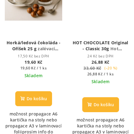
Horká/ledová čokoláda -
HOT CHOCOLATE Original
Oříšek 25 g
zalévací
- Classic 30g
Hot
vodou či mlékem
Chocolate - Houstnoucí
17,50 Kč bez DPH
24 Kč bez DPH
krémová čokoláda
19,60 Kč
26,88 Kč
Měrná
33,60 Kč
19,60 Kč / 1 ks
(–20 %)
cena:
Měrná
26,88 Kč / 1 ks
Skladem
cena:
Skladem
Do košíku
Do košíku
možnost propagace A6
kartička na stoly nebo
možnost propagace A6
propagace A3 v laminovací
kartička na stoly nebo
foliiprosím info do
propagace A3 v laminovací