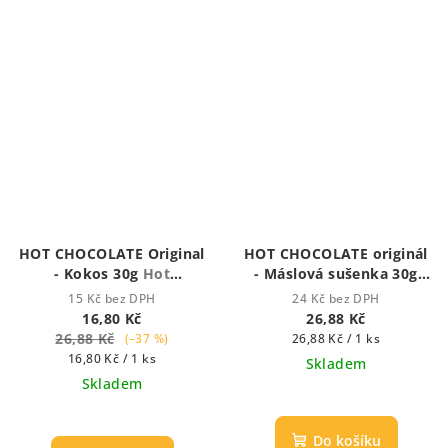
HOT CHOCOLATE Original
HOT CHOCOLATE originál
- Kokos 30g
Hot
- Máslová sušenka 30g
Chocolate - Houstnoucí
Hot chocolate -
15 Kč bez DPH
24 Kč bez DPH
krémová čokoláda
Houstnoucí krémová
16,80 Kč
26,88 Kč
čokoláda
26,88 Kč
Měrná
(–37 %)
26,88 Kč / 1 ks
Měrná
cena:
16,80 Kč / 1 ks
Skladem
cena:
Skladem
Průměrné
hodnocení
Do košíku