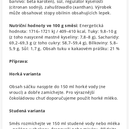
barvivo: beta karoten), sůl, regulátor kyselosti
(citronan sodný), zahušťovadlo (xanthan).
Výrobek
může obsahovat stopy obilnin obsahujících lepek.
Nutriční hodnoty ve 100 g směsi:
Energetická
hodnota: 1716–1721 kJ / 409–410 kcal,
Tuky: 9,8–10 g
(z toho nasycené mastné kyseliny: 7,8–8 g),
Sacharidy:
69,2–69,3 g (z toho cukry: 58,7–59,4 g),
Bílkoviny: 5,8–
5,9 g,
Sůl: 1,7 g,
Obsah tuku v kakaovém prášku: 21 %
Příprava:
Horká varianta
Obsah sáčku nasypte do 150 ml horké vody (ne
vroucí) a dobře zamíchejte.
Pro výraznější
čokoládovou chuť doporučujeme použít horké mléko.
Studená varianta
Směs rozmíchejte ve 150 ml studené vody nebo mléka