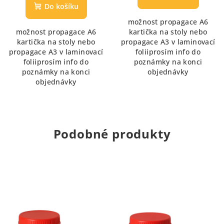
produktu
Do košíku
je
možnost propagace A6
5,0
možnost propagace A6
kartička na stoly nebo
z
kartička na stoly nebo
propagace A3 v laminovací
5
propagace A3 v laminovací
foliiprosím info do
hvězdiček.
foliiprosím info do
poznámky na konci
poznámky na konci
objednávky
objednávky
Podobné produkty