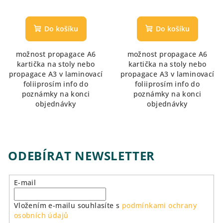
Průměrné
hodnocení
produktu
Do košíku
Do košíku
je
5,0
možnost propagace A6
možnost propagace A6
z
kartička na stoly nebo
kartička na stoly nebo
5
propagace A3 v laminovací
propagace A3 v laminovací
hvězdiček.
foliiprosím info do
foliiprosím info do
poznámky na konci
poznámky na konci
objednávky
objednávky
ODEBÍRAT NEWSLETTER
E-mail
Vložením e-mailu souhlasíte s
podmínkami ochrany
osobních údajů