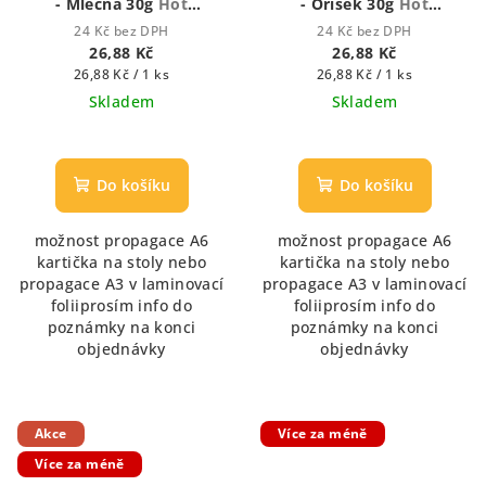
- Mléčná 30g
Hot
- Oříšek 30g
Hot
Chocolate - Houstnoucí
Chocolate - Houstnoucí
24 Kč bez DPH
24 Kč bez DPH
krémová čokoláda
krémová čokoláda
26,88 Kč
26,88 Kč
Měrná
Měrná
26,88 Kč / 1 ks
26,88 Kč / 1 ks
cena:
cena:
Skladem
Skladem
Průměrné
Průměrné
hodnocení
hodnocení
produktu
produktu
Do košíku
Do košíku
je
je
5,0
5,0
možnost propagace A6
možnost propagace A6
z
z
kartička na stoly nebo
kartička na stoly nebo
5
5
propagace A3 v laminovací
propagace A3 v laminovací
hvězdiček.
hvězdiček.
foliiprosím info do
foliiprosím info do
poznámky na konci
poznámky na konci
objednávky
objednávky
Akce
Více za méně
Více za méně