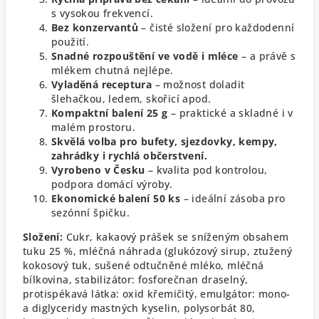
s vysokou frekvencí.
Bez konzervantů
– čisté složení pro každodenní
použití.
Snadné rozpouštění ve vodě i mléce
– a právě s
mlékem chutná nejlépe.
Vyladěná receptura
– možnost doladit
šlehačkou, ledem, skořicí apod.
Kompaktní balení 25 g
– praktické a skladné i v
malém prostoru.
Skvělá volba pro bufety, sjezdovky, kempy,
zahrádky i rychlá občerstvení.
Vyrobeno v Česku
– kvalita pod kontrolou,
podpora domácí výroby.
Ekonomické balení 50 ks
– ideální zásoba pro
sezónní špičku.
Složení:
Cukr, kakaový prášek se sníženým obsahem
tuku 25 %, mléčná náhrada (glukózový sirup, ztužený
kokosový tuk, sušené odtučněné mléko, mléčná
bílkovina, stabilizátor: fosforečnan draselný,
protispékavá látka: oxid křemičitý, emulgátor: mono-
a diglyceridy mastných kyselin, polysorbát 80,