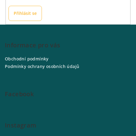
Přihlásit se
Z
á
p
Informace pro vás
a
Obchodní podmínky
t
Podmínky ochrany osobních údajů
í
Facebook
Instagram