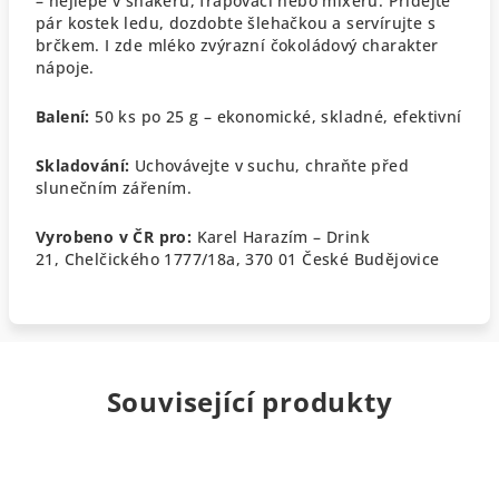
– nejlépe v shakeru, frapovači nebo mixéru.
Přidejte
pár kostek ledu, dozdobte šlehačkou a servírujte s
brčkem.
I zde mléko zvýrazní čokoládový charakter
nápoje.
Balení:
50 ks po 25 g – ekonomické, skladné, efektivní
Skladování:
Uchovávejte v suchu, chraňte před
slunečním zářením.
Vyrobeno v ČR pro:
Karel Harazím – Drink
21,
Chelčického 1777/18a, 370 01 České Budějovice
Související produkty