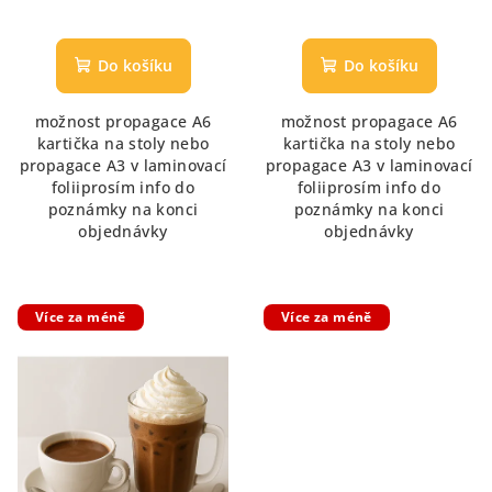
Průměrné
hodnocení
produktu
Do košíku
Do košíku
je
5,0
možnost propagace A6
možnost propagace A6
z
kartička na stoly nebo
kartička na stoly nebo
5
propagace A3 v laminovací
propagace A3 v laminovací
hvězdiček.
foliiprosím info do
foliiprosím info do
poznámky na konci
poznámky na konci
objednávky
objednávky
Více za méně
Více za méně