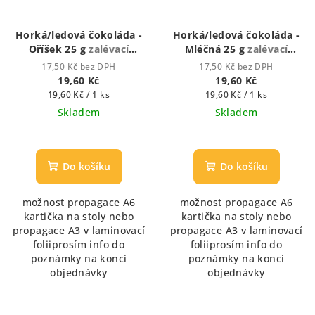
Horká/ledová čokoláda -
Horká/ledová čokoláda -
Oříšek 25 g
zalévací
Mléčná 25 g
zalévací
vodou či mlékem
vodou či mlékem
17,50 Kč bez DPH
17,50 Kč bez DPH
19,60 Kč
19,60 Kč
Měrná
Měrná
19,60 Kč / 1 ks
19,60 Kč / 1 ks
cena:
cena:
Skladem
Skladem
Do košíku
Do košíku
možnost propagace A6
možnost propagace A6
kartička na stoly nebo
kartička na stoly nebo
propagace A3 v laminovací
propagace A3 v laminovací
foliiprosím info do
foliiprosím info do
poznámky na konci
poznámky na konci
objednávky
objednávky