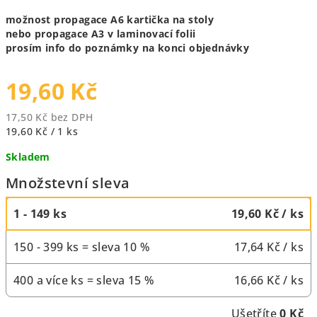
možnost propagace A6 kartička na stoly
nebo propagace A3 v laminovací folii
prosím info do poznámky na konci objednávky
19,60 Kč
17,50 Kč bez DPH
Měrná
19,60 Kč / 1 ks
cena:
Skladem
Množstevní sleva
1 - 149 ks
19,60 Kč
/ ks
150 - 399 ks = sleva 10 %
17,64 Kč
/ ks
400 a více ks = sleva 15 %
16,66 Kč
/ ks
Ušetříte
0 Kč